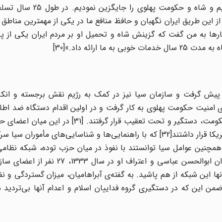
با کودتا دولت دموکرات انتخابی مردم ایران را سرنگون کردیم و ش
ران نابود شد...و از این طریق ایران نگهبان و حافظ منافع ما در یکی از مهمترین منا
ارها به من گفت که گزینش شاه و تحمیل او بر مردم ایران یکی از پر
ارائه داد.»[30]
یش گرفت و سازمان سیا نیز در کمک به رژیم نقش برجسته و انکارن
ای امنیت حکومت پهلوی به کار گرفت و در اولین اقدام دستگاه ضد اط
را تقویت کرد. سپس با تشکیل فرمانداری نظامی مخالفان حکومت، دستگیر و تحت تعقیب قرار گر
دلیل ارتباطشان با شوروی بیشتر مورد توجه سازمان سیا و آمریکا قرار داشتند[32] که با راهنمایی‌ها و شناسایی‌های
عرصه‌ی سیاسی- اجتماعی کشور کنار گذاشته شدند. [33] همچنین عوامل سیا توانستند با نفوذ در میان حزب توده، شبکه 
میان ارتش و نیروهای نظامی کشف کنند. با دستگیری سروان ابوالحسن عباسی و اعتر
اعدام محکوم شدند و با دستگیری 466 نفر از آنها این شبکه از هم پاشید. به گفته‌ی آبراهامیان، میزان گستردگی
ص میان نظامیان، شاه و CIA را شگفت ‌زده کرد.[34] ضمن این که در دستگیری گروه فداییان اسلام و اعدام آنها بی