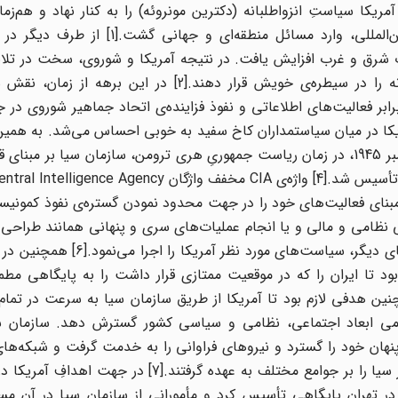
یکا سیاستِ انزواطلبانه (دکترین مونروئه) را به کنار نهاد و هم‌زما
دکترین مارشال و ترومن و همگام با تحولات در سطح بین‌المللی، وارد مسائل منطقه‌
 شرق و غرب افزایش یافت. در نتیجه آمریکا و شوروی، سخت در تلاش
کشورها و مناطق مهم و استراتژیک جهان همانند خاورمیانه را در سیطره‌ی خویش قرار دهند.[2] در ا
ابر فعالیت‌های اطلاعاتی و نفوذ فزاینده‌ی اتحاد جماهیر شوروی در ج
ریکا در میان سیاستمداران کاخ سفید به خوبی احساس ‌می‌شد. به هم
از منحل شدن اداره سرویس استراتژیک[3] در تاریخ 20 سپتامبر 1945، در زمان ریاست جمهوریِ هری ترومن، سازمان سیا ب
 همان سال‌های اول، مبنای فعالیت‌های خود را در جهت محدود نمودن گستره‌ی نفوذ کمون
 نظامی و مالی و یا انجام عملیات‌های سری و پنهانی همانند طراحی ک
و نفوذ در ارکان سیاسی، نظامی، اجتماعی و فرهنگیِ کشورهای دیگر، سیاست‌ها
ود تا ایران را که در موقعیت ممتازی قرار داشت را به پایگاهی مطمئ
چنین هدفی لازم بود تا آمریکا از طریق سازمان سیا به سرعت در تم
می ابعاد اجتماعی، نظامی و سیاسی کشور گسترش دهد. سازمان 
هان خود را گسترد و نیروهای فراوانی را به خدمت گرفت و شبکه‌های
خبررسانی نیز وظیفه‌ی القای نفوذ و حضور پررنگ و چشمگیر سیا را بر جوامع مختلف به عهده گرفتند.
 شمسی) در سفارت خود در تهران پایگاهی تأسیس کرد و مأمورانی از سازمان سیا در آن