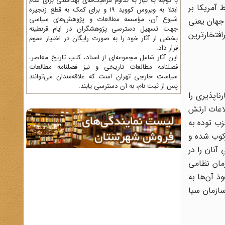
با توجه به نیاز به تداوم مراقبت‌های بهداشتی برای عدم
اه و حکومت پهلوی را جایگزین نمودیم. در طول 25 سال تسلط آمریکا بر
ابتلا به ویروس کووید 19 و برای کمک به قطع زنجیره
شیوع آن، مؤسسه مطالعات و پژوهش‌های سیاسی
طق جهان یعنی
جهت تسهیل دسترسی پژوهشگران در ایام قرنطینه
افتخارترین
بخشی از آثار خود را به صورت رایگان در اختیار عموم
قرار داد.
این آثار شامل مجموعه‌ای از اسناد، کتب تاریخ معاصر،
فصلنامه‌ مطالعات تاریخی و نیز فصلنامه مطالعات
سیاست خارجی تهران است که علاقه‌مندان می‌توانند
پس از ثبت نام، به آن دسترسی یابند.
اپذیری را
لاعات ارتش
فتند. [31] در این میان اعضای حزب توده به
 مأموران سیا سرکوب شده و
نظامیِ آنان را در
اف او در سال 1333، 27 نفر از اعضای سازمان نظامی
 و نفوذ آن‌ها به
‌تردید سازمان سیا