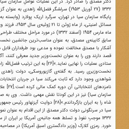
1332 (27 آوریل 1953) سرلشگر فضل‌الله زاه
پایگاه سازمان سیا در تهران، سرگرد اریک پولارد (وابسته به 
ماه مارس 1954 (اسفند 1332) در مورد م
سابق کابینه‌ی مصدق، به عنوان مناسب‌ترین جانشین نخست‌
ستادی عملیات را نهایی نماید.»[26]
نخست‌وزیری رسید. به گفته‌ی گازیوروسکی، دولت زاهدی 
شواهدی وجود دارد که ثابت می‌کند سیا در جریان انتخابات 
نامزدها
شاه را به ایران باز‌گرداندم.»[28] دو