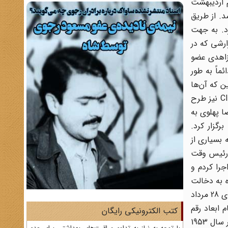
ارتشِ ایران نیز به طرفداری از شاه وارد صحنه شدند.[23] در هفتم اردیبهشت
شد. از طریق
رد. به جهت
، فرزند وی اردشیر زاهدی، به عنوان رابط انتخاب شد.[24] دونالد ویلبر[25] در گزارشی که در
لله زاهدی عضو
اً به طور
ز عملیات و این که آن‌ها
قصد دارند وی را به عنوان نخست‌وزیر جدید معرفی کنند، آگاه نمایند. قرار شد زاهدی یک دبیرخانه‌ی نظامی را تأسیس نماید تا CIA نیز طرح
مدرضا پهلوی به
گزار کرد.
 بسیاری از
ن دالس (رئیس وقت
برابر کنگره‌ی آمریکا اظهار می‌دارد: «من کودتای 28 مرداد را اجرا کردم و
شاره به دخالت
سیا در سرنگونی دولت دکتر مصدق از این اقدام به‌ عنوان نمونه‌ی شجاعت و تحرک دستگاه حاکمه‌ی خود مثال آورد.[29] وقوع کودتای 28 مرداد
مریکا در تمام ابعاد رقم
کتب الکترونیکی رایگان
خورد. رمزی کلارک (وزیر دادگستری اسبق آمریکا) در مصاحبه با مجله‌ی ‌سان به تاریخ دهم ژوئن 2002 اظهار می‌دارد: «ما (آمریکا) در سال 1953