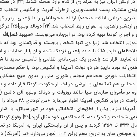
دکتر مصدق را صادر کرد. در این عملیات عواملِ سازمان سیا در 
دی به عنوان گزینه‌ی مشترک پست نخست‌وزیری از طرف آمریکا و انگلیس انتخاب 
نیروی دریایی ایالات متحده) ارتباط محرمانه‌ای را با زاهدی برقرار ک
مسائل امنیتی، از ماه ژوئن تا 21 ژوئیه‌ی سال 1953
راحل مختلف طراحی و اجرای کودتا تهیه کرده بود، در این‌باره می‌نویسد: «سپهبد فضل‌ا
وزیر انتخاب شد زیرا وی تنها شخص برجسته و قدرتمندی بود که دائم
آشکار با مصدق مخالفت نموده و مدعی بود طرفداران قابل ملاحظه‌ای دارد. CIA باید به زاهدی نزدیک شده و او را ا
 به‌ این ترتیب فضل‌الله زاهدی که مورد تاییدِ هر دو دولت آمریکا و انگلیس بود، با حکم مح
انتخابات دوره‌ی هجدهم مجلس شورای ملی را بدون هیچ مشکلی بر
مجلس هم کمک‌های با ارزشی در اختیار حکومتِ کودتا قرار داده و به
ی انتخاباتی آن دوره کمک مالی کرده است.[27] علاوه بر مأموران سازمان سیا مانند روزولت و دونالد ویلبر، آل
سازمان سیا) نیز در این کودتا نقش مهمی داشت. وی به صراحت در 
ایت آیزنهاور رئیس جمهور آمریکا نیز در یکی از نطق‌های انتخاباتی خود در شهر سیاتل، با ا
1332 موجبِ نفوذ و تسلط همه جانبه‌ی آمریکا بر ایران از سال 1332 تا 1357 گردید و پس از آن وابستگی ایران به آ