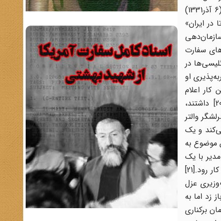
(مهرماه 1331) تلاش کرده‌اند تا آمریکایی‌ها را برای کودتا علیه حکومت دکتر مصدق متقاعد کنند. تاریخِ سند اول 26 نوامبر 1952 (6 آذر1331)
 در ایران»
سازمان‌دهی
مقام‌های سفارت
 انگلیسی‌ها در
به ضربه‌پذیری او
کار اعلام
کردیم.»[18] در جلساتی که در نوامبر و دسامبر سال 1952 نمایندگان سازمان اطلاعات بریتانیا[19] با نمایندگان سازمان سیا[20] داشتند،
شگر والتر
‌کند و یک
ن موضوع به
ن سفیر آمریکا و راجر گویران رئیس قرارگاه سیا در تهران نیز رسید و در تاریخ 4 آوریل 1953( 15 فروردین 1332) مدیر با یک
بودجه‌ی یک میلیون دلاری موافقت نمود که می‌توانست در قرارگاه ِتهران به هر طریقی که به سقوط دکتر مصدق کمک می‌کرد، به کار رود.[21]
‌وزیری عزل
 زد اما به
از سازمان سیا[22] و اطمینان یافتن او از پشتیبانی آمریکا و انگلیس، سرانجام در 25 مرداد 1332 فرمان برکناری