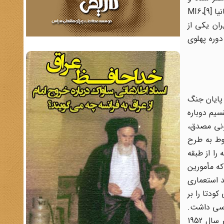
فعالیت‌های خود را سرعت بخشیدند.[8] این سازمان با طراحی کودتای 28 مرداد 1332 با همراهی سازمان جاسوسی- اطلاعاتی بریتانیا MI6،[9]
در این مدت سرزمین ایران یکی از
سیا در ایران دوره پهلوی
ماه پس از پایان جنگ
سیم دوباره
 عنوان «سرنگونی مصدق،
منتشر شد که مربوط به طرح
شیو اسناد مربوطه را از طبقه
که مأمورین
شکست مبارزه ضد استعماری
 کودتا را بر
دتا نقش اساسی داشت.
در این رابطه دو سند که پایگاه آرشیو امنیت ملی آمریکا آن را منتشر کرده، نشان می‌دهند که مقامات انگلیسی چندین بار از اکتبر سال 1952