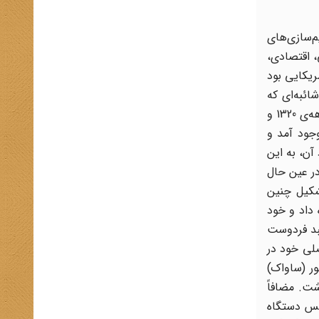
ا داشت. دوم آن که بتواند از طریق اف. بی. آی. شبکه‌ی اطلاعاتی خود را علاوه بر واشنگتن، نیویورک، کالیفرنیا و شیکاگو به سایر ایالت‌ها نیز گسترش دهد.[56] اما با ادامه‌ی این شرایط برخی از آمریکایی‌ها نسبت به فعالیت‌های ساواک اعتراضاتی کردند و خواستار توقف فعالیت‌های آنها در آمریکا شدند. حتی در اکتبر 1976(مهر 1355) الفردال اترتون، معاون کسینجر به ملاقات اردشیر زاهدی رفت و به او اعلام داشت، آمریکا هیچ نوع عمل غیر‌قانونی ساواک را در آمریکا تحمل نمی‌کند. اما سخنگوی کاخ سفید اعلام کرد هیچ دلیلی مبنی بر صحت تهمت‌های وارد شده در مورد اعمال غیرقانونی وجود ندارد و سفارت ایران به ما اطمینان داده که هیچکدام از مقامات ایرانی مرتکب چنین اعمالی نمی‌شوند.[57] در این زمینه گزارش‌های سنای آمریکا نشان می‌دهند که محمدرضا پهلوی طی سه سال پایانی دوران حکومتش، بارها به مقامات آمریکایی گفته بود که اگر از فعالیت‌های جاسوسان ایرانی در آمریکا جلوگیری کنند، او هم متقابلاً مأموران سیا را از ایران بیرون می‌کند.[58] ریچارد هلمز، سفیر آمریکا در ایران در تلگرافی که به هنری کسینجر در سال 1976 فرستاد، نوشت که: «‌...در مورد فعالیتِ جاسوسانِ شاه در آمریکا، نگهد