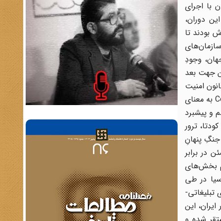
ن با اجرای
ای و جهانی گشت.[1] از طرف دیگر در این دوران،
 بودند تا
ین برهه‌ از زمان،‌ نقش سازمان‌های
هان، وجودِ
ین جهت بعد
ر مبنای قانون امنیت
ملی، مصوبه کنگره‌ی آمریکا در اول ماه مه سال 1947 میلادی تأسیس شد.[4] واژه‌ی CIA مخفف واژگان Central Intelligence Agency به معنای
یسم و پیشبرد
ودتا، ترور
ی مورد نظر آمریکا را اجرا می‌نمود.[6] همچنین در جنگِ پنهانِ
ن در برابر
ام بخش‌های
سیا در طی
 تبلیغاتی-
[7] در جهت اهدافِ آمریکا در ایران، این
 مستقر شده و