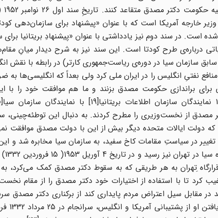
 وزیر خارجه آمریکا است که با عنوان «پیشنهاد برای سازمان‌دهی کودتا
 شده است. در سند دوم نیز یادداشتی با عنوان «پیشنهادِ بریتانیا برای 
 دسامبر 1952 وجود دارد که جزئیاتی درباره‌ی طرح کودتا است. این سند نیز به شرح دیدار میانِ 
 استانسفیلد ترنر، (رئیس سابق سازمان سیا در دوره‌ی ریاست‌جمهوری کارتر) در رابطه با نقش
اه مه 1951 (خرداد 1330)، مصدق تمامِ منافع نفتیِ انگلیس را در ایران ملی کرد ولی بعداً که انگلیسی‌ها 
 برای براندازی حکومت مصدق بزنند و ما هم موافقت خود را با این 
صدق از نخست‌وزیری را مطرح کردند. به دنبال این توطئه‌چینی، سرل
 که دولت ایالات متحده دیگر بیش از این با دولت مصدق موافقت نمی
تغییر در سیاستِ مقامات کاخ سفید، به سازمان سیا مخابره شد و ای
اطلاعِ لوی هندرسو
رغیب کرد تا با استفاده از اختیارات خود دکتر مصدق را از مقام نخست
در مقابل سیل اعتراض مردم پایداری کند از برکناری دکتر مصدق سرباز
دنبال رفت و آمد چند نماینده 