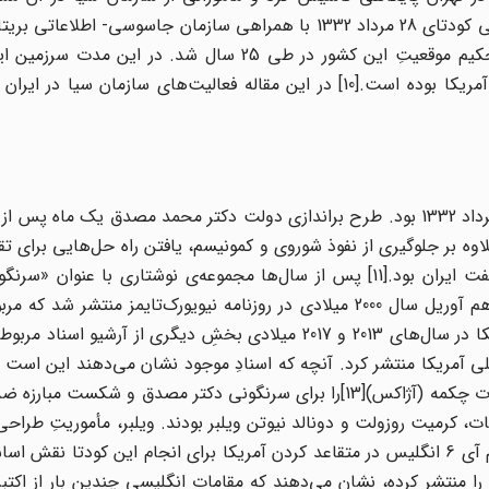
راه نفوذ و حضور آمریکا را در ایران هموار نمود و موجب تحکیم موقعیتِ این کشور در طی 25 سال شد. 
عرصه‌های اصلی عملیات‌های سرویس اطلاعاتی، جاسوسی آمریکا بوده است.[10] در این مقاله فعالیت‌های سازمان 
اولین اقدام عملی سازمان سیا در ایران، طراحی کودتای 28 مرداد 1332 بود. طرح براندازی دولت دکتر محمد مصدق یک 
اوه بر جلوگیری از نفوذ شوروی و کمونیسم، یافتن راه حل‌هایی برای تق
نفت و سهیم‌شدن شرکت‌های آمریکایی در عایدات سرشار نفت ایران بود.[11] پس از سال‌ها مجموعه‌ی نوشتاری با
نخست‌وزیر ایران» به قلم دکتر دونالد ویلبر، به تاریخ شانزدهم آوریل سال 2000 میلادی در روزنامه نیویورک‌تایمز 
کودتای 28 مرداد 1332 است.[12] همچنین وزارت خارجه آمریکا در سال‌های 2013 و 2017 میلادی بخشِ دیگری از آر
 ملی آمریکا منتشر کرد. آنچه که اسنادِ موجود نشان می‌دهند این است 
سازمان سیا با همکاری ام آی 6 انگلیس و ارتش ایران، عملیات چکمه (آژاکس)[13]را برای سرنگونی دکتر مصدق و 
جرای این عملیات، کرمیت روزولت و دونالد ‌نیوتن ویلبر بودند. ویلبر، مأموریتِ طراحی
عهده داشت[15] و روزولت مجری و ناظرِ اجرای آن بود.[16] ام آی 6 انگلیس در متقاعد ‌کردن آمریکا برای انجام این کو