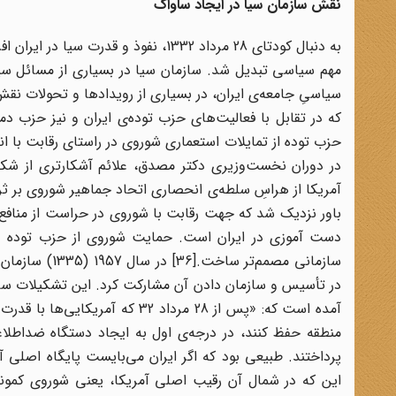
نقش سازمان سیا در ایجاد ساواک
به دنبال کودتای 28 مرداد 1332، نفوذ و قدرت سیا در ایران افزایش یافت و همگام با سفارت آمریکا در تهران به سرعت به مرکز تصمیم‌سازی‌های مهم سیاسی تبدیل شد. سازمان سیا در بسیاری از مسائل سیاسی ایران دخالت پیدا و پنهانی داشت و با شناختِ شرایط اجتماعی، اقتصادی، سیاسیِ جامعه‌ی ایران، در بسیاری از رویدادها و تحولات نقش اساسی را ایفا می‌کرد. در واقع شاید بتوان گفت که ساواک، طرحی آمریکایی بود که در تقابل با فعالیت‌های حزب توده‌ی ایران و نیز حزب دموکرات آذربایجان (تحت رهبری میر‌جعفر پیشه‌وری) و حمایت‌های بی‌شائبه‌ای که حزب توده از تمایلات استعماری شوروی در راستای رقابت با انگلستان و آمریکا می‌نمود، به وجود آمد. به خصوص این که از اواخر دهه‌ی 1320 و در دوران نخست‌وزیری دکتر مصدق، علائم آشکارتری از شکل‌گیریِ عصر جدیدی در روابط شوروی و جهان کمونیسم در ایران به وجود آمد و آمریکا از هراسِ سلطه‌ی انحصاری اتحاد جماهیر شوروی بر ثروت سرشار نفت ایران و تبدیل ایران به یکی از سرزمین‌های تحت نفوذ آن، به این باور نزدیک شد که جهت رقابت با شوروی در حراست از منافع استعماری خود، نیازمند تأسیس دستگاه اطلاعاتی و امنیتی کارآمد و در عین حال دست آموزی در ایران است. حمایت شوروی از حزب توده و نفوذ این حزب به خصوص در میان ارتش ایران، آمریکا را برای تشکیل چنین سازمانی مصمم‌تر ساخت.[36] در سال 1957 (1335) سازمان سیا طرح و چارچوب تشکیلاتی یک سازمان جدید اطلاعاتی را به شاه داد و خود در تأسیس و سازمان دادن آن مشارکت کرد. این تشکیلات سازمان اطلاعات و امنیت کشور (‌ساواک) نام گرفت.[37] در خاطرات ارتشبد فردوست آمده است که: «پس از 28 مرداد 32 که آمریکایی‌ها با قدرت تمام وارد صحنه شدند و تصمیم گرفتند که ایران را به عنوان پایگاه اصلی خود در منطقه حفظ کنند، در درجه‌ی اول به ایجاد دستگاه ضداطلاعات ارتش و تقویت آن و درجه‌ی دوم به تأسیس سازمان امنیت کشور (ساواک) پرداختند. طبیعی بود که اگر ایران می‌بایست پایگاه اصلی آمریکا در منطقه باشد، به یک سیستم اطلاعاتی و امنیتی قوی نیاز داشت. مضافاً این که در شمال آن رقیب اصلی آمریکا، یعنی شوروی کمونیستی با حضور خود این پایگاه غرب را تهدید می‌کرد. به علاوه تأسیس دستگاه اطلاعاتی و امنیتی ایران توسط آمریکا به او این امکان را می‌داد تا تسلط کامل خود را تأمین کند و نفوذ خود را در ایران عمق بخشد.»[38] در نتیجه ساواک در راستای توسعه‌ی شبکه‌های اطلاعاتی- امنیتی منطقه‌ای سیا تشکیل شد[39] گام بعدی سیا، آموزش و سازماندهیِ نیروهای اطلاعاتی- امنیتی و جاسوسی این سازمان جدید بود. به همین منظور تعدادی از کارشناسان و آموزشگران سیا به ایران اعزام شدند تا نیروهای ساواک را آموزش دهند.[40] این گروه متشکل از یک رئیس پایگاه، معاون او و کارشناسان عملیات پنهانی، تحلیل‌گری اطلاعاتی و فعالیت‌های ضد جاسوسی بود. هدفِ گروه آموزش سیا این بود که ساواک را به صورت یک سازمان اطلاعاتی کارآمد و پیشرفته درآورَد. آموزش، شامل همان تعلیمات اساسی امنیتی بود که به افسران سیا داده می‌شد. افسران ساواک با امور و ابزارهای اصلی جاسوسی مانند استخدام مأمور، بهره‌گیر