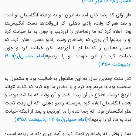
خمینی(ره)؛ ۲۸ مهر ۱۳۵۷)
«از اوّلی که رضا خان آمد به ایران -و به توطئه انگلستان او آمد-
و بعد هم که رفت، رادیو دهلی -که آن‌وقت‌ها دست انگلیس‌ها
بود- اعلام کرد که ما رضاخان را آوردیم، و چون به ما خیانت کرد
او را بردیم! آن روزی که رضاخان رفت، رادیو دهلی اعلان کرد، که
همین معنایی را که ما او را آوردیم، لکن خیانت کرد و چون
یانت کرد -از این جهت- او را بردیم»
(امام خمینی(ره)؛ ۱۹
اردیبهشت ۱۳۵۸)
«در مدت چندین سال که این مشغول به فعالیت بود و مشغول به
سلطنت بود با مردم چه کرد و با ذخایر ما چه کرد؛ که شاید نتواند
تاریخ درست اطلاع در آن پیدا بکند. و آن وقت که بنا شد برود، و
رفت، انگلستان اعلام کرد به‌وسیله رادیو دهلی -که آن وقت تحت
نظر انگلستان بود- که رضا شاه را ما آوردیم؛ و بعد از اینکه خیانت
کرد به ما، او را بردیم!»
(امام خمینی(ره)؛ ۲۲ اردیبهشت ۱۳۵۸)
«ما از وقتی که رضاخان کودتا کرد و آمد ایران -که من یادم است-