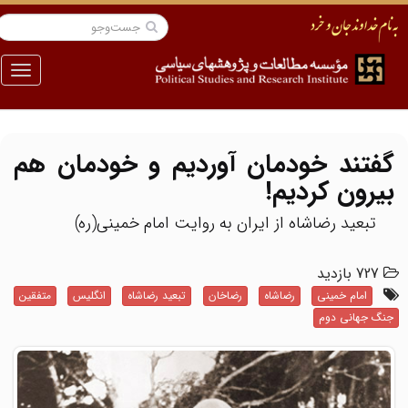
منو
گفتند خودمان آوردیم و خودمان هم
بیرون کردیم!
تبعید رضاشاه از ایران به روایت امام خمینی(ره)
727 بازدید
امام خمینی
رضاشاه
رضاخان
تبعید رضاشاه
انگلیس
متفقین
جنگ جهانی دوم