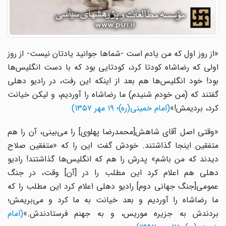
«از روز اول که من یادم است -شماها جوانید یادتان نیست- از روز
اولی که رضاشاه کودتا کرد، کودتایی بود که با دست انگلیس‌ها
بود! خود انگلیس‌ها هم بعد از اینکه این رفت، در رادیو دهلی
گفتند که (من خودم شنیدم) ما رضاشاه را آوردیم، و لیکن خیانت
کرد، بردیمش!»
(امام خمینی(ره)؛ ۱۹ مهر ۱۳۵۷)
«وقتی اصل آقای شاهش[محمدرضا پهلوی] را می‌بینی، آن را هم
متفقین اینجا گذاشتند. خودش گفت این را که «متفقین صلاح
دیدند که من باشم» پدرش را هم که انگلیس‌ها گذاشتند! رادیو
دهلی هم اعلام کرد این مطلب را در [آن‌] وقت، در جنگ
عمومی[جنگ جهانی دوم] رادیو دهلی اعلام کرد این مطلب را که
ما رضاشاه را آوردیم و بعد خیانت به ما کرد و می‌بریمش؛
بردندش به جزیره موریس، و به جهنم فرستادندش.»
(امام