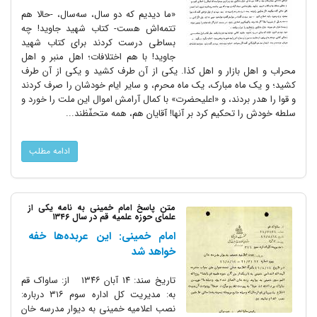
«ما دیدیم که دو سال، سه‌سال، -حالا هم
تتمه‌اش هست- کتاب شهید جاوید! چه
بساطی درست کردند برای کتاب شهید
جاوید! با هم اختلافات؛ اهل منبر و اهل
محراب و اهل بازار و اهل کذا. یکی از آن طرف کشید و یکی از آن طرف
کشید؛ و یک ماه مبارک، یک ماه محرم، و سایر ایام خودشان را صرف کردند
و قوا را هدر بردند، و «اعلیحضرت» با کمال آرامش اموال این ملت را خورد و
سلطه خودش را تحکیم کرد بر آنها! آقایان هم، همه متحفّظند...
ادامه مطلب
متن پاسخ امام خمینی به نامه یکی از
علمای حوزه علمیه قم در سال ۱۳۴۶
امام خمینی: این عربده‌ها خفه
خواهد شد
تاریخ سند: ۱۴ آبان ۱۳۴۶ از: ساواک قم
به: مدیریت کل اداره سوم ۳۱۶ درباره:
نصب اعلامیه خمینی به دیوار مدرسه خان