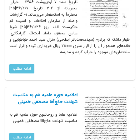
تاریخ سند: ۷ اردیبهشت ۱۳۵۶ خیلی
محرمانه از: ۳۱۲ تاریخ: ۳۶/۲/۷[۲۵]
محترماً به استحضار می‌رساند: ۱- گزارشات
واصله از سازمان اطلاعات و امنیت قم
حاکیست: الف- روز ۳۶/۱/۲۴[۲۵] شیخ
عباس محقق، داماد آیت‌الله گلپایگانی،
اظهار داشته که برادرم (سیدمحمدباقر ابطحی) منزل سید احمد طباطبایی و
خانه‌های همجوار آن را از قرار متری ۲۵۰۰۰ ریال خریداری کرده و قرار است
ساختمان‌های موجود را خراب کرده و مدرسه...
ادامه مطلب
اعلامیه حوزه علمیه قم به مناسبت
شهادت حاج‌آقا مصطفی خمینی
اعلامیه علما و روحانیون حوزه علمیه قم به
مناسبت شهادت حاج‌آقا مصطفی خمینی
ادامه مطلب