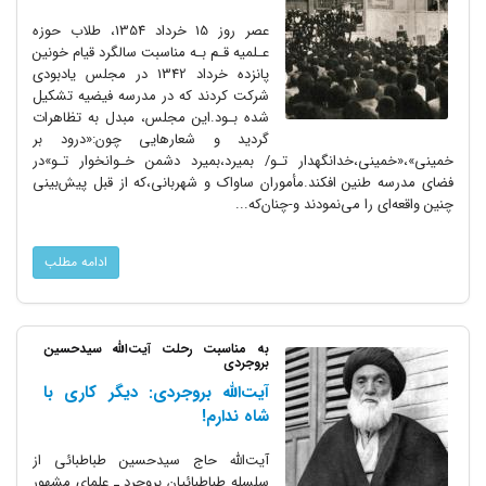
عصر‌ روز‌ 15 خرداد 1354، طلاب حوزه
عـلمیه قـم بـه مناسبت سالگرد قیام خونین
پانزده خرداد 1342 در‌ مجلس یادبودی
شرکت کردند که در مدرسه فیضیه تشکیل
شده بـود.این مجلس‌، مبدل به تظاهرات
گردید‌ و شعارهایی‌ چون:«درود بر
خمینی»،«خمینی،خدانگهدار تـو/ بمیرد،بمیرد دشمن خـوانخوار تـو»در
فضای مدرسه طنین افکند.مأموران ساواک و شهربانی،که‌ از قبل پیش‌بینی
چنین واقعه‌ای را می‌نمودند و-چنان‌که...
ادامه مطلب
به مناسبت رحلت آیت‌الله سیدحسین
بروجردی
آیت‌الله بروجردی: دیگر کاری با
شاه ندارم!
آیت‌الله حاج سیدحسین طباطبائی از
سلسله طباطبائیان بروجرد ـ علمای مشهور