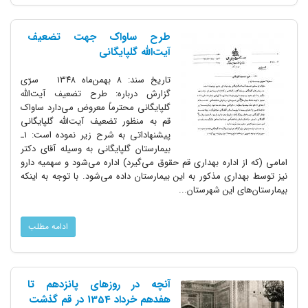
طرح ساواک جهت تضعیف
آیت‌الله گلپایگانی
تاریخ سند: ۸ بهمن‌ماه ۱۳۴۸ سرّی
گزارش درباره: طرح تضعیف آیت‌الله
گلپایگانى محترماً معروض می‌دارد ساواک
قم به منظور تضعیف آیت‌الله گلپایگانى
پیشنهاداتى به شرح زیر نموده است: ۱ـ
بیمارستان گلپایگانى به وسیله آقاى دکتر
امامى (که از اداره بهدارى قم حقوق می‌گیرد) اداره می‌شود و سهمیه دارو
نیز توسط بهدارى مذکور به این بیمارستان داده می‌شود. با توجه به اینکه
بیمارستان‌هاى این شهرستان...
ادامه مطلب
آنچه در روزهای پانزدهم تا
هفدهم خرداد 1354 در قم گذشت‌