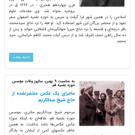
قرن چهاردهم هجری - در 1292 ق در
بروجرد متولد شد. وی مقدمات علوم
اسلامی را در همین شهر فرا گرفت و سپس به حوزه علمیه اصفهان سفر
نمود و از محضر بزرگان این شهر استفاده کرد. او فقه را نزد حاج سیدمحمد
باقر درچه‌ای و فلسفه را نزد حاج میرزا جهانگیرخان قشقایی خواند و پس از
ده سال راهی نجف اشرف شد و از درس آیات محمد کاظم خراسانی‌، سید
محمد...
ادامه مطلب
به مناسبت 9 بهمن‌، سالروز وفات مؤسس
حوزه علمیه قم
ماجرای یک عکس منتشرنشده از
حاج‌ شیخ عبدالکریم
مرحوم شیخ عبدالکریم حائری، موسس
حوزه علمیه قم، علاقه‌ای به اینکه سوژه
عکسِ عکاس‌ها باشد نداشت، به همین
خاطر عکسهای کمی از ایشان به یادگار