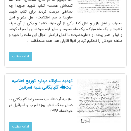
تتمه‌اش هست- کتاب شهید جاوید! چه
بساطی درست کردند برای کتاب شهید
جاوید! با هم اختلافات؛ اهل منبر و اهل
محراب و اهل بازار و اهل کذا. یکی از آن طرف کشید و یکی از آن طرف
کشید؛ و یک ماه مبارک، یک ماه محرم، و سایر ایام خودشان را صرف کردند
و قوا را هدر بردند، و «اعلیحضرت» با کمال آرامش اموال این ملت را خورد و
سلطه خودش را تحکیم کرد بر آنها! آقایان هم، همه متحفّظند...
ادامه مطلب
تهدید ساواک درباره توزیع اعلامیه
آیت‌الله گلپایگانی علیه اسرائیل
اعلامیه آیت‌الله سیدمحمدرضا گلپایگانی به
دنبال جنگ شش روزه اعراب و اسرائیل در
خردادماه ۱۳۴۶
ادامه مطلب