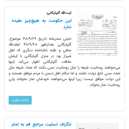
آیت‌الله گلپایگانی:
این حکومت به هیچ‌چیز عقیده
ندارد
خیلی محرمانه تاریخ 48/9/29 موضوع:
گلپایگانى بعدازظهر 48/9/28 لطف‌‌الله
صافى و طلبه ناشناخته دیگرى که اهل
شیراز بود در منزل گلپایگانى با ایشان
ملاقات. گلپایگانى اظهار مى‌کند اینها
مى‌خواهند روحانیت شیعه را مثل روحانیت سنى بکنند که علماء شیعه مثل
علماء سنى تابع دولت باشند و اما حکام اهل تسنن با مردم موافق هستند و
این دولت موافق نیست زیرا اینها مى‌خواهند خودشان نماز نخوانند ولى
روحانیت نماز بخواند...
ادامه مطلب
تلگراف تسلیت مراجع قم به امام