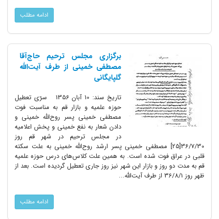
ادامه مطلب
برگزاری مجلس ترحیم حاج‌آقا
مصطفی خمینی از طرف آیت‌الله
گلپایگانی
تاریخ سند: 10 آبان 1356 سرّی تعطیل
حوزه علمیه و بازار قم به مناسبت فوت
مصطفى خمینى پسر روح‌‌الله خمینى و
دادن شعار به نفع خمینى و پخش اعلامیه
در مجلس ترحیم در شهر قم روز
36/7/30[25] مصطفى خمینى پسر ارشد روح‌‌الله خمینى به علت سکته
قلبى در عراق فوت شده است. به همین علت کلاس‌هاى درس حوزه علمیه
قم به مدت دو روز و بازار این شهر نیز روز جارى تعطیل گردیده است. بعد از
ظهر روز 36/8/1 از طرف آیت‌‌الله...
ادامه مطلب