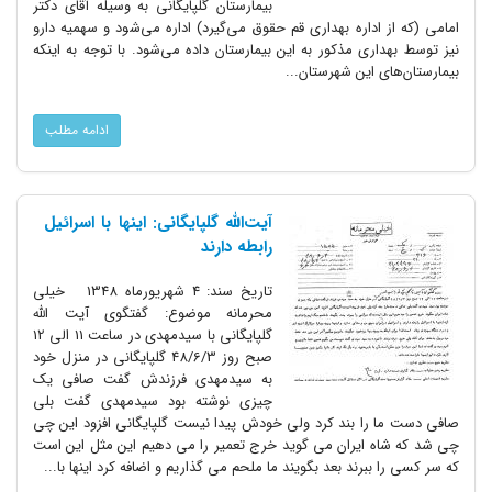
بیمارستان گلپایگانى به وسیله آقاى دکتر
امامى (که از اداره بهدارى قم حقوق می‌گیرد) اداره می‌شود و سهمیه دارو
نیز توسط بهدارى مذکور به این بیمارستان داده می‌شود. با توجه به اینکه
بیمارستان‌هاى این شهرستان...
ادامه مطلب
آیت‌‏الله گلپایگانى: اینها با اسرائیل
رابطه دارند
تاریخ سند: 4 شهریورماه 1348 خیلی
محرمانه موضوع: گفتگوى آیت ‌الله
گلپایگانى با سیدمهدى در ساعت 11 الى 12
صبح روز 48/6/3 گلپایگانى در منزل خود
به سیدمهدى فرزندش گفت صافى یک
چیزى نوشته بود سیدمهدى گفت بلى
صافى دست ما را بند کرد ولى خودش پیدا نیست گلپایگانى افزود این چى
چى شد که شاه ایران می گوید خرج تعمیر را می دهیم این مثل این است
که سر کسى را ببرند بعد بگویند ما ملحم می گذاریم و اضافه کرد اینها با...