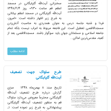
سخنرانى آیت‌الله گلپایگانى در مسجد
اعظم قم ساعت ۰۹۳۰ روز ۱۳۴۸/۶/۴
آیت‌الله گلپایگانى در مسجد اعظم بیاناتى
به شرح زیر اظهار داشته است: «امروز،
فردا و شنبه جلسه درس به عنوان همدردى به مناسبت آتش‌زدن
مسجدالاقصى تعطیل است. این فاجعه مربوط به اعراب نیست بلکه تمام
جامعه اسلامى و مسلمانان جهان باید سوگوار باشند. مسجدالاقصى بعد از
کعبه، مقدس‌ترین اماکن...
ادامه مطلب
طرح ساواک جهت تضعیف
آیت‌الله گلپایگانی
تاریخ سند: ۸ بهمن‌ماه ۱۳۴۸ سرّی
گزارش درباره: طرح تضعیف آیت‌الله
گلپایگانى محترماً معروض می‌دارد ساواک
قم به منظور تضعیف آیت‌الله گلپایگانى
پیشنهاداتى به شرح زیر نموده است: ۱ـ