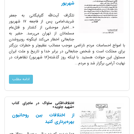
شهریور
تلگراف آیت‌الله گلپایگانی به جعفر
شریف‌امامی پس از فاجعه 17 شهریور
«...اخبار موحشی از کشتار و قتل‌عام
مسلمانان از تهران می‌رسد. حقیر به
جنابعالی اخطار می‌کند اینگونه روبروشدن
با امواج احساسات مردم ناراضی موجب مصائب عظیم‌تر و خطرات بزرگتر
برای مملکت است و شخص جنابعالی در برابر خدا و تاریخ و ملت ایران
مسئول این حوادث هستید. با اینکه روز گذشته(16 شهریور) تظاهرات در
نهایت آرامی برگزار شد و مردم...
ادامه مطلب
اختلاف‌افکنی‌ ساواک در ماجرای کتاب
«شهید جاوید»
از اختلافات بین روحانیون
بهره‌برداری کنید
«ما دیدیم که دو سال، سه‌سال، -حالا هم