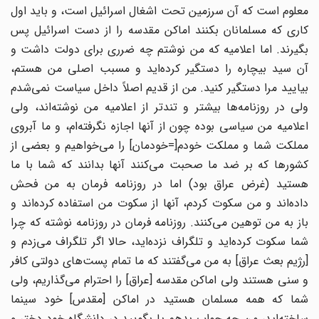
معلوم است که آن سرزمین تحت اشغال اسرائیل است، و باید اول
کارى که مسلمانان بکنند اماکن مقدسه را از دست اسرائیل پس
بگیرند. اما اعلامیه که من نوشتم چه ضررى براى دولت داشت و
آن سید بیچاره را دستگیر کرده‌‌اید و مسبب اصلى من هستم،
بیایید مرا دستگیر کنید. من از قدیم اصلاً داخل سیاست نمی‌شدم
ولى در روزنامه‌‌ها بیشتر و تندتر از اعلامیه من نوشته‌‌اند، ولى
اعلامیه من سیاسى بوده چون از آنها اجازه نگرفته‌‌ام، و ما آبروى
مملکت شما و مملکت خودم[=خودمان] را می‌خواهیم و بعضى از
کشورها که بر ضد ما صحبت می‌کنند آنها بدانند که شما با ما
هستید (غرض عراق بود) اما در روزنامه فرمان به من فحش
داده‌‌اند و من سکوت کردم، آنها از سکوت من استفاده کرده‌‌اند و
باز به من توهین می‌کنند. روزنامه فرمان در روزنامه نوشته که چرا
شما سکوت کرده‌‌اید و تلگراف نزده‌‌اید، حالا اگر تلگراف می‌زدم و
[رژیم بعث عراق] به من می‌گفتند که ما تمام پست‌هاى دولتى کافر
و سنى هستند ولى اماکن مقدسه [عراق] را احترام می‌گذاریم، ولى
شما که همه مسلمان هستید در اماکن [مقدس] خود سینما
ساخته‌‌اید، من چه جواب بدهم یا بگویید در دانشگاه خود دختر و