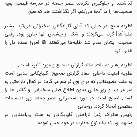
گذاشتند و جلوگیرى نکردند عصر جمعه در مدرسه فیضیه بقیه
صحبت‌ها را در آنجا می‌کنم، اگر نگذاشتند هم که هیچ.
نظریه منبع: در حالی که آقای گلپایگانی سخنرانی می‌کرد بیشتر
طلبه[ها] گریه می‌کردند و اشک از چشمان آنها جاری بود. وقتی
صحبت ایشان تمام شد طلبه‌ها می‌گفتند آقا امروز عقده دل را
خالی کرد.
نظریه رهبر عملیات: مفاد گزارش صحیح و مورد تأیید است.
نظریه امنیت داخلى: مفاد گزارش صحیح. گلپایگانى مدتى است
به علت تضییقاتى که براى وى فراهم می‌گردد در کمال ناراحتى به
سر می‌‌برد و روز جارى بدون اطلاع قبلى سخنرانى و گفتنی‌ها را
گفت. اصلح است در مورد سخنرانى عصر جمعه وى تصمیمات
مقتضى اتخاذ گردد. روحانى
رئیس ساواک [قم]: ناراحتى گلپایگانى به علت بی‌‌اعتنایى در
مشهد بود که یک نوع حقارت در خود حس نموده.