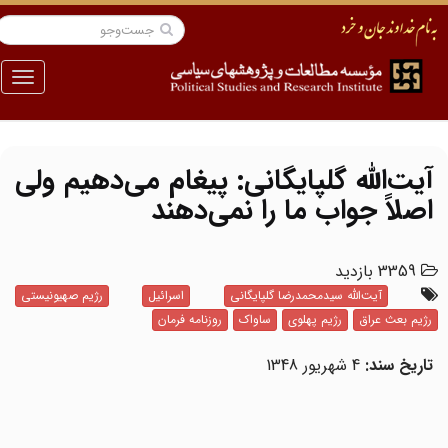
منو
آیت‌الله گلپایگانی: پیغام می‌دهیم ولی
اصلاً جواب ما را نمی‌دهند
3359 بازدید
آیت‌الله سیدمحمدرضا گلپایگانی
اسرائیل
رژیم صهیونیستی
رژیم بعث عراق
رژیم پهلوی
ساواک
روزنامه فرمان
تاریخ سند:
4 شهریور 1348