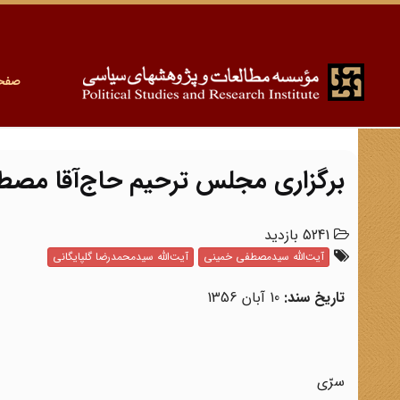
صفح
برگزاری مجلس ترحیم حاج‌آقا مصطفی
5241 بازدید
آیت‌الله سیدمصطفی خمینی
آیت‌الله سیدمحمدرضا گلپایگانی
تاریخ سند:
10 آبان 1356
سرّی