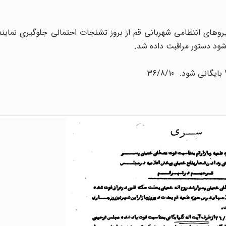
روهاى انتظامى شهربانى قم از بروز تشنجات احتمالى جلوگیرى نماین
ود دستور مراقبت داده شد.