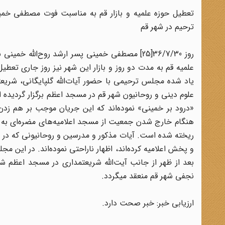
تعطیل حوزه علمیه و بازار قم به مناسبت فوت مصطفى خمین
ترحیم در شهر قم
روز 36/7/30[25] مصطفى خمینى پسر ارشد روح‌‌ا
یاد شده مجلس ترحیمى با حضور آیات‌‌الله گلپایگانى، ش
علوم دینى و روحانیون شهر قم در مسجد اعظم برگزار گردیده
«درود بر خمینى» نموده‌اند که این جریان موجب بر هم زد
هنگام خارج شدن جمعیت از مسجد اعلامیه‌‌هاى مضره‌اى به 
ریخته شده است. آیات مذکور و مدرسین و روحانیونى که در مج
بعد از ظهر از جانب آیت‌‌الله شریعتمدارى در مسجد اعظم ش
نجفى شهر قم منعقد میگردد.
ارزیابى خبر: خبر صحت دارد.