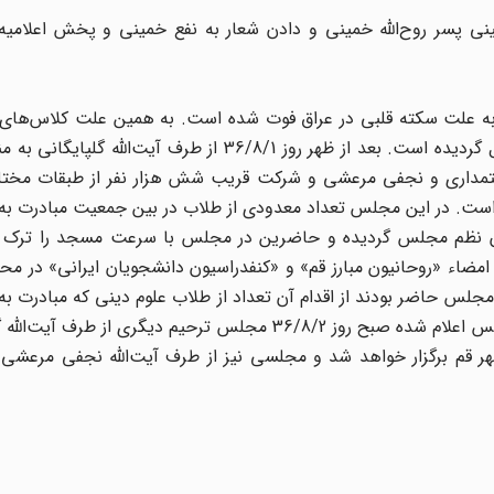
ى پسر روح‌‌الله خمینى و دادن شعار به نفع خمینى و پخش اعلامی
لله خمینى به علت سکته قلبى در عراق فوت شده است. به همین علت کلاس‌ها
علمیه قم به مدت دو روز و بازار این شهر نیز روز جارى تعطیل گردیده است. بعد از ظهر روز 36/8/1 از طر
ریعتمدارى و نجفى مرعشى و شرکت قریب شش هزار نفر از طبقات مخت
 است. در این مجلس تعداد معدودى از طلاب در بین جمعیت مبادرت به
ن نظم مجلس گردیده و حاضرین در مجلس با سرعت مسجد را ترک کرده
امضاء «روحانیون مبارز قم» و «کنفدراسیون دانشجویان ایرانی» در 
لس حاضر بودند از اقدام آن تعداد از طلاب علوم دینى که مبادرت به
و پخش اعلامیه کرده‌اند، اظهار ناراحتى نموده‌‌اند. در این مجلس اعلام شده صبح روز 36/8/2 مجلس ترحیم دیگ
هر قم برگزار خواهد شد و مجلسى نیز از طرف آیت‌‌الله نجفى مرعشى