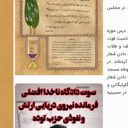
ه در مجلس
ى درس حوزه
ف آیت‌‌الله گلپایگانى به مناسبت فوت
لف و طلاب
 دادن شعار
‌‌اند. در
محوطه مسجد
 دادن شعار
رى از طرف آیت‌الله گلپایگانى و
 در حسینیه