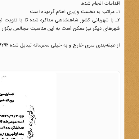
اقدامات انجام شده:
1ـ مراتب به نخست وزیرى اعلام گردیده است.
2ـ با شهربانى کشور شاهنشاهى مذاکره شده تا با تقویت نی
شهرهاى دیگر نیز ممکن است به این مناسبت مجالس برگزار ش
از طبقه‌‌بندى سرى خارج و به خیلى محرمانه تبدیل شده 9292 بایگانى شود. 36/8/10