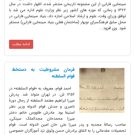
سینمایی فارابی از این مجموعه تاریخی منتشر شده، اظهار داشت: در سال
1362 و زمانی که موزه های کشور زیر نظر وزارت علوم اداره می شد با
توافق وزرای وقت، علوم و ارشاد اسلامی اجازه داد، بنیاد سینمایی فارابی در
محل سابق فرهنگسرای نوبهار (ساختمان فعلی بنیاد سینمایی فارابی) مستقر
شود. وی افزود:...
ادامه مطلب
فرمان مشروطیت به دستخط
قوام السلطنه
احمد قوام، معروف به «قوام السلطنه» در
1252 ش. در تهران متولد شد. پدرش
میرزا ابراهیم معتمد السلطنه از رجال دورۀ
ناصری و جدش قوام الدوله وزیر دفتر
استیفا بود. مادرش طاووس خانم، دختر
میرزا محمدخان مجدالملک سینکی،
صاحب رسالۀ مجدیه و پدر میرزا علی خان امین الدوله است. قوام
تحصیلات مقدماتی را به اتفاق برادرش حسن وثوق نزد آموزگاران خصوصی