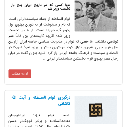
تنها کسی که در تاریخ ایران پنج بار
نخست وزیر شد
قوام السلطنه از جمله سیاستمدارانی است
که نام و سرنوشت او به دوران پهلوی اول
ودوم گره خورده است‌. او 5 بار نخست
وزیر شد؛ اگرچه کابینه‌های وی غالباً عمر
کوتاهی داشتند، امّا خطی که قوام در مدیریت سیاسی جامعه ایران ازاولین
سال قرن جاری هجری دنبال کرد، مهمترین بستر را برای نفوذ امریکا در
اقتصاد و سیاست و فرهنگ جامعه ایرانی باز کرد. شاید بتوان گفت در میان
رجال عصر پهلوی قوام نخستین سیاستمدار ایرانی...
ادامه مطلب
درگیری قوام السلطنه و آیت الله
کاشانی
احمد قوام فرزند ابراهیم‌خان
معتمدالسلطنه و برادر کوچک‌تر حسن
وثوق‌الدوله سال 1252 شمسی برابر با