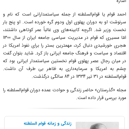
شاره
حمد قوام یا قوام‌السلطنه از جمله سیاستمدارانی است که نام و
رنوشت او به دوران پهلوی اول ودوم گره خورده است‌. او پنج بار
خست وزیر شد. اگرچه کابینه‌های وی غالباً عمر کوتاهی داشتند،
امّا مسیری که قوام در مدیریت سیاسی جامعه ایران از سال 1300
جری خورشیدی دنبال کرد، مهمترین بستر را برای نفوذ امریکا در
قتصاد و سیاست و فرهنگ جامعه ایرانی باز کرد. شاید بتوان گفت
ر میان رجال عصر پهلوی قوام نخستین سیاستمدار ایرانی بود که
شم به امریکا و سرمایه‌داری به ظاهر بی طرف آن داشت‌.
م‌السلطنه در 31 تیر 1334 در 84 سالگی درگذشت.
جله «گذرستان» حاضر زندگی و حوادت عمده دوران قوام‌السلطنه را
ورد بررسی قرار داده است.
زندگی و زمانه قوام السلطنه