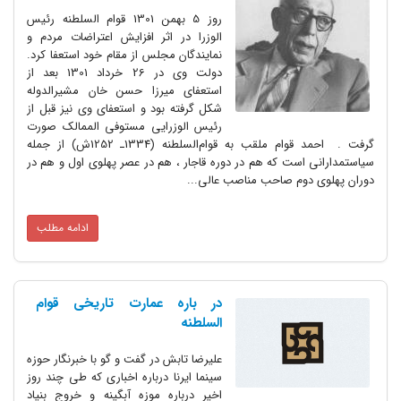
روز 5 بهمن 1301 قوام السلطنه رئیس
الوزرا در اثر افزایش اعتراضات مردم و
نمایندگان مجلس از مقام خود استعفا کرد.
دولت وی در 26 خرداد 1301 بعد از
استعفای میرزا حسن خان مشیرالدوله
شکل گرفته بود و استعفای وی نیز قبل از
رئیس الوزرایی مستوفی الممالک صورت
گرفت . احمد قوام ملقب به قوام‌السلطنه (1334ـ 1252ش) از جمله
سیاستمدارانی است که هم در دوره قاجار ، هم در عصر پهلوی اول و هم در
دوران پهلوی دوم صاحب مناصب عالی...
ادامه مطلب
در باره عمارت تاریخی قوام
السلطنه
علیرضا تابش در گفت و گو با خبرنگار حوزه
سینما ایرنا درباره اخباری که طی چند روز
اخیر درباره موزه آبگینه و خروج بنیاد