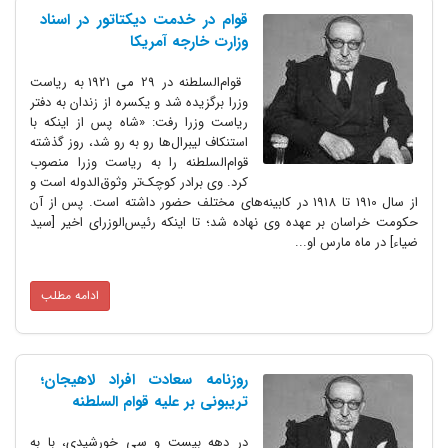
قوام در خدمت دیکتاتور در اسناد
وزارت خارجه آمریکا
قوام‌السلطنه در 29 می 1921 به ریاست
وزرا برگزیده شد و یکسره از زندان به دفتر
ریاست وزرا رفت: «شاه پس از اینکه با
استنکاف لیبرال‌ها رو به رو شد، روز گذشته
قوام‌السلطنه را به ریاست وزرا منصوب
کرد. وی برادر کوچک‌تر وثوق‌الدوله است و
از سال 1910 تا 1918 در کابینه‌های مختلف حضور داشته است. پس از آن
حکومت خراسان بر عهده وی نهاده شد؛ تا اینکه رئیس‌الوزرای اخیر [سید
ضیاء] در ماه مارس او...
ادامه مطلب
روزنامه سعادت افراد لاهیجان؛
تریبونی بر علیه قوام السلطنه
در دهه بیست و سی خورشیدی، با به