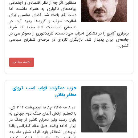
متفقین اگر چه از نظر اقتصادی و اجتماعی
پیامدهای ناگواری به همراه داشت، اما
دست کم باعث شد فضای مناسبی برای
فعالیت احزاب و گروه‌ها پدید آید. در
نتیجه‌ی تصمیمات شاه جدید که شرط
برقراری آزادی را در تشکیل احزاب می‌دانست، کاریکاتوری از دموکراسی در
جامعه‌ی ایران پدیدار شد. بازیگران تازه‌ای در عرصه‌‌ی شطرنج سیاسی
کشور...
ادامه مطلب
حزب دمکرات قوام، اسب تروای
مظفر بقائی
در 8 مه 1945 م./ 18 اردیبهشت 1324ش.
با تسلیم ارتش آلمان جنگ دوم جهانی به
پایان رسید ولی بحران ناشی از جنگ در
ایران ادامه یافت. طبق مفاد کنفرانس یالتا
نیروهای اشغالگر باید ظرف شش ماه بعد