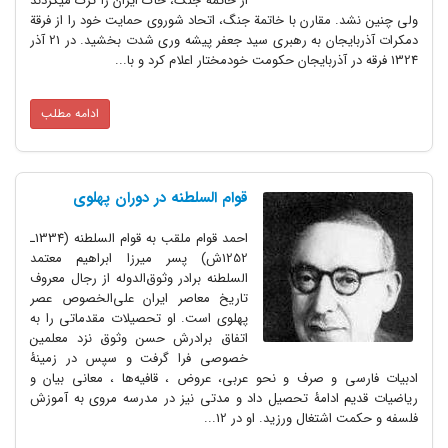
از خاتمه جنگ، خاک ایران را ترک میکردند
ولی چنین نشد. مقارن با خاتمة جنگ، اتحاد شوروی حمایت خود را از فرقة
دمکرات آذربایجان به رهبری سید جعفر پیشه وری شدت بخشید. در 21 آذر
1324 فرقه در آذربایجان حکومت خودمختار اعلام کرد و با...
ادامه مطلب
قوام السلطنه در دوران پهلوی
احمد قوام ملقب به قوام السلطنه (1334ـ
1252ش) پسر میرزا ابراهیم معتمد
السلطنه برادر وثوق‌الدوله از رجال معروف
تاریخ معاصر ایران علی‌الخصوص عصر
پهلوی است. او تحصیلات مقدماتی را به
اتفاق برادرش حسن وثوق نزد معلمین
خصوصی فرا گرفت و سپس در زمینۀ
ادبیات فارسی و صرف و نحو عربی، عروض ، قافیه‌ها ، معانی بیان و
ریاضیات قدیم ادامۀ تحصیل داد و مدتی نیز در مدرسه مروی به آموزش
فلسفه و حکمت اشتغال ورزید. او در 12...