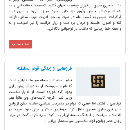
1290 هجری قمری در تهران چشم به جهان گشود. تحصیلات مقدماتی را به
همراه برادرش حسن وثوق نزد دایی خود میرزا علی‌خان امین‌الدوله
فراگرفت. سپس به کسب علم در صرف و نحو، ادبیات عرب، منطق، قواعد
فقه و اصول، فلسفه و عرفان پرداخت و زبان فرانسه را نیز آموخت و به
واسطه خط زیبایی که داشت در نوجوانی باتلاش...
ادامه مطلب
فرازهایی از زندگی قوام السلطنه
قوام السلطنه از جمله سیاستمدارانی است
که نام و سرنوشت او به دوران پهلوی اول
ودوم گره خورده است‌. او 5 بار نخست
وزیر شد؛ اگرچه کابینه‌های وی غالباً عمر
کوتاهی داشتند، امّا خطی که قوام در مدیریت سیاسی جامعه ایران ازاولین
سال قرن جاری هجری دنبال کرد، مهمترین بستر را برای نفوذ امریکا در
اقتصاد و سیاست و فرهنگ جامعه ایرانی باز کرد. شاید بتوان گفت در میان
رجال عصر پهلوی قوام نخستین سیاستمدار ایرانی...