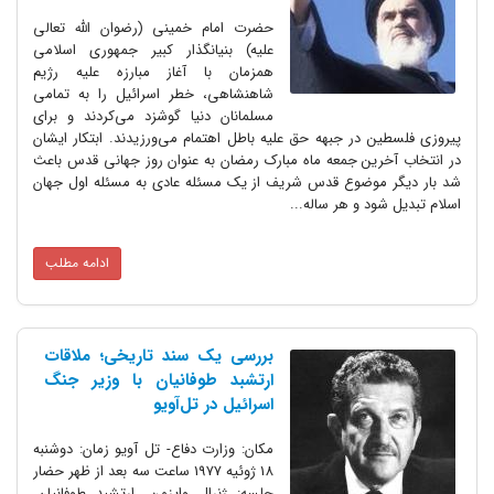
حضرت امام خمینی (رضوان الله تعالی
علیه) بنیانگذار کبیر جمهوری اسلامی
همزمان با آغاز مبارزه علیه رژیم
شاهنشاهی، خطر اسرائیل را به تمامی
مسلمانان دنیا گوشزد می‌کردند و برای
پیروزی فلسطین در جبهه حق علیه باطل اهتمام می‌ورزیدند. ابتکار ایشان
در انتخاب آخرین جمعه ماه مبارک رمضان به عنوان روز جهانی قدس باعث
شد بار دیگر موضوع قدس شریف از یک مسئله عادی به مسئله اول جهان
اسلام تبدیل شود و هر ساله...
ادامه مطلب
بررسی یک سند تاریخی؛ ملاقات
ارتشبد طوفانیان با وزیر جنگ
اسرائیل در تل‌آویو
مکان: وزارت دفاع- تل آویو زمان: دوشنبه
18 ژوئیه 1977 ساعت سه بعد از ظهر حضار
جلسه: ژنرال وایزمن، ارتشبد طوفانیان،