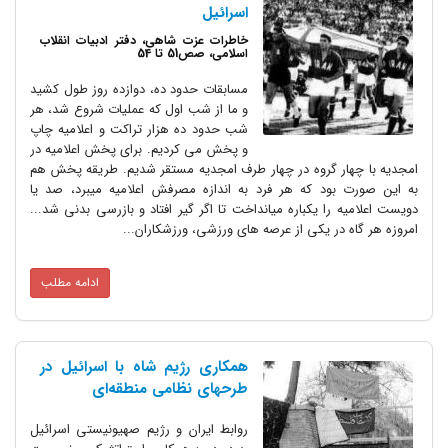
اسرائیل
خاطرات عزت شاهی، دفتر ادبیات انقلاب
اسلامی، صص51 تا 54
مسابقات حدود ده، دوازده روز طول کشید
و ما از شب اول که عملیات شروع شد، هر
شب حدود ده هزار تراکت و اعلامیه چاپ
و پخش می­ کردیم. برای پخش اعلامیه در
امجدیه با چهار گروه در چهار طرف امجدیه مستقر شدیم. طریقه پخش هم
به این صورت بود که هر فرد به اندازه مصرفش اعلامیه می­برد، صد یا
دویست اعلامیه را یک­باره می­انداخت تا اگر گیر افتاد و بازرسی بدنی شد...
امروزه هر گاه در یکی از عرصه های ورزشی، ورزشکاران...
ادامه مطلب
همکاری رژیم شاه با اسرائیل در
طرحهای نظامی منطقه‌ای
روابط ایران و رژیم صهیونیستی اسرائیل