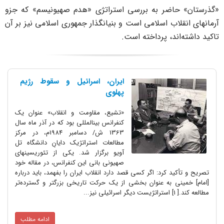
گذرستان» حاضر به بررسی استراتژی «هدم صهیونیسم» که جزو
رمانهای انقلاب اسلامی است و بنیانگذار جمهوری اسلامی نیز بر آن
اکید داشته‌اند، پرداخته است.
ایران، اسرائیل و سقوط رژیم
پهلوی
«تشیع، مقاومت و انقلاب» عنوان یک
کنفرانس بین‎المللی بود که در آذر ماه سال
1363 ش/ دسامبر 1984م، در مرکز
مطالعات استراتژیک دایانِ دانشگاه تل
آویو برگزار شد. یکی از تئوریسینهای
صهیونی بانی این کنفرانس، در مقاله خود
تصریح و تأکید کرد: اگر کسی قصد دارد انقلاب ایران را بفهمد، باید درباره
[امام] خمینی به عنوان بخشی از یک حرکت تاریخی بزرگتر و گسترده‌تر
مطالعه کند.[ 1] استراتژیست دیگر اسرائیلی نیز...
ادامه مطلب