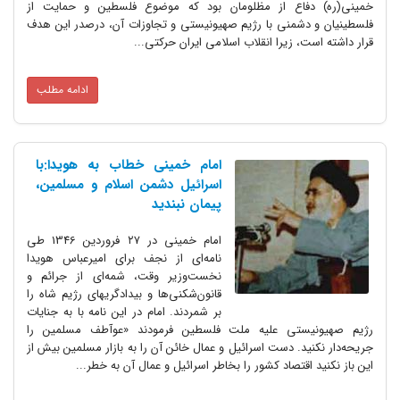
خمینی(ره) دفاع از مظلومان بود که موضوع فلسطین و حمایت از
فلسطینیان و دشمنی با رژیم صهیونیستی و تجاوزات آن، درصدر این هدف
قرار داشته است، زیرا انقلاب اسلامی ایران حرکتی...
ادامه مطلب
امام خمینی خطاب به هویدا:با
اسرائیل دشمن اسلام و مسلمین،
پیمان نبندید
امام خمینی در ۲۷ فروردین 1346 طی
نامه‌ای از نجف برای امیر‌عباس هویدا
نخست‌وزیر وقت، شمه‌ای از جرائم و
قانون‌شکنی‌ها و بیدادگریهای رژیم شاه را
بر ‌شمردند. امام در این نامه با به جنایات
رژیم صهیونیستی علیه ملت فلسطین فرمودند «عوآطف مسلمین را
جریحه‌دار نکنید. دست اسرائیل و عمال خائن آن را به بازار مسلمین بیش از
این باز نکنید اقتصاد کشور را بخاطر اسرائیل و عمال آن به خطر...