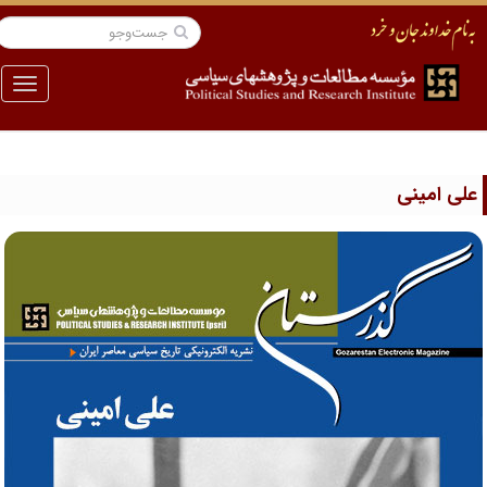
منو
لی امینی