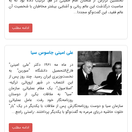
نخستین گزارش از سخنان امام خمینی در قم، ترتیب داده بود که به
مناسبت درگذشت این عالم ربانی و آشنایی بیشتر مخاطبان با شخصیت آن
عالم فقید، این گفت‌و‌گو مجددا...
ادامه مطلب
علی امینی جاسوس سیا
در ماه مه 1961 دکتر "علی امینی"
فارغ‌التحصیل دانشگاه "سوربن" به
نخست‌وزیری ایران رسید. چند روز پس از
این انتصاب در شهر اروپائی ترکیه-
"اسلامبول"- یک مقام عملیاتی سازمان
"سیا" به ملاقات یکی از دوستان
روزنامه‌نگار خود رفت. عامل عملیاتی
سازمان سیا و دوست روزنامه‌نگارش پس از ملاقات با یکدیگر در یک "بار"
خلوت حاشیه دریای مرمره به گفت‌وگو با یکدیگر پرداختند.-راستی راجع...
ادامه مطلب