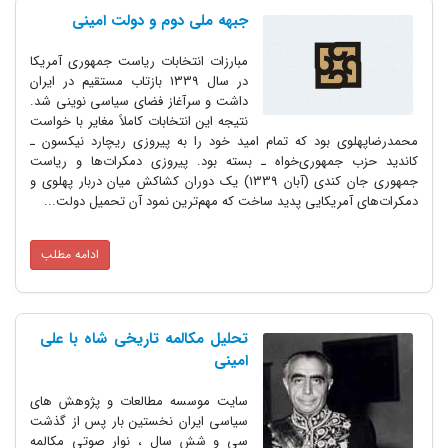
جبهه ملی دوم و دولت امینی
مبارزات انتخابات ریاست جمهوری آمریکا
در سال 1339 بازتاب مستقیم در ایران
داشت و سرآغاز فضای سیاسی نوینی شد.
نتیجه این انتخابات کاملاً مغایر با خواست
محمدرضاپهلوی بود که تمام امید خود را به پیروزی ریچارد نیکسون ـ
کاندید حزب جمهوری‌خواه ـ بسته بود. پیروزی دمکرات‌ها و ریاست
جمهوری جان کندی (آبان 1339) یک دوران کشاکش میان دربار پهلوی و
دمکرات‌های آمریکایی پدید ساخت که مهم‌ترین نمود آن تحمیل دولت...
ادامه مطلب
تحلیل مکالمه تاریخی شاه با علی
امینی
سایت موسسه مطالعات و پژوهش های
سیاسی ایران نخستین بار پس از گذشت
سی و شش سال ، نوار صوتی مکالمه