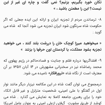
تکان خورد بگیریم، بزنیم؟ نمی گفت و چاره ای غیر از این
نیست؟ این را مطمئن باشید ، »
8- ترساندن مردم از تجزیه ایران و ارائه این ایده جعلی که اگر
حکومت شاه سرنگون شود ایران تجزیه می شود آنجا که شاه می
گوید :
« میخواهید میرزا کوچک خان را دررشت بلند کنند ، می خواهید
تجزیه بشود مملکت، یا کردستان اون حرفها را بزنند »
9- افشاگریها درباره ظلم و جنایت و فسادحاکم در رژیم پهلوی که
محمد رضاشاه نیز در سخنرانی مشهورش در 14 آبان 1357 بر آن
معترف است از نگاه شاه
«ترورافکار»
نامیده می شود.
درمجموع می توان گفت شاه در این مکالمه نیزبار دیگر مانند نوار
اول در گفتگو با علی امینی، شخصیت متزلزل و غیر قابل اتکاء
خود را برای رهبری جامعه کاملا به نمایش می گذارد . شاه می
کوشد از طریق مشورت گرفتن ازعلی امینی به عنوان عامل امریکا