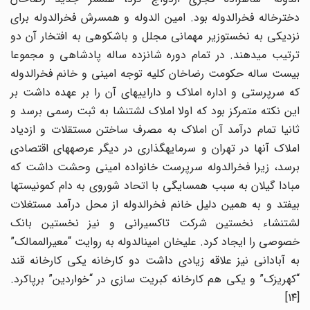
دخترخاله فخرالدوله بود. امین الدوله و همسرش فخرالدوله برای
نزدیکی به نخست­وزیر مهمانی مجلل و باشکوهی به افتخار آن دو
ترتیب می­دهند. در تمام دوره شانزده ساله پادشاهی و مجموعا
بیست ساله حکومت رضاخان کلیه توجه امینی و خانم فخرالدوله
که سرپرستی و اداره املاک و دارایی­های آن را بر عهده داشت بر
این نکته متمرکز بود که اولا املاک لشت­نشا به ثبت رسمی برسد و
ثانیا تمام درآمد آن املاک به مصرف ساختن مستقلات و ازدیاد
املاک آن­ها در تهران و سرمایه­گذاری در دیگر عرصه­های اقتصادی
برسد، زیرا فخرالدوله سرپرست خانواده امینی وحشت داشت که
مبادا گیلان به سبب همسایگی با اتحاد شوروی به دام کمونیست­ها
بیفتد و به همین دلیل خانم فخرالدوله از محل درآمد مستغلات
لشت­نشاء نخستین شرکت تاکسیرانی و نیز نخستین بانک
خصوصی را ایجاد کرد. علیخان امین­الدوله به روایت “معیر­الممالک”
به آبادانی نیز علاقه زیادی داشت دو کارخانه یکی کارخانه قند
“کهریزک” و یکی هم کارخانه کبریت سازی در “خواردین” برپاکرد.
[۱۴]