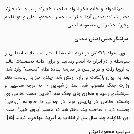
امین­الدوله و خانم فخرالدوله صاحب ۴ فرزند پسر و یک فرزند
دختر شدند؛ اسامی آن­ها به ترتیب حسن، محمود، علی و ابوالقاسم
و فزرند دخترشان معصومه امینی.
سرلشگر حسن امینی مجدی
وی متولد ۱۲۷۹ش در قریه لشت­نشا است. تحصیلات ابتدایی و
متوسطه را در ایران به اتمام رسانید و برای ادامه تحصیلات عالیه
به اروپا رفت و در پاریس در مدرسه پیاده نظام “سن­سیر” وارد شد.
بعد به ایران بازگشت و وارد ارتش شد. چندی نیز به ریاست دفتر
وزارت جنگ منصوب شد. بعد از شهریور ۲۰ به درجه سرتیپی و
سرلشگری رسید و معاون وزیر جنگ شد. آخرین سمت نظامی وی
وابسته نظامی در پاریس بود. در جوانی با خانواده “ریاحی”
وصلت کرد و صاحب یک دختر شد که همسر “پرویز خبیر” است.
این خانواده چند سال قبل از انقلاب به آمریکا مهاجرت کردند.[۱۵]
سرتیپ محمود امینی