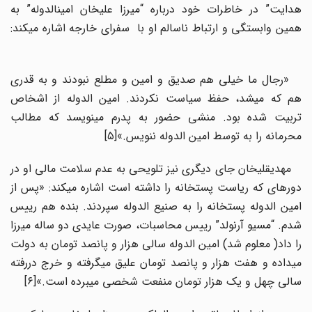
هدایت” در خاطرات خود درباره “میرزا علیخان امین­الدوله” به
همین وابستگی و ارتباط ناسالم او با سفرای خارجه اشاره می­کند:
«رجال ما خیلی هم صدیق و امین و مطلع نبودند و به قدری
هم که می­شد، حفظ سیاست نکردند. امین­ الدوله از اشخاص
تربیت شده بود. منشی حضور به پدرم می­نویسد که مطالب
محرمانه را به توسط امین­ الدوله ننویس.»[۵]
مهدیقلی­خان جای دیگری نیز تلویحی به عدم سلامت مالی او در
دوره­ای که ریاست پستخانه را داشته است اشاره می­کند: «پس از
امین­ الدوله پستخانه را به صنیع ­الدوله سپردند. بنده هم رییس
شدم. “مسیو آرنولد” رییس محاسبات، صورت عایدی دو ساله میرزا
را داد( معلوم شد) امین ­الدوله سالی هزار و پانصد تومان به دولت
می­داده و هفت هزار و پانصد تومان علیق می­گرفته و خرج دررفته
سالی چهل و یک هزار تومان منفعت شخصی می­برده است.»[۶]