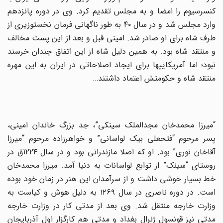
کنسرسیوم را امضا و به مجلس تقدیم کرد. وی در دوره پانزدهم
وارد مجلس شد و در سال ۴۰ به طور ناگهانی فرمان نخست­وزیری از
طرف شاه برای او صادر شد. امینی قبل و بعد از این پست مخالف
و منتقد شاه بود. به همین دلیل شاه از این اتفاق چندان خرسند
نبود؛ اما آمریکایی­ها برای ایجاد اصلاحاتی در ایران به این مهره
منتقد شاه و حکومتش اعتماد داشتند…
“میرزا محمدخان مجدالملک سینکی”، جد بزرگ خاندان امینی،
پسر مرحوم “فتحعلی بیک لواسانی” و خواهرزاده مرحوم “میرزا
آقاخان نوری” بود. او که اصلا مازندرانی بود و در سال ۱۲۲۴ق در
روستای “سینک” از توابع لواسانات به دنیا آمد. میرزا محمدخان
خط بسیار خوشی داشت و از سرآمدان این هنر در زمان خود بوده
است. در دوره ناصری در سال ۱۲۶۹ به دلیل هوش و کیاست به
وزارت خارجه منتقل شد. وی بعد از مدتی کار در وزارت خارجه
مدتی نیز قونسول ژنرال بغداد و مدتی هم کارگزار اول آذربایجان