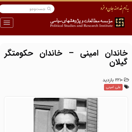
منو
خاندان امینی – خاندان حکومتگر
گیلان
2210 بازدید
علی امینی