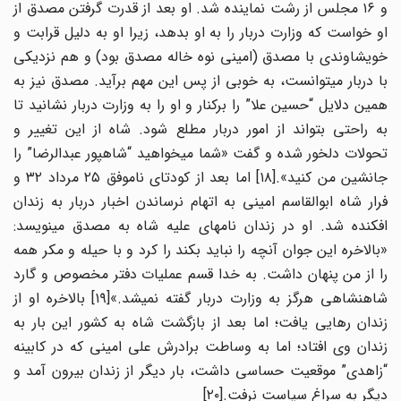
و ۱۶ مجلس از رشت نماینده شد. او بعد از قدرت گرفتن مصدق از
او خواست که وزارت دربار را به او بدهد، زیرا او به دلیل قرابت و
خویشاوندی با مصدق (امینی نوه خاله مصدق بود) و هم نزدیکی
با دربار می­توانست، به خوبی از پس این مهم برآید. مصدق نیز به
همین دلایل “حسین علا” را برکنار و او را به وزارت دربار نشانید تا
به راحتی بتواند از امور دربار مطلع شود. شاه از این تغییر و
تحولات دلخور شده و گفت «شما می­خواهید “شاهپور عبدالرضا” را
جانشین من کنید».[۱۸] اما بعد از کودتای ناموفق ۲۵ مرداد ۳۲ و
فرار شاه ابوالقاسم امینی به اتهام نرساندن اخبار دربار به زندان
افکنده شد. او در زندان نامه­ای علیه شاه به مصدق می­نویسد:
«بالاخره این جوان آن­چه را نباید بکند را کرد و با حیله و مکر همه
را از من پنهان داشت. به خدا قسم عملیات دفتر مخصوص و گارد
شاهنشاهی هرگز به وزارت دربار گفته نمی­شد.»[۱۹] بالاخره او از
زندان رهایی یافت؛ اما بعد از بازگشت شاه به کشور این بار به
زندان وی افتاد؛ اما به وساطت برادرش علی امینی که در کابینه
“زاهدی” موقعیت حساسی داشت، بار دیگر از زندان بیرون آمد و
دیگر به سراغ سیاست نرفت.[۲۰]