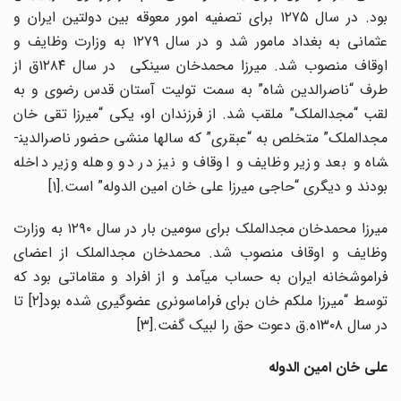
بود. در سال ۱۲۷۵ برای تصفیه امور معوقه بین دولتین ایران و
عثمانی به بغداد مامور شد و در سال ۱۲۷۹ به وزارت وظایف و
اوقاف منصوب شد. میرزا محمدخان سینکی در سال ۱۲۸۴ق از
طرف “ناصرالدین­ شاه” به سمت تولیت آستان قدس رضوی و به
لقب “مجدالملک” ملقب شد. از فرزندان او، یکی “میرزا تقی ­خان
مجدالملک” متخلص به “عبقری” که سال­ها منشی ­حضور ناصرالدین­
شاه و بعد وزیر وظایف و اوقاف و نیز در دو وهله وزیر داخله
بودند و دیگری “حاجی ­میرزا علی خان امین ­الدوله” است.[۱]
میرزا محمدخان مجدالملک برای سومین بار در سال ۱۲۹۰ به وزارت
وظایف و اوقاف منصوب شد. محمدخان مجدالملک از اعضای
فراموشخانه ایران به حساب می­آمد و از افراد و مقاماتی بود که
توسط “میرزا ملکم ­خان برای فراماسونری عضوگیری شده بود[۲] تا
در سال ۱۳۰۸ه.ق دعوت حق را لبیک گفت.[۳]
علی خان امین ­الدوله