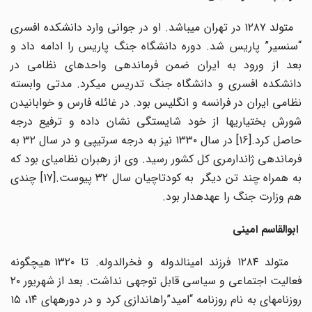
متولد ۱۲۸۷ در تهران می­باشد. او در جوانی وارد دانشکده افسری
“سن­سیر” پاریس شد. دوره دانشگاه جنگ پاریس را ادامه داد و
بعد از ورود به ایران ضمن فرماندهی واحدهای نظامی در
دانشکده افسری و دانشگاه جنگ تدریس می­کرد. مدتی وابسته
نظامی ایران در فرانسه و انگلیس بود. در غائله فارس و خوابانیدن
شورش بختیاری­ها از خود شایستگی نشان داده و ترفیع درجه
حاصل کرد.[۱۶] در سال ۱۳۳۰ نیز به درجه سرتیپی و در سال ۳۲ به
فرماندهی ژاندارمری کل کشور رسید. وی از رهبران نظامی­ای بود که
به همراه چند تن دیگر به کودتاچیان سال ۳۲ پیوست.[۱۷] چندی
هم وزارت جنگ را عهده­دار بود.
ابوالقاسم امینی
متولد ۱۲۸۴ فرزند امین­الدوله و فخرالدوله. تا ۱۳۲۰ هیچ­گونه
فعالیت اجتماعی و سیاسی قابل توجهی نداشت. بعد از شهریور ۲۰
روزنامه­ای به نام روزنامه “امید”راه­اندازی کرد و در دوره­های ۱۴، ۱۵