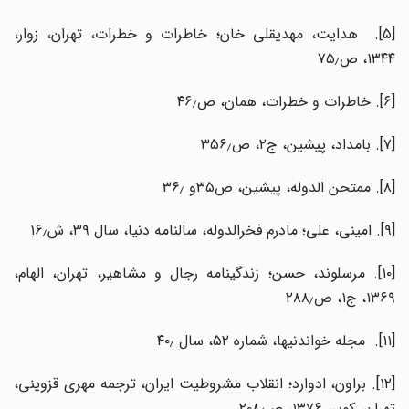
[۵]. هدایت، مهدیقلی خان؛ خاطرات و خطرات، تهران، زوار،
۱۳۴۴، ص۷۵٫
[۶]. خاطرات و خطرات، همان، ص۴۶٫
[۷]. بامداد، پیشین، ج۲، ص۳۵۶٫
[۸]. ممتحن الدوله، پیشین، ص۳۵و ۳۶٫
[۹]. امینی، علی؛ مادرم فخرالدوله، سالنامه دنیا، سال ۳۹، ش۱۶٫
[۱۰]. مرسلوند، حسن؛ زندگینامه رجال و مشاهیر، تهران، الهام،
۱۳۶۹، ج۱، ص۲۸۸٫
[۱۱]. مجله خواندنیها، شماره ۵۲، سال ۴۰٫
[۱۲]. براون، ادوارد؛ انقلاب مشروطیت ایران، ترجمه مهری قزوینی،
تهران، کویر، ۱۳۷۶، ص۲۰۸٫