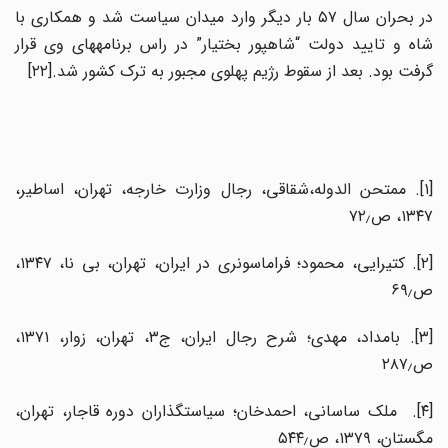
در بحران سال ۵۷ بار دیگر وارد میدان سیاست شد و هم­کاری با
شاه و تایید دولت “شاهپور بختیار” در راس برنامه­های وی قرار
گرفت بود. بعد از سقوط رژیم پهلوی مجبور به ترک کشور شد.[۲۲]
[۱]. ممتحن الدوله،شقاقی، رجال وزارت خارجه، تهران، اساطیر،
۱۳۴۷، ص۷۲٫
[۲]. کتیرایی، محمود؛ فراماسونری در ایران، تهران، بی نا، ۱۳۴۷،
ص۶۹٫
[۳]. بامداد، مهدی؛ شرح رجال ایران، ج۳، تهران، زوار، ۱۳۷۱،
ص۲۸۷٫
[۴]. ملک ساسانی، احمدخان؛ سیاستگذاران دوره قاجار، تهران،
مگستان، ۱۳۷۹، ص۵۴۴٫