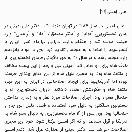
علی امینی
[۲۱]
علی امینی در سال ۱۲۸۴ در تهران متولد شد. دکتر علی امینی در
زمان نخست­وزیری “قوام” و “دکتر مصدق”، “علا” و “زاهدی” وارد
هیئت دولت شد و هنگام وزارت دارایی قرارداد نفتی ایران با
کنسرسیوم را امضا و به مجلس تقدیم کرد. وی در دوره پانزدهم
وارد مجلس شد و در سال ۴۰ به طور ناگهانی فرمان نخست­وزیری از
طرف شاه برای او صادر شد. امینی قبل و بعد از این پست مخالف
و منتقد شاه بود. به همین دلیل شاه از این اتفاق چندان خرسند
نبود؛ اما آمریکایی­ها برای ایجاد اصلاحاتی در ایران به این مهره
منتقد شاه و حکومتش اعتماد داشتند. دوران نخست­وزیری او با
جنجال همراه بود. اجرای اصلاحات مورد نظر و به زندان انداختن
مسئولین مملکتی به دلیل سوء استفاده و فساد دلیل این جار و
جنجال­ها بود. وی پس از ۱۴ ماه نخست­وزیری به دنبال سفر شاه به
آمریکا و قول مساعد او که اگر امینی برکنار شود، خود وی مجری
اصلاحات خواهد شد، دکتر امینی از صدارت عزل شد. دکتر امینی