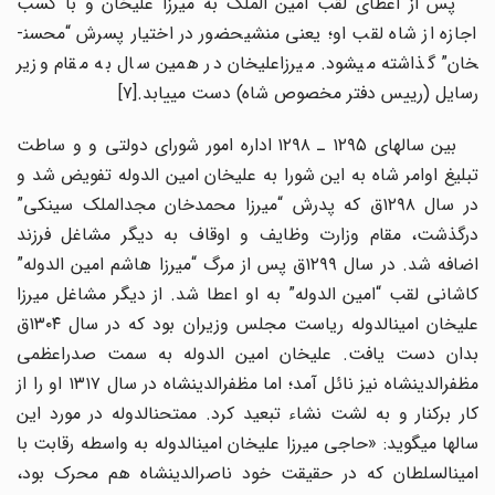
پس از اعطای لقب امین­ الملک به میرزا علیخان و با کسب
اجازه از شاه لقب او؛ یعنی منشی­حضور در اختیار پسرش “محسن­
خان” گذاشته می­شود. میرزا­علیخان در همین سال به مقام وزیر
رسایل (رییس دفتر مخصوص شاه) دست می­یابد.[۷]
بین سال­های ۱۲۹۵ ـ ۱۲۹۸ اداره امور شورای دولتی و و ساطت
تبلیغ اوامر شاه به این شورا به علیخان امین ­الدوله تفویض شد و
در سال ۱۲۹۸ق که پدرش “میرزا محمدخان مجدالملک سینکی”
درگذشت، مقام وزارت وظایف و اوقاف به دیگر مشاغل فرزند
اضافه شد. در سال ۱۲۹۹ق پس از مرگ “میرزا هاشم امین­ الدوله”
کاشانی لقب “امین­ الدوله” به او اعطا شد. از دیگر مشاغل میرزا
علیخان امین­الدوله ریاست مجلس وزیران بود که در سال ۱۳۰۴ق
بدان دست یافت. علیخان امین الدوله به سمت صدراعظمی
مظفرالدین­شاه نیز نائل آمد؛ اما مظفرالدین­شاه در سال ۱۳۱۷ او را از
کار برکنار و به لشت نشاء تبعید کرد. ممتحن­الدوله در مورد این
سال­ها می­گوید: «حاجی میرزا علیخان امین­الدوله به واسطه رقابت با
امین­السلطان که در حقیقت خود ناصرالدین­شاه هم محرک بود،