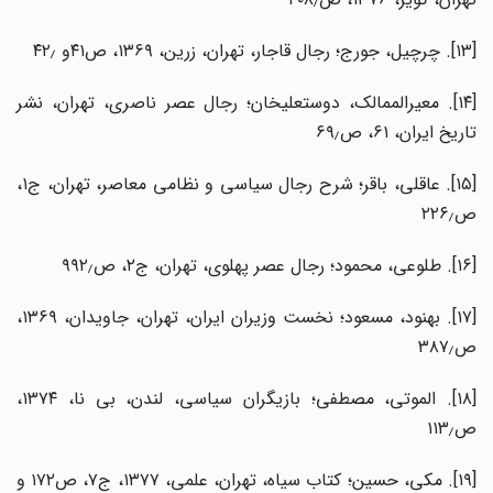
[۱۳]. چرچیل، جورج؛ رجال قاجار، تهران، زرین، ۱۳۶۹، ص۴۱و ۴۲٫
[۱۴]. معیرالممالک، دوستعلیخان؛ رجال عصر ناصری، تهران، نشر
تاریخ ایران، ۶۱، ص۶۹٫
[۱۵]. عاقلی، باقر؛ شرح رجال سیاسی و نظامی معاصر، تهران، ج۱،
ص۲۲۶٫
[۱۶]. طلوعی، محمود؛ رجال عصر پهلوی، تهران، ج۲، ص۹۹۲٫
[۱۷]. بهنود، مسعود؛ نخست وزیران ایران، تهران، جاویدان، ۱۳۶۹،
ص۳۸۷٫
[۱۸]. الموتی، مصطفی؛ بازیگران سیاسی، لندن، بی نا، ۱۳۷۴،
ص۱۱۳٫
[۱۹]. مکی، حسین؛ کتاب سیاه، تهران، علمی، ۱۳۷۷، ج۷، ص۱۷۲ و