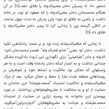
دستور داد تا پسرش دختر مشیرالدوله را طلاق دهد.[۱۰] در آن
هنگام محسن­خان دختر مشیرالدوله را که معقود او بود، در خانه
داشت و راضی به طلاق او نبود؛ ولی پدرش به مدت چهل ساعت
در اتاقی گرسنه وی را زندانی کرد تا پسر، دختر مشیرالدوله را
طلاق داد.[۱۱]
تا زمانی که مظفرالدین­شاه زنده بود و بر مسند پادشاهی تکیه
داشت، دختر او؛ یعنی “خانم فخرالدوله” همسر محسن­خان امین­
الدوله و مادر “علی­امینی” برای نگهداری این ثروت بادآورده مشکل
چندانی نداشت و به اعتبار اینکه دختر پادشاه وقت است و به هر
وسیله­ای که ممکن بود مالکیت و تسلط خود و شوهرش بر
روستاهای منطقه لشت نشا را حفظ و اعمال می­کرد. بعد از مرگ
مظفرالدین­شاه و حاکمیت استبداد “محمدعلی­شاه” این خاندان به
حمایت از او و به مخالفت با مشروطه­خواهان پرداختند. در مورد
پیوستن این خانواده به روسیه تزاری در حمایت از استبداد
محمدعلی­شاه و خیانت به مشروطه­طلبان “ادوارد­براون”می­گوید: