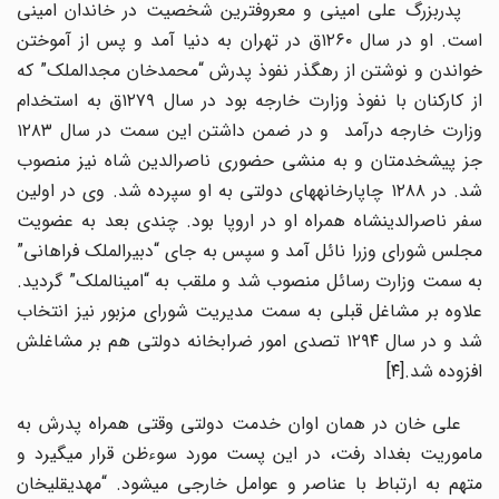
پدربزرگ علی امینی و معروف­ترین شخصیت در خاندان امینی
است. او در سال ۱۲۶۰ق در تهران به دنیا آمد و پس از آموختن
خواندن و نوشتن از رهگذر نفوذ پدرش “محمدخان مجدالملک” که
از کارکنان با نفوذ وزارت خارجه بود در سال ۱۲۷۹ق به استخدام
وزارت خارجه درآمد و در ضمن داشتن این سمت در سال ۱۲۸۳
جز پیش­خدمتان و به منشی ­حضوری ناصرالدین ­شاه نیز منصوب
د. در ۱۲۸۸ چاپارخانه
های دولتی به او سپرده شد. وی در اولین
سفر ناصرالدین­شاه همراه او در اروپا بود. چندی بعد به عضویت
مجلس شورای وزرا نائل آمد و سپس به جای “دبیرالملک فراهانی”
به سمت وزارت رسائل منصوب شد و ملقب به “امین­الملک” گردید.
علاوه بر مشاغل قبلی به سمت مدیریت شورای مزبور نیز انتخاب
شد و در سال ۱۲۹۴ تصدی امور ضرابخانه دولتی هم بر مشاغلش
افزوده شد.[۴]
علی خان در همان اوان خدمت دولتی وقتی همراه پدرش به
ماموریت بغداد رفت، در این پست مورد سوءظن قرار می­گیرد و
متهم به ارتباط با عناصر و عوامل خارجی می­شود. “مهدیقلی­خان