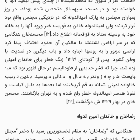
«هشت نفر از ملیون که محمدعلی­شاه از چندی پیش تبعید آن­ها را
خواسته بود و در مسجد سپهسالار متحصن شده بودند، در روز
بمباران مجلس به پارک امین­الدوله که در نزدیکی مجلس واقع بود
فرار کردند؛ ولی امین­الدوله خائن به فوریت خبر ورود آن­ها را به خانه
خود به وسیله ستاد به قزاقخانه اطلاع داد.[۱۲] محسن­خان هنگامی
که بر سر اراضی لشت­نشا با مالکین آن حدود اختلاف پیدا کرد
اراضی مزبور را به روس­ها اجاره داد و باب دیگری در ضدیت با
وطن گشود. پس از “کودتای ۱۲۹۹” زنگ خطر برای خاندان امینی
زده شد، چرا که قشر جدیدی از فئودالیسم در حال ظهور بود که می­
بایست هر چه زودتر به مال و منالی می­رسید. بدین ترتیب
خانواده امینی شبانه به قم گریختند؛ اما بعدها به دلیل کیاست و
نفوذ همسر امین­الدوله خطر رفع شده و به تهران بازگشتند. محسن
خان در بهار ۱۳۲۹ ش درگذشت.[۱۳]
رضاخان و خاندان امین­ الدوله
هنگامی که “رضاخان” به مقام نخست­وزیری رسید با دختر “مجلل
الدوله” شاهزاده قجری ازدواج کرد، همسر جدید رضاخان