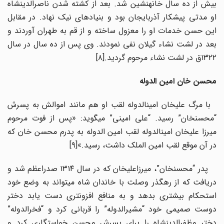
بیش از ده سال خانه­نشین شد. بعد از کشته شدن ناصرالدین­شاه
او مدتی پیشکار آذربایجان بود و بنیادهای نیک نهاد. در مقابل
این حسن خدمات او را معزول ساخته و از قم به طهران آوردند و
بعد در لشت نشاء گیلان نفی نمودند. وی پس از ده سال در سال
۱۳۲۲ق در لشت نشاء مرحوم گردید.[۸]
محسن ­­خان امین ­الدوله
با مرگ علیخان امین­الدوله لقب او هم مانند اموالش به پسرش
“محسن­خان” رسید. “علی امینی” می­گوید: «پس از فوت مرحوم
میرزا علیخان امین­الدوله لقب امین الدوله به پدرم محسن خان که
در آن موقع لقب امین الملک داشت، رسید.»[۹]
پدر “محسن­خان”، میرزا­علیخان که در سال ۱۳۱۴ صدراعظم شد و
دریافت که از رهگذر وصلت با خاندان شاه می­تواند به وضع خود
استحکام بیشتری بدهد و به منافع افزون­تری دست یابد دختر
دوست صمیمی خود “مشیرالدوله” را قربانی کرد و “فخرالدوله”
دختر مظفرالدین­شاه را برای پسرش محسن خواستگاری کرد و