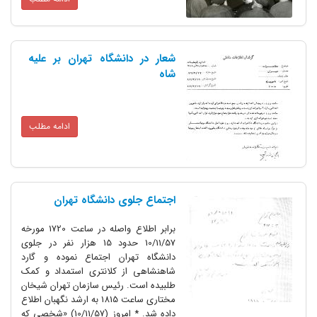
شعار در دانشگاه تهران بر علیه
شاه
ادامه مطلب
اجتماع جلوى دانشگاه تهران
برابر اطلاع واصله در ساعت 1720 مورخه
10/11/57 حدود 15 هزار نفر در جلوى
دانشگاه تهران اجتماع نموده و گارد
شاهنشاهى از کلانترى استمداد و کمک
طلبیده است. رئیس سازمان تهران شیخان
مختارى ساعت 1815 به ارشد نگهبان اطلاع
داده شد. * امروز (10/11/57) «شخصى که