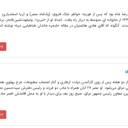
 شاه بود که پس از فوزیه؛ خواهر ملک فاروق؛ (پادشاه مصر) و ثریا اسفندیاری- ک
نازایی از محمدرضا جدا شد- در سال ۱۳۳۸ از خانواده ای متوسط به دربار راه یافت. اجداد او از «تبریز»، ولیعهدنشین قاجار
ند. آنگونه که آقای هادی هاشمیان در مقاله «شجره خاندان طباطبایی دیبا» نوشته ا
اد
ی
 روزهای آبان‌ماه 57 و کمتر از دو هفته پس از روی کارآمدن دولت ازهاری و آغاز اعتصاب مطبوعات، فرح پهلوی 
غدیر برای یک سفر دو روزه زیارتی راهی عراق می‌شود. او عصر 27 آبان همراه با مادر، دو فرزند و رئیس دفترش سی
، معاون رئیس جمهور عراق، صبح روز بعد برای دیدار با او به محل اقامتش -قصر جادر
اد