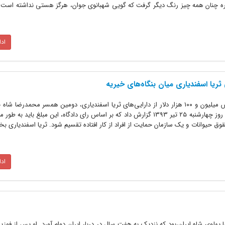
باره چنان همه چیز رنگ دیگر گرفت که گویی شهبانوی جوان، هرگز هستی نداشته است!‌‌
اد
ثریا اسفندیاری میان بنگاه‌های خیریه
یک دادگاه آلمانی حکم به پرداخت شش میلیون و ۱۰۰ هزار دلار از دارایی‌های ثریا اسفندیاری، دومین همسر محمدرضا
خیریه در فرانسه داد. خبرگزاری فرانسه روز چهارشنبه ۲۵ تیر 1393 گزارش داد که بر اساس رای دادگاه، این مبلغ با
حیوانات و یک سازمان حمایت از افراد از کار افتاده تقسیم شود. ثریا اسفندیاری بخت
اد
هلوی شاه ایران،‌بود که نزدیک به هفت سال در دربار ایران دوام آورد. او پس از فوزی