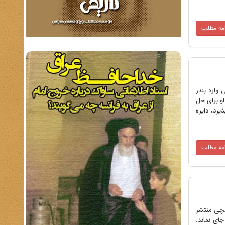
امه مطلب
ی وارد بندر
او برای حل
یرد، دایره
امه مطلب
الچی منتشر
ای نماند.