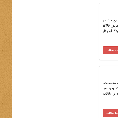
عیین کرد. در
رابطه با چند و چون این تصمیم با علی‌اکبر رنجبر کرمانی مورخ و پژوهشگر تاریخ معاصر ایران به گفتگو نشسته‌ایم. - در شهریور 1346
؟ این کار
امه مطلب
از اعتصاب مطبوعات،
بان همراه با مادر، دو فرزند و رئیس
 و ملاقات
امه مطلب