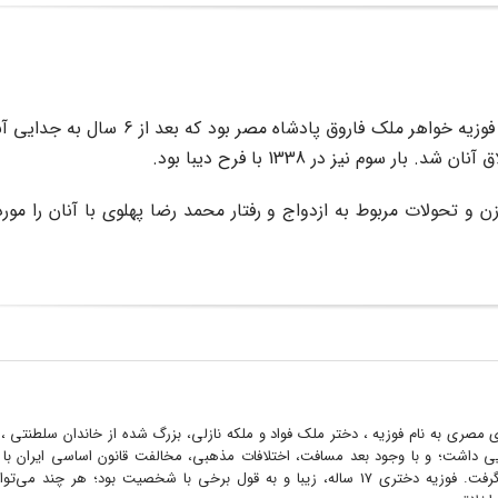
محمد رضا پهلوی سه بار ازدواج کرد. بار اول در اسفند 1317 با فوزیه خواهر ملک فارو
و تحولات مربوط به ازدواج و رفتار محمد رضا پهلوی با آنان را مورد
ی مصری به نام فوزیه ، دختر ملک فواد و ملکه نازلی، بزرگ شده از خاندان سلطنتی ،
ی داشت؛ و با وجود بعد مسافت، اختلافات مذهبی، مخالفت قانون اساسی ایران با م
ایرانی، .... مورد توجه رضا شاه قرار گرفت. فوزیه دختری 17 ساله، زیبا و به قول برخی با شخصیت بود؛ هر چ