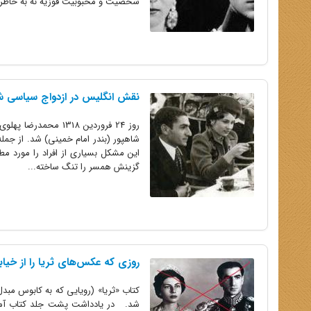
شخصیت و محبوبیت فوزیه نه به خاطر ا
نقش انگلیس در ازدواج سیاسی شا
روز 24 فروردین 318
شاهپور (بندر امام خمینی) شد. از جمل
این مشکل بسیاری از افراد را مورد مطال
گزینش همسر را تنگ ساخته...
روزی که عکس‌های ثریا را از خیابا
کتاب «ثریا» (رویایی که به کابوس مبد
شد. در یادداشت پشت جلد کتاب آمده 