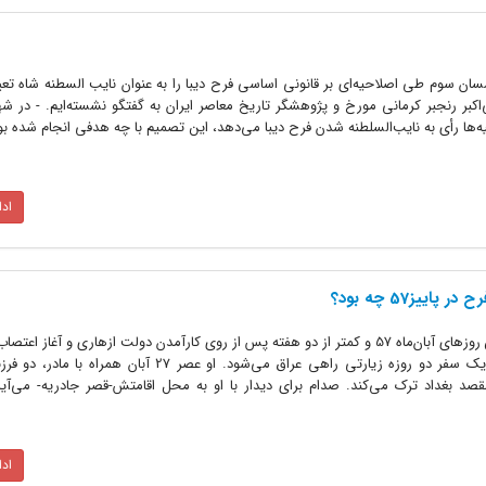
یور 1346 مجلس موسسان سوم طی اصلاحیه‌ای بر قانونی اساسی فرح دیبا را به عنوان نایب السطنه شاه ت
أی به نایب‌السلطنه شدن فرح دیبا می‌دهد، این تصمیم با چه هدفی انجام شده بود
اد
ییز57 چه بود؟
تاریخ اتفاق: 28 / 08 / 1357 در آخرین روزهای آبان‌ماه 57 و کمتر از دو هفته پس از روی کارآمدن دولت ازهاری و آغ
فرح پهلوی همزمان با عید غدیر برای یک سفر دو روزه زیارتی راهی عراق می‌شود. او عصر 27 آ
د بغداد ترک می‌کند. صدام برای دیدار با او به محل اقامتش-قصر جادریه- می‌آید
اد