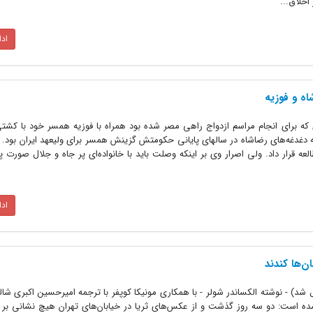
خلاق...
اد
ه و فوزیه
1 محمدرضا پهلوی که برای انجام مراسم ازدواج راهی مصر شده بود همراه با فوزیه همسر خود با کشت
ه دغدغه‌های رضاشاه در سالهای پایانی حکومتش گزینش همسر برای ولیعهد ایران بود. 
عه قرار داد. ولی اصرار وی بر اینکه وصلت باید با خانواده‌ای پر جاه و جلال صورت پذ
اد
ن‌ها کندند
ل شد) - نوشته الکساندر شولر - با همکاری مونیکا کوپفر با ترجمه امیرحسین اکبری ش
است: دو سه روز گذشت و از عکس‌های ثریا در خیابان‌های تهران هیچ نشانی بر ج