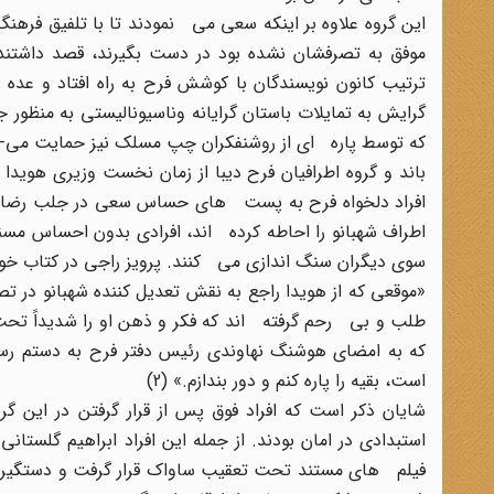
این گروه علاوه بر اینکه سعی می نمودند تا با تلفیق فرهنگ
موفق به تصرفشان نشده بود در دست بگیرند، قصد داشتند ت
ترتیب کانون نویسندگان با کوشش فرح به راه افتاد و عده زی
گرایش به تمایلات باستان گرایانه وناسیونالیستی به منظو
که توسط پاره ای از روشنفکران چپ مسلک نیز حمایت می-
باند و گروه اطرافیان فرح دیبا از زمان نخست وزیری هویدا 
افراد دلخواه فرح به پست های حساس سعی در جلب رضایت 
اطراف شهبانو را احاطه کرده اند، افرادی بدون احساس مسئو
سوی دیگران سنگ اندازی می کنند. پرویز راجی در کتاب خود
«موقعی که از هویدا راجع به نقش تعدیل کننده شهبانو در تص
طلب و بی رحم گرفته اند که فکر و ذهن او را شدیداً تحت 
که به امضای هوشنگ نهاوندی رئیس دفتر فرح به دستم رسید
است، بقیه را پاره کنم و دور بندازم.» (2)
شایان ذکر است که افراد فوق پس از قرار گرفتن در این گر
استبدادی در امان بودند. از جمله این افراد ابراهیم گلست
فیلم های مستند تحت تعقیب ساواک قرار گرفت و دستگیر شد