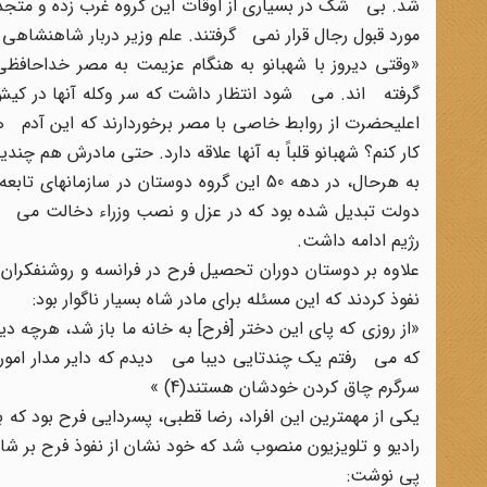
شد. بی شک در بسیاری از اوقات این گروه غرب زده و متج
مورد قبول رجال قرار نمی گرفتند. علم وزیر دربار شاهنشاهی
«وقتی دیروز با شهبانو به هنگام عزیمت به مصر خداحاف
گرفته اند. می شود انتظار داشت که سر وکله آنها در کیش، 
اعلیحضرت از روابط خاصی با مصر برخوردارند که این آدم ها
کار کنم؟ شهبانو قلباً به آنها علاقه دارد. حتی مادرش هم چندین
به هرحال، در دهه 50 این گروه دوستان در 
دولت تبدیل شده بود که در عزل و نصب وزراء دخالت می کر
رژیم ادامه داشت.
علاوه بر دوستان دوران تحصیل فرح در فرانسه و روشنفکران ت
نفوذ کردند که این مسئله برای مادر شاه بسیار ناگوار بود:
«از روزی که پای این دختر [فرح] به خانه ما باز شد، هرچه دی
که می رفتم یک چندتایی دیبا می دیدم که دایر مدار امور د
سرگرم چاق کردن خودشان هستند(4) »
رادیو و تلویزیون منصوب شد که خود نشان از نفوذ فرح بر شا
پی نوشت: