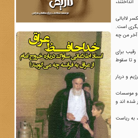
انداختند،
ر لاابالی
دیگری است.
 آخر من چه
ت رقیب برای
و تا سقوط
یم و دربار
ت و موسسات
 شده اند و
یکی از مهمترین این افراد، رضا قطبی، پسردایی فرح بود که بعد از تاسیس نخستین فرستنده تلویزیون دولتی در ایران در سال 1346، به ریاست