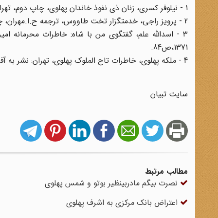
1 - نیلوفر کسری، زنان ذی نفوذ خاندان پهلوی، چاپ دوم، تهران: نشر نامک، 1380، ص165.
2 - پرویز راجی، خدمتگزار تخت طاووس، ترجمه ح.ا.مهران، چاپ نهم، تهران: اطلاعات، 1373، ص85.
3 - اسدالله علم، گفتگوی من با شاه: خاطرات محرمانه امی
1371،ص84.
4 - ملکه پهلوی، خاطرات تاج الملوک پهلوی، تهران: نشر به آفرین، 1374، ص457.
سایت تبیان
مطالب مرتبط
نصرت بیگم مادربینظیر بوتو و شمس پهلوی
اعتراض بانک مرکزی به اشرف پهلوی