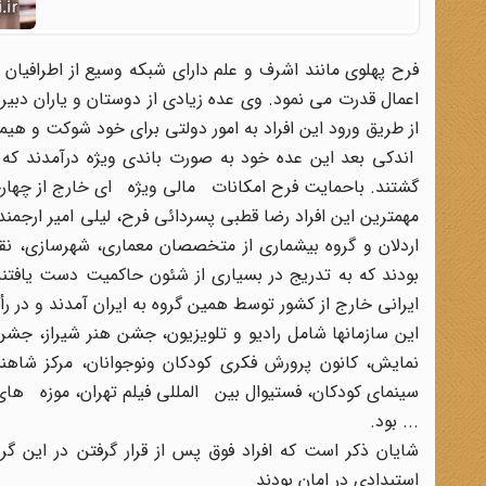
فرح پهلوی مانند اشرف و علم دارای شبکه وسیع از اطرافیان 
اعمال قدرت می نمود. وی عده زیادی از دوستان و یاران دبیر
از طریق ورود این افراد به امور دولتی برای خود شوکت و هیمنه
اندکی بعد این عده خود به صورت باندی ویژه درآمدند که 
گشتند. باحمایت فرح امکانات مالی ویژه ای خارج از چهار
مهمترین این افراد رضا قطبی پسردائی فرح، لیلی امیر ارجمند
اردلان و گروه بیشماری از متخصصان معماری، شهرسازی، نق
بودند که به تدریج در بسیاری از شئون حاکمیت دست یافتن
ایرانی خارج از کشور توسط همین گروه به ایران آمدند و در رأس س
این سازمانها شامل رادیو و تلویزیون، جشن هنر شیراز، جش
نمایش، کانون پرورش فکری کودکان ونوجوانان، مرکز شاهنش
سینمای کودکان، فستیوال بین المللی فیلم تهران، موزه های ت
... بود.
شایان ذکر است که افراد فوق پس از قرار گرفتن در این گر
استبدادی در امان بودند