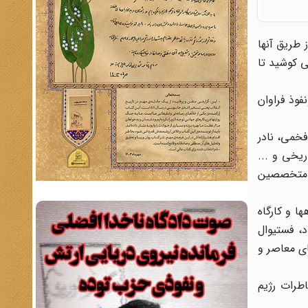
 طریق آنها
ی کوشید تا
وذ فراوان
فخمی، نادر
یخی و ...
ز متخصصین
 و کارگاه
، فستیوال
ای معاصر و
طرات رژیم