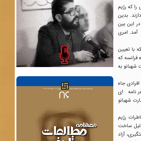
را که رژیم
زند. بدین
در این بین
 آمد. امری
ه با تعیین
فرانسه که
 شهبانو به
افرادی جاه
ر نامه ای
رت شهبانو
طرات رژیم
 دلیل ساخت
یری، آزاد