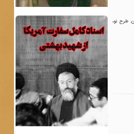
ن: طرح نو،