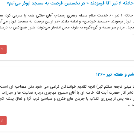
جد ابوذر می‌آیم»
حجت‌الاسلام رضا مطلبی گفت: بعد از حادثه 6 تیر 60 خدمت مقام معظم رهبری رسیدم؛ آقای جنتی همه را معرفی ک
 ابوذر فرمودند «مسجد خودمان» و ادامه دادند «در اولین فرصت به مسجد ابوذر می‌آ
چد. مردم سراسیمه و گروه‌گروه به طرف محل انفجار می‌دوند؛ هنوز هیچ‌کس به درستی
.
اد
و هفتم تیر 1360
 عینی فاجعه هفتم تیر) آنچه تقدیم خوانندگان گرامی می شود متن مصاحبه ای است 
 و نشر آثار حضرت آیت الله خامنه ای با آقای مسیح مهاجری درباره فعالیت ها و مبارزات ر
ن دهه پس از پیروزی انقلاب با جریان های فکری و سیاسی غرب گرا و نفاق پیشه انجا
...
اد