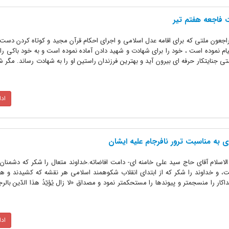
ت فاجعه هفتم تیر
الیه راجعون ملتى که براى اقامه عدل اسلامى و اجراى احکام قرآن مجید و کوتاه کردن دست 
قیام نموده است ، خود را براى شهادت و شهید دادن آماده نموده است و به خود باکى ر
 جنایتکار حرفه اى بیرون آید و بهترین فرزندان راستین او را به شهادت رساند. مگر 
اد
ى به مناسبت ترور نافرجام علیه ایشان‏
الاسلام آقاى حاج سید على خامنه‏ اى- دامت افاضاته.خداوند متعال را شکر که دشمنان ا
، و خداوند را شکر که از ابتداى انقلاب شکوهمند اسلامى هر نقشه که کشیدند و هر
ر را منسجم‏تر و پیوندها را مستحکم‏تر نمود و مصداق «لا زال یُؤیّدُ هذا الدّین بالر
اد