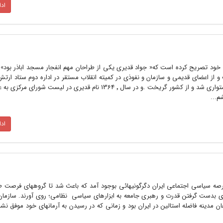
اد
خود تصریح کرده است که« جواد قدیری یکی از طراحان مهم انفجار مسجد اباذر بود». 
 اعضای قدیمی و سازمان و نفوذی در کمیته انقلاب مستقر در اداره دوم ستاد ارتش ب
سوءقصد نافرجام به آیت الله خامنه ای متواری شد و از کشور گریخت .و در سال ٬ 1364 نام قدیری در لیس
م...
اد
 عرصه سیاسی اجتماعی ایران دگرگونیهائی بوجود آمد که باعث شد تا گروههای فرصت 
برای بدست گرفتن قدرت و رهبری جامعه به ابزارهای سیاسی نظامی؛ روی آورند. سازما
ان مدینه فاضله استالین در ایران بود و زمانی که در رسیدن به آرمانهای خود موفق ن