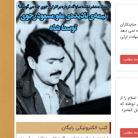
جنایتکاران
اه نمى دهد
شهادت ارثى
امه مطلب
سلام را از
 توطئه که
جل الفاجر»
کتب الکترونیکی رایگان
امه مطلب