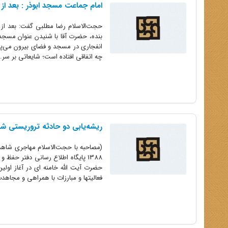
امام جماعت مسجد ابوذر : بعد از حادثه 6 تیر آقا فرمودند « در نخستین فرصت به مس
بنده، حضرت آقا با شنیدن عنوان مسجد
انفجاری در مسجد و فضای بیرون می‌پی
چه اتفاقی افتاده است؛‌ شایعاتی بر سر..
ریشه‌یابی دو حادثه تروریستی ششم 
(مصاحبه با حجت‌الاسلام مهاجری شاهد
1388 پایگاه اطلاع رسانی دفتر حفظ
حضرت آیت الله خامنه ای در آغاز اولی
فعالیتها و مبارزات با همراهی و مجاهدت