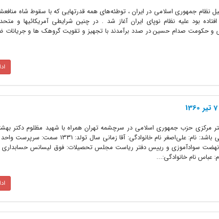
نظام جمهوری اسلامی در ایران ، توطئه‌های همه قدرتهایی که با سقوط شاه منافعشان
تاده بود علیه نظام نوپای ایران آغاز شد . در چنین شرایطی آمریکائیها و متحد
تی و حکومت صدام حسین در صدد برآمدند با تجهیز و تقویت گروهک ها و جریانات ضد
اد
1360 به شهادت رسیدند، بدین شرح می باشد: نام: علی‌اصغر نام خانوادگی: آقا زمانی سا
و نهضت سوادآموزی و رییس دفتر ریاست مجلس تحصیلات: فوق لیسانس حسابداری ا
 عباس نام خانوادگی:...
اد