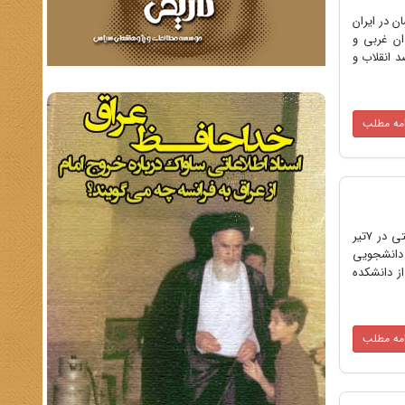
 در ایران
ان غربی و
 انقلاب و
امه مطلب
اسامی شهدایی که در فاجعه انفجار دفتر مرکزی حزب جمهوری اسلامی در سرچشمه تهران همراه با شهید مظلوم دکتر بهشتی در 7تیر
ل تولد: 1331 سمت: سرپرست واحد دانشجویی
ز دانشکده
امه مطلب