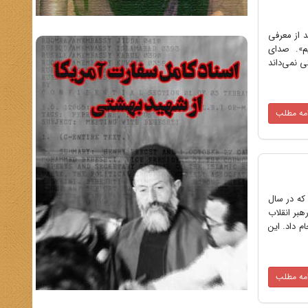
رد؛ بعد از معرفی
یم». صدای
 نمی‌داند
امه مطلب
که در سال
هبر انقلاب
م داد. این
امه مطلب