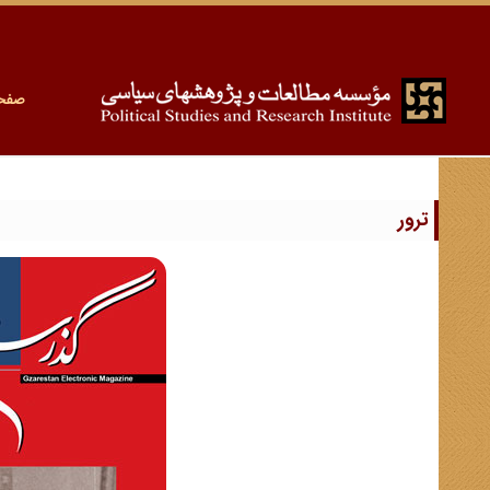
صفح
ترور