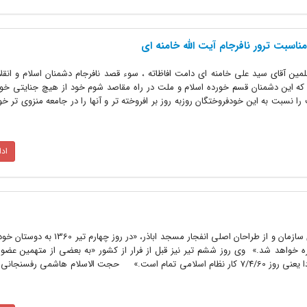
ناسبت ترور نافرجام آیت الله خامنه اى
مین آقاى سید على خامنه اى دامت افاظاته ، سوء قصد نافرجام دشمنان اسلام و انقل
اد که این دشمنان قسم خورده اسلام و ملت در راه مقاصد شوم خود از هیچ جنایتى خو
ا نسبت به این خودفروختگان روزبه روز بر افروخته تر و آنها را در جامعه منزوى تر 
اد
محمدجواد قدیرى عضو کادر مرکزى سازمان و از طراحان اصلى انفجار مسجد اباذ
ره خواهد شد.» وى روز ششم تیر نیز قبل از فرار از کشور «به بعضى از متهمین عضو 
مجددا دستگیر شده‏اند گفته بود که فردا یعنى روز 7/4/60 کار نظام اسلامى تمام است.» حجت الاسلام هاشمى رف