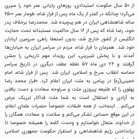
از 50 سال حکومت استبدادی، روزهای پایانی عمر خود را سپری
می‌کرد؛ چنانکه در کمتر از یک ماه پس از فرار شاه، طومار عمر 2500
ساله شاهنشاهی ایران در هم پیچیده شد. محمدرضا برخلاف پدر
خود، رضا شاه که پس از ‪ ۱۶‬سال حاکمیت مستبدانه تحت حمایت
انگلیس از کشور خارج شد، بدون استعفا راهی سرزمین اربابان
خود شد. همزمان با فرار شاه، مردم در سراسر ایران به خیابان‌ها
آمدند و با پخش شیرینی، این رویداد مهم تاریخی را جشن
گرفتند و ‪ ۲۶‬دی ماه ۵۷ ‬نقطه عطف دیگری در تاریخ سراسر
حماسه انقلاب سرخ و اسلامی ایران شد. پس از فرار شاه، امام
خمینی(ره) در پیامی به ملت ایران اعلام کرد: «فرار محمد رضا
پهلوی را که طلیعه پیروزی ملت و سرلوحه سعادت و دست یافتن
به آزادی و استقلال است به شما ملت فداکار تبریک عرض
می‌کنم... اینجانب از همه طبقات، ‌خصوصاً حضرات علمای اعلام،
در این موقع حساس تشکر می‌کنم و سلامت و سعادت همگان را
از خداوند متعال خواستارم و وحدت کلمه را همیشه خصوصا تا
برانداختن رژیم شاهنشاهی و استقرار حکومت جمهوری اسلامی