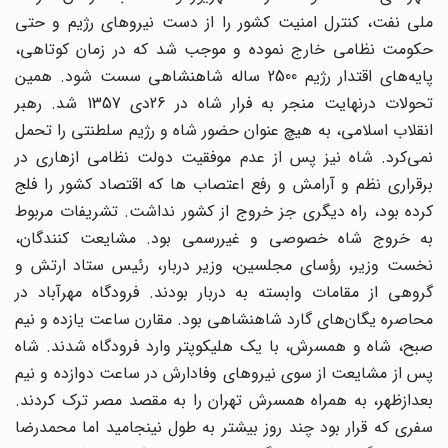
ملی نفت، کنترل امنیت کشور را از دست نیروهای رژیم و حتی
حکومت نظامی خارج نموده و موجب شد که در زمان کوتاهی،
پایه‌های اقتدار رژیم 2500 ساله شاهنشاهی سست شود. همین
تحولات درنهایت منجر به فرار شاه در 26دی 1357 شد. رهبر
انقلاب اسلامی، به هیچ عنوان حضور شاه و رژیم سلطنتی را تحمل
نمی‌کرد. شاه نیز پس از عدم موفقیت دولت نظامی ازهاری در
برقراری نظم و آرامش و رفع اعتصاب ها که اقتصاد کشور را فلج
کرده بود، راه دیگری جز خروج از کشور نداشت. تشریفات مربوط
به خروج شاه خصوصی و غیررسمی بود. مشایعت کنندگان،
نخست وزیر، رؤسای مجلسین، وزیر دربار، رئیس ستاد ارتش و
گروهی از مقامات وابسته به دربار بودند. فرودگاه مهرآباد در
محاصره یگان‌های گارد شاهنشاهی بود. مقارن ساعت یازده و نیم
صبح، شاه و همسرش، با یک هلیکوپتر وارد فرودگاه شدند. شاه
پس از مشایعت از سوی نیروهای وفادارش در ساعت دوازده و نیم
بعدازظهر، به همراه همسرش تهران را به مقصد مصر ترک کردند.
سفری که قرار بود چند روز بیشتر به طول نینجامید اما محمدرضا