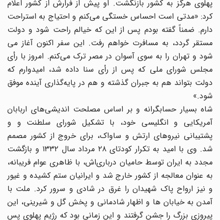
پهلوی هرگز به کشور بازنگشت. او پیش از فرارش از کشور اعلام
کرد: «مدتی است احساس خستگی می‌کنم و احتیاج به استراحت
دارم. ضمناً گفته بودم پس از این که خیالم راحت شود و دولت
مستقر گردد، به مسافرت خواهم رفت. این سفر اکنون آغاز می
شود و تهران را به سوی آسوان در مصر ترک می‌کنم. امروز با رأی
مجلس شورای ملی که پس از رأی سنا داده شد، امیدوارم که
دولت بتواند هم به جبران گذشته و هم در پایه‌گذاری آینده موفق
شود.»
شاه بسیار حسابگرانه و بر اساس مصلحت اندیشی‌های اربابان
آمریکایی و انگلیسی خود، با تشکیل شورای سلطنت و و
پشتیبانی نیروهای ارتش و ساواک، برای خروج از کشور مصمم
شد. وی با امید به تکرار کودتای ۲۸ ‬مرداد سال ۱۳۳۲‬ و بازگشت
مجدد به ایران توسط حامیان درباری‌اش، با ظاهری عوام‌ فریبانه،
به عنوان معالجه از کشور خارج شد و ایرانیان ستم ‌کشیده و غیور
و نیز ارواح پاک شهیدان را غرق در شادی و سرور کرد. ملت با
آمدن به خیابان ها و اظهار شادمانی و پخش گل و شیرینی، این
پیروزی بزرگ را جشن گرفتند و این زمانی بود که رژیم پهلوی پس