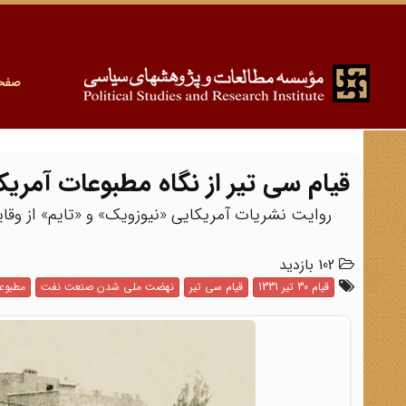
صفح
قیام سی تیر از نگاه مطبوعات آمریک
روایت نشریات آمریکایی «نیوزویک» و «تایم» از وقایع ۳۰ تیر ۱
102 بازدید
قیام 30 تیر 1331
قیام سی تیر
نهضت ملی شدن صنعت نفت
مطبوع