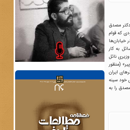
دکتر مصدق
دی که قوام
 خیابان‌ها
ئل به کار
زیری نائل
 و مجلس «روباه پیر» (منظور
ش از ۸۰ سال عمر دارد، از میلیونرهای ایران
ی خود سینه
مصدق را به