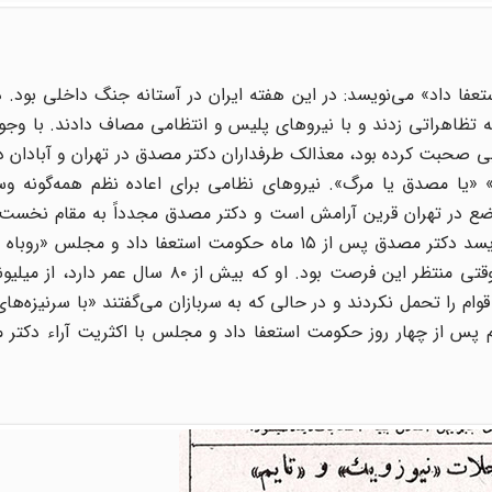
فا داد» می‌نویسد: در این هفته ایران در آستانه جنگ داخلی بود. 
ست به تظاهراتی زدند و با نیروهای پلیس و انتظامی مصاف دادند. با وجو
ابی صحبت کرده بود، معذالک طرفداران دکتر مصدق در تهران و آبادان در
» «یا مصدق یا مرگ». نیروهای نظامی برای اعاده نظم همه‌گونه وسا
ع در تهران قرین آرامش است و دکتر مصدق مجدداً به مقام نخست‌و
آمده. مجله تایم نیز پس از اشاره به وقایع اخیر ایران می‌نویسد دکتر مصدق پس از ۱۵ ماه حکومت استعفا داد
قوام است) را به نخست‌وزیری تعیین کرد. احمد قوام از دیروقتی منتظر این فرصت بود. او که بی
ام را تحمل نکردند و در حالی که به سربازان می‌گفتند «با سرنیزه‌ها
ام پس از چهار روز حکومت استعفا داد و مجلس با اکثریت آراء دکتر 