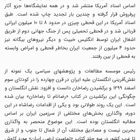
اساس اسناد آمریکا منتشر شد و در همه نمایشگاه‌ها جزو آثار
پرفروش قرار گرفته و چندین بار تجدید چاپ شده است. طبق
اسناد آمریکا در این قحطی چیزی در حدود 8 تا 10 میلیون ایرانی
قربانی شد و در قحطی تحمیلی پس از جنگ جهانی دوم از طریق
اشغال ایران توسط انگلیس خبیث و دیگر نیروهای بیگانه نیز
حدود 4 میلیون از جمعیت ایران بخاطر قحطی و امراض وابسته
به قحطی از بین رفتند.
رئیس موسسه مطالعات و پژوهشهای سیاسی یک نمونه از
نقش‌آفرینی انگلستان علیه ایران در قرن چهارده را در کودتای سوم
اسفند ۱۲۹۹ و برکشیدن رضاخان دانست و افزود: نقش انگلستان و
چگونگی این برکشیدن در کتاب «رضانام تا رضاخان» بیان شده
است. این یک روند طولانی بود و یکی از اقدامات رضاشاه در این
دوره، واگذاری بخش‌های مختلفی از سرزمین ایران بر اساس
مطالبه انگلستان بوده است. این موضوع منحصر به واگذاری
بحرین نیست و مصادیق مختلف آن از شمال تا جنوب و از شرق
تا غرب کشور در سه جلد کتاب «تمامیت ارضی ایران» مورد کاوش