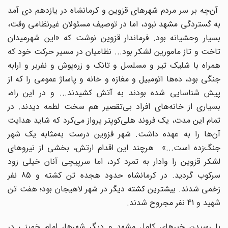
آن‌چه بر سر مردم شهرهای قزوین و کرمانشاه در یازدهم دی آمد
به گستردگی مشهد نبود، اما در توصیف مسئولان غیرنظامی وقت،
بسیار وحشیانه بود. فرماندار قزوین نوشت که «این شهرمیدان
تاخت و تاز مامورین لشکر بود... نظامیان در مسیر حرکت خود که
همراه با شلیک تیر و مسلسل و تانک و زره‌پوش و نفربر و ارابه
جنگی بود، ده‌ها اتومبیل و مغازه و خانه و پاساژ عمومی را که از
پیش شناسایی شده بودند به آتش کشیدند... و در این راه،
بسیاری از خانه‌های افراد بی‌تقصیر هم سخت لطمه دیدند. در
تمام این مدت، یک فروند هلی‌کوپتر پرواز می‌کرد که شاید هدایت
آن‌ها را به عهده داشت. شهر قزوین درست به‌مثابه یک شهر
جنگ‌زده است...» هرچند این اقدام ارتش، بخشی از نیروهای
لشکر قزوین را وادار به تمرد کرد، اما سرپیچی آنان خیلی زود
سرکوب گردید. در کرمانشاه حدود هجده تن کشته و 85 نفر
زخمی شدند. بیشترین کشته دیگر در شهر لاهیجان بود؛ هفت تن
شهید و 41 نفر مجروح شدند.
با رسیدن خبرهای کامل مشهد و دیگر شهرها، امام خمینی در