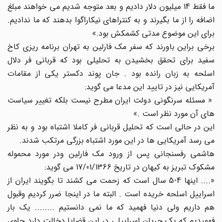
ما فقط 14 میلیون دلار دادیم و بعد متوجه شدیم می خواهند مبلغ
اضافه را از ما بگیرند و به کنتراهای نیکاراگوا بدهند که ما ندادیم.
برای این موضوع مدتی کشمکش بود.»
برخی براین باورند که سفر مک فارلین به تهران برنامه ریزی کاخ
سفید برای تحقق بخشیدن به تحلیلی بود که قربانی فر دلال
اسلحه به زبان رانده بود . جان پوند دکستر یکی از مقامات
آمریکایی نیز در تایید این مدعا می گوید:
« مسئله سرنگونی دولت ایران مطرح نیست بلکه تغییر سیاست
های آن مورد نظر است .»
این در حالی است که تحلیل قربانی فر کاملا اشتباه بود و به نظر
می رسد آمریکایی ها در این مورد اشتباه بزرگی مرتکب شدند.
هاشمی رفسنجانی پس از ورود مک فارلین ودر مورد محموله
مشکوک تبریز به کیهان در تاریخ 17/01/1366 می گوید:
«.... اینها 4-5 سال است که زحمت می کشند تا بگویند ایران از
اسراییل اسلحه خریده است . البته ما در اینجا ضرر کردیم وقبول
هم داریم ولی دنیا فهمید که ما نمی دانستیم ........ یک بار
فهمیدیم که یک جریان اسراییلی در این قضایا دخالت دارد جلوی