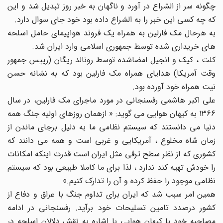
چگونه سر از الشراع در آورد و ناگهان به خبر روز تبدیل شد و این
که چه کسی این خبر را به الشراع داده بود خود جای سوال دارد.
به هرحال مک فارلین به همراه یک فروند هواپیمای حامل اسلحه
های خریداری شده توسط جمهوری اسلامی وارد ایران شد.
کلت ، کیک و انجیل امضاشده توسط رونالد ریگان (رییس جمهور
وقت آمریکا) هدایای همراه مک فارلین بود که به نشانه حسن
نیت همراه خود آورده بود.
علی اکبر هاشمی رفسنجانی در مورد ماجرای مک فارلین، در سال
1366 به کیهان هوایی می گوید: « ازهمان روزهای اولیه جنگ همه
دنیا می دانستند که سیستم نظامی ما به دلیل برجای ماندن از
زمان شاه مخلوع ، آمریکایی و غربی است و همه می دانند که
کشوری که از نظر سطح ترقی مثل ایران است قدرت اینکه امکانات
را خودش تهیه کند ندارد ، لذا برای ما کاملا طبیعی بود که سیستم
نظامی موجود را حفظ کرده و آن را تدارک کنیم.»
همین امر سبب شد که ایران برای تداوم جنگ با عراق و دفاع از
کشور درصدد تامین تسلیحات خود برآید. رفسنجانی در ادامه
مصاحبه خود با کیهان هوایی با اشاره به نقش دلالان اسلحه در