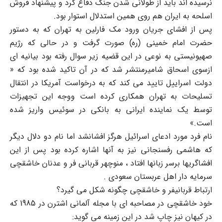
نرسیده اند باید از طولانی شدن جنگ دفاع کرد و پیشنهاد فروش
اسلحه به ایران هم روی همین استدلال استوار بود.
پس از افشای جریان ورود مک فارلین به تهران که به دستور
حضرت امام خمینی (ره) صورت گرفت و در حالی که رژیم
صهیونیستی به نوعی در این قضیه زیر سوال رفته بود بیانیه ای
ازسوی اسحاق شامیرمنتشر شد که در آن تاکید شده بود که «
دولت اسراییل تایید می کند که به درخواست آمریکا در انتقال
تسلیحات به تهران همکاری کرده است ووجه این تجهیزات
توسط یک نماینده ایرانی به بانکی در سوئیس واریز شده
است.»
نام فرد مورد ادعای اسرائیل هرگز افشانشد اما نام دو دلال دیگر
که هاشمی رفسنجانی نیز به آنها اشاره کرده بود پس از این
افشاگریها برسر زبانها افتاد ، منوچهر قربانی فر و عدنان خاشقچی
سرمایه دار اهل عربستان سعودی .
ارتباط قربانیفر و خاشقچی چگونه شکل می گیرد؟
خود خاشقچی در مصاحبه ای با مجله آلمانی اشترن در 1985 که
در کیهان نیز چاپ شد در این زمینه می گوید: