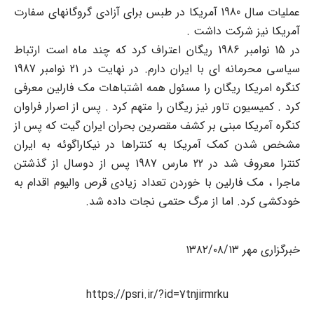
عملیات سال 1980 آمریکا در طبس برای آزادی گروگانهای سفارت
آمریکا نیز شرکت داشت .
در 15 نوامبر 1986 ریگان اعتراف کرد که چند ماه است ارتباط
سیاسی محرمانه ای با ایران دارم. در نهایت در 21 نوامبر 1987
کنگره امریکا ریگان را مسئول همه اشتباهات مک فارلین معرفی
کرد . کمیسیون تاور نیز ریگان را متهم کرد . پس از اصرار فراوان
کنگره آمریکا مبنی بر کشف مقصرین بحران ایران گیت که پس از
مشخص شدن کمک آمریکا به کنتراها در نیکاراگوئه به ایران
کنترا معروف شد در 22 مارس 1987 پس از دوسال از گذشتن
ماجرا ، مک فارلین با خوردن تعداد زیادی قرص والیوم اقدام به
خودکشی کرد. اما از مرگ حتمی نجات داده شد.
خبرگزاری مهر ۱۳۸۲/۰۸/۱۳
https://psri.ir/?id=7tnjirmrku