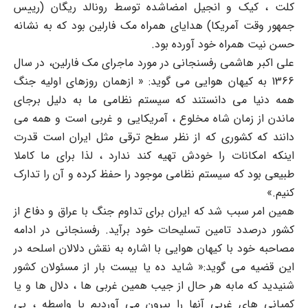
کلت ، کیک و انجیل امضاشده توسط رونالد ریگان (رییس
جمهور وقت آمریکا) هدایای همراه مک فارلین بود که به نشانه
حسن نیت همراه خود آورده بود.
علی اکبر هاشمی رفسنجانی در مورد ماجرای مک فارلین، در سال
1366 به کیهان هوایی می گوید: « ازهمان روزهای اولیه جنگ
همه دنیا می دانستند که سیستم نظامی ما به دلیل برجای
ماندن از زمان شاه مخلوع ، آمریکایی و غربی است و همه می
دانند که کشوری که از نظر سطح ترقی مثل ایران است قدرت
اینکه امکانات را خودش تهیه کند ندارد ، لذا برای ما کاملا
طبیعی بود که سیستم نظامی موجود را حفظ کرده و آن را تدارک
کنیم.»
همین امر سبب شد که ایران برای تداوم جنگ با عراق و دفاع از
کشور درصدد تامین تسلیحات خود برآید. رفسنجانی در ادامه
مصاحبه خود با کیهان هوایی با اشاره به نقش دلالان اسلحه در
این قضیه می گوید:« شاید ده یا بیست بار از مسئولان کشور
شنیدید که مابه هر حال از جیب همین غربی ها ، دلال ها و یا
کمپانی های غربی آنها را بیرون می آوردیم با واسطه ، بی