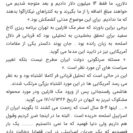
دلاری، ما فقط 14 میلیون دلار دادیم و بعد متوجه شدیم می
خواهند مبلغ اضافه را از ما بگیرند و به کنتراهای نیکاراگوا بدهند
که ما ندادیم. برای این موضوع مدتی کشمکش بود.»
برخی براین باورند که سفر مک فارلین به تهران برنامه ریزی کاخ
سفید برای تحقق بخشیدن به تحلیلی بود که قربانی فر دلال
اسلحه به زبان رانده بود . جان پوند دکستر یکی از مقامات
آمریکایی نیز در تایید این مدعا می گوید:
« مسئله سرنگونی دولت ایران مطرح نیست بلکه تغییر
سیاست های آن مورد نظر است .»
این در حالی است که تحلیل قربانی فر کاملا اشتباه بود و به نظر
می رسد آمریکایی ها در این مورد اشتباه بزرگی مرتکب شدند.
هاشمی رفسنجانی پس از ورود مک فارلین ودر مورد محموله
مشکوک تبریز به کیهان در تاریخ 17/01/1366 می گوید:
«.... اینها 4-5 سال است که زحمت می کشند تا بگویند ایران از
اسراییل اسلحه خریده است . البته ما در اینجا ضرر کردیم وقبول
هم داریم ولی دنیا فهمید که ما نمی دانستیم ........ یک بار
فهمیدیم که یک جریان اسراییلی در این قضایا دخالت دارد