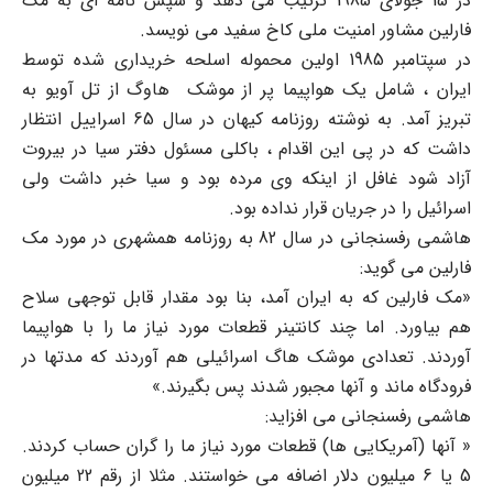
در 15 جولای 1985 ترتیب می دهد و سپس نامه ای به مک
فارلین مشاور امنیت ملی کاخ سفید می نویسد.
در سپتامبر 1985 اولین محموله اسلحه خریداری شده توسط
ایران ، شامل یک هواپیما پر از موشک هاوگ از تل آویو به
تبریز آمد. به نوشته روزنامه کیهان در سال 65 اسراییل انتظار
داشت که در پی این اقدام ، باکلی مسئول دفتر سیا در بیروت
آزاد شود غافل از اینکه وی مرده بود و سیا خبر داشت ولی
اسرائیل را در جریان قرار نداده بود.
هاشمی رفسنجانی در سال 82 به روزنامه همشهری در مورد مک
فارلین می گوید:
«مک فارلین که به ایران آمد، بنا بود مقدار قابل توجهی سلاح
هم بیاورد. اما چند کانتینر قطعات مورد نیاز ما را با هواپیما
آوردند. تعدادی موشک هاگ اسرائیلی هم آوردند که مدتها در
فرودگاه ماند و آنها مجبور شدند پس بگیرند.»
هاشمی رفسنجانی می افزاید:
« آنها (آمریکایی ها) قطعات مورد نیاز ما را گران حساب کردند.
5 یا 6 میلیون دلار اضافه می خواستند. مثلا از رقم 22 میلیون