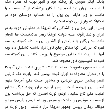
بانک; لیکر سورس ژنو ریخته بود و الیور نورث که همراه مک
فارلین به تهران نیز امده بود امکان برداشت از آن حساب را
داشت و وی مازاد این پول را به حساب دوستان خود در
نیکاراگوئه واریز می کرده است.»
پس از این رسوایی و افشاگری که آمریکا در عملیاتی دوجانبه در
ایران و نیکاراگوئه علیه دولت اورتگا رهبر ساندنیست ها انجام
داده بود ریگان با ناراحتی از افشای این مسئله کمیته ای سه
نفره که در راس انها سناتور جان تاور; قرار داشت تشکیل داد وبه
آنها ماموریت داد تا این موضوع را بررسی کنند . این کمیته سه
نفره به کمیسیون تاور معروف شد.
این کمیسیون ماموریت میابد تا نقش شورای امنیت ملی آمریکا
را در بحران معروف به ایران گیت بررسی کند. رابرت مک فارلین
افسر پیشین نیروی دریایی و مشاور امنیت ملی آمریکا متهم
اصلی این پرونده است . پس از وی جان پویند دیگر مشاور
امنیت ملی کاخ سفید ، اولیور نورث افسری که حق برداشت پول
از حساب سوئیس را داشت و سپس ویلیام کیسی رئیس سیا و
دونالد ریگان رییس جمهور آمریکا قرار داشتند. اولیور نورث در