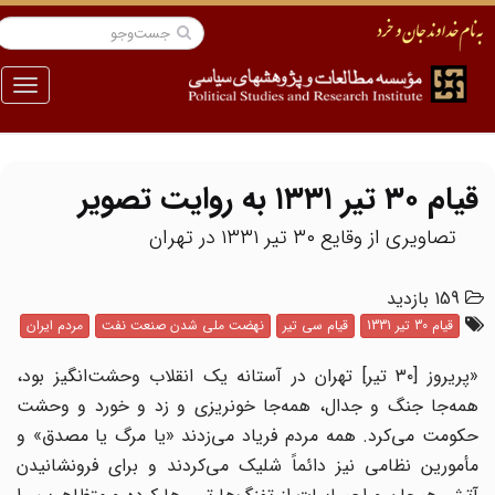
منو
قیام ٣٠ تیر ١٣٣١ به روایت تصویر
تصاویری از وقایع ٣٠ تیر ١٣٣١ در تهران
159 بازدید
قیام 30 تیر 1331
قیام سی تیر
نهضت ملی شدن صنعت نفت
مردم ایران
«پریروز [۳۰ تیر] تهران در آستانه یک انقلاب وحشت‌انگیز بود،
همه‌جا جنگ و جدال، همه‌جا خونریزی و زد و خورد و وحشت
حکومت می‌کرد. همه مردم فریاد می‌زدند «یا مرگ یا مصدق» و
مأمورین نظامی نیز دائماً شلیک می‌کردند و برای فرونشانیدن