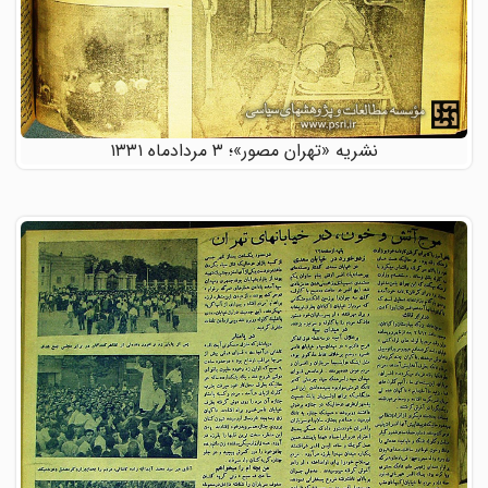
نشریه «تهران مصور»؛ ٣ مردادماه ١٣٣١