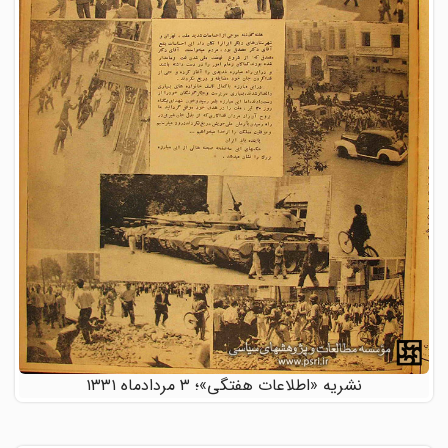
نشریه «اطلاعات هفتگی»؛ ٣ مردادماه ١٣٣١