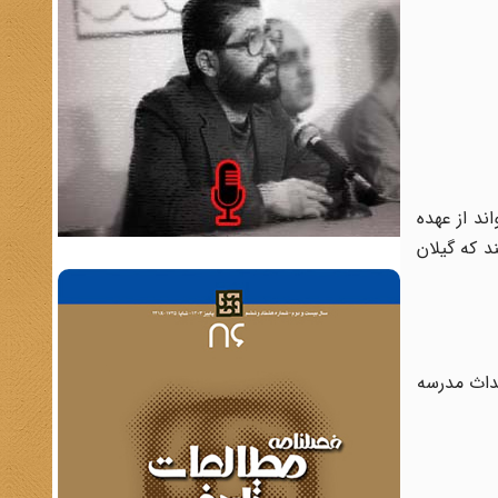
ند از عهده
د که گیلان
حداث مدرسه