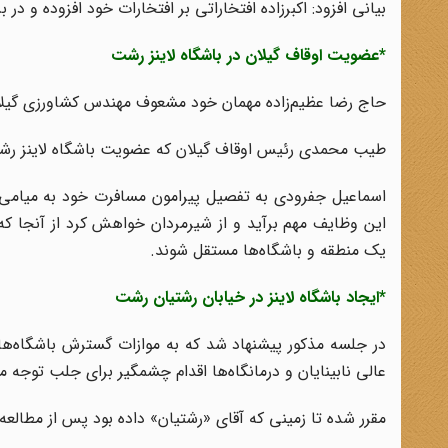
بیانی افزود: اکبرزاده افتخاراتی بر افتخارات خود افزوده و 
*عضویت اوقاف گیلان در باشگاه لاینز رشت
حاج رضا عظیم‌زاده مهمان خود مشعوف مهندس کشاورزی گیلان
طیب محمدی رئیس اوقاف گیلان که عضویت باشگاه لاینز رشت 
اسماعیل جفرودی به تفصیل پیرامون مسافرت خود به میامی آمر
این وظایف مهم برآید و از شیرمردان خواهش کرد از آنجا که
یک منطقه و باشگاه‌ها مستقل شوند.
*ایجاد باشگاه لاینز در خیابان رشتیان رشت
در جلسه مذکور پیشنهاد شد که به موازات گسترش باشگاه‌های ل
عالی نابینایان و درمانگاه‌ها اقدام چشمگیر برای جلب توجه مر
مقرر شده تا زمینی که آقای «رشتیان» داده بود پس از مطالع