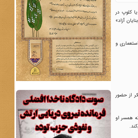
ا کلوپ در
یان آزاد»
ستعماری و
ر از حضور
ه همسر او
ند.