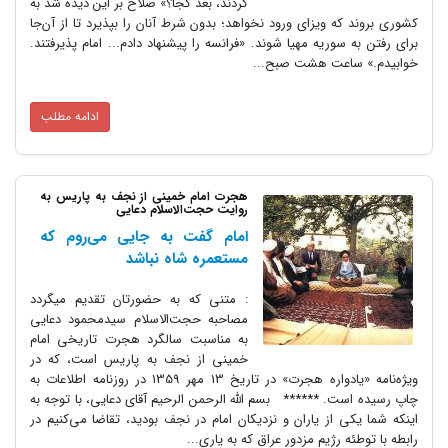
کردند، بعد کجا؟» صلاح بر این دیده شد به
کشوری بروند که ویزای ورود نخواهد؛ بدون شرط آنان را بپذیرد تا از آن‌جا
برای رفتن به سوریه مهیا شوند. «فرانسه را پیشنهاد دادم... امام پذیرفتند.
خوابیدم.» ساعت هشت صبح...
ادامه مطلب
هجرت امام خمینی از نجف به پاریس به
روایت حجت‌الاسلام دعایی
امام گفت به جایی می‌روم که
مستعمره شاه نباشد
: متنی که به حضورتان تقدیم میگردد
مصاحبه حجت‌الاسلام سیدمحمود دعایی
به مناسبت سالگرد هجرت تاریخی امام
خمینی از نجف به پاریس است، که در
ویژه‌نامه «یادواره هجرت» در تاریخ 13 مهر 1359 در روزنامه اطلاعات به
چاپ رسیده است. ****** بسم الله الرحمن الرحیم آقای دعایی، با توجه به
اینکه شما یکی از یاران و نزدیکان امام در نجف بودید، تقاضا می‌کنیم در
رابطه با توطئه رژیم مزدور عراق که به یاری...