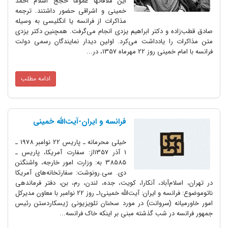
این ملاقاتها عموماً حجج اسلام احمد
خمینی و اشراقی حضور داشتند. ترجمه
مذاکرات از فرانسه یا انگلیسی به وسیله
صادق قطب‌زاده و دکتر ابراهیم یزدی انجام می‌گرفت. همچنین دکتر یزدی
متن مذاکرات را یادداشت می‌کرد. اولین دیدار نمایندگان رسمی دولت
فرانسه با امام خمینی روز 22 مهرماه 1357، در...
ادامه مطلب
فرانسه و ایران-آیت‌الله خمینی
خیلی محرمانه ـ پاریس 22 نوامبر 1978 ـ
1 آذر 1357از: سفارت آمریکا، پاریس ـ
38585 به: وزارت امور خارجه، واشنگتن
دی. سی.رونوشت: سفارتخانه‌های آمریکا
در تهران، اسلام‌آباد، آنکارا، کویت، جده، لندن، رم، بن، دفتر فرماندهی
ناتوموضوع: فرانسه و ایران: آیت‌الله خمینی1ـ روز 22 نوامبر با معاون مدیرکل
امور خاورمیانه (سروانت) در مورد سخنان تلویزیونی ژیسکاردستن رئیس
جمهور فرانسه در شب گذشته مبنی بر اینکه خاک فرانسه...