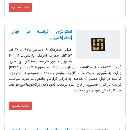
ادامه مطلب
استراتژی فرانسه در قبال
[امام]خمینی
خیلی محرمانه 8 دسامبر 1978 ـ 17 آذر
1357از: سفارت آمریکا، پاریس ـ 40238
به: وزارت امور خارجه، واشنگتن دی. سی.
آنی. ـ 1873مرجع: مکالمه تلفنی بارتولومو/ هارتمن مورخ 7 دسامبر 1978از
وزارت به شورای امنیت ملی آقای بارتولومو رسانده شودموضوع: استراتژی
فرانسه در قبال خمینی1ـ خلاصه: به تازگی گزارش جامعی در مورد سیاست
فرانسه در قبال خمینی، از کاخ الیزه دریافت نموده‌ایم. فرانسویها می‌خواهند
حداکثر تلاش خود را در کمک به...
ادامه مطلب