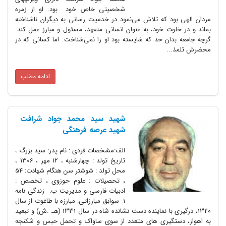
شخصیتی خاص خود بود. او از زمره
ود که تلاش می‌نمود در خدمیت رسانی به دیگران ناشناخته
وت خود، به عنوان انسانی متعهد، مسئول و مبارز عمل کند.
ان حد که شایسته بود او را نمی‌شناخت. اما کسانی که در
..
ادامه مطلب
شهید سید محمد جواد شرافت
شهید عرصه فرهنگی
الف:مشخصات فردی : نام پدر: سید بزرگ ،
تاریخ تولد : چهارشنبه ، 12 مهر ، 1306 ،
محل تولد : شوشتر سن هنگام شهادت: 54
، تحصیلات : علوم حوزوی ، تخصص :
ادبیات فارسی و مدیریت ب: زندگی نامه
1- سوابق مبارزاتی: مبارزه با طاغوت از سال
1320، درگیری با نماینده دست نشانده شاه در سال 1331 (هـ .ش) و تبعید
ستگیری های متعدد از سوی ساواک و تحمل حبس و شکنجه