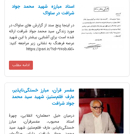
اسناد مبارزه شهید محمد جواد
شرافت در ساواک
در اینجا پنج سند از گزارش های ساواک در
مورد زندگی سید محمد جواد شرافت ارائه
شده است برای آشنایی بیشتر با این شهید
عرصه فرهنگ به نشانی زیر مراجعه کنید:
https://psri.ir/?id=97ob8kl0
ادامه مطلب
مفسر قرآن، مبارز خستگی‌ناپذیر،
عارف ظلم‌ستیز، شهید سید محمد
جواد شرافت
درمیان خیل «معلمان» انقلابی، چهرۀ
استاد محبوب، مفسرقرآن، مبارز
خستگی‌ناپذیر، عارف ظلم‌ستیز، شهید سید
محمد جواد شرافت دارای ویژگیهای