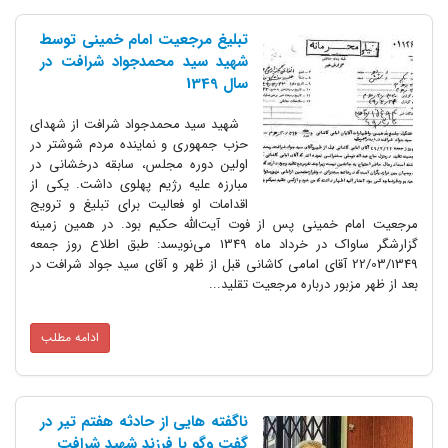
تبلیغ مرجعیت امام خمینی توسط
شهید سید محمدجواد شرافت در
سال 1349
شهید سید محمدجواد شرافت از شهدای
حزب جمهوری و نماینده مردم شوشتر در
اولین دوره مجلس، سابقه درخشانی در
مبارزه علیه رژیم پهلوی داشت. یکی از
اقدامات او فعالیت برای تبلیغ و ترویج
خمینی پس از فوت آیت‌الله حکیم بود. در همین زمینه
گزارشگر ساواک در خرداد ماه 1349 می‌نویسد: طبق اطلاع روز جمعه
22/03/13 آقای امامی کاشانی قبل از ظهر و آقای سید جواد شرافت در
ور درباره مرجعیت تقلید...
ادامه مطلب
ناگفته هایی از حادثه هفتم تیر در
گفت وگو با فرزند شهید شرافت