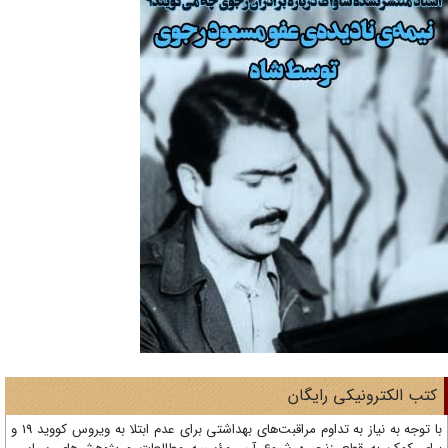
ی رایگان
با توجه به نیاز به تداوم مراقبت‌های بهداشتی برای عدم ابتلا به ویروس کووید 19 و