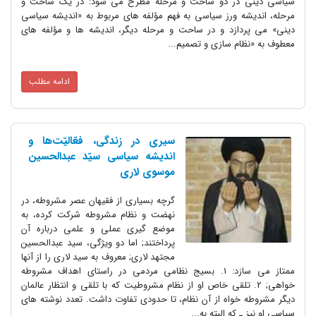
در دو ساحت و مرحله مطرح مى شود: در یک ساحت و
ه ورز سیاسى به فهم مؤلفه هاى مربوط به «اندیشه سیاسى
ازد و در ساحت و مرحله دیگر، اندیشه ها و مؤلفه هاى
ام سازى و تصمیم...
ادامه مطلب
سیرى در زندگى، فعّالیّت‌ها و
اندیشه سیاسى سیّد عبدالحسین
موسوى لارى
گرچه بسیارى از فقیهان عصر مشروطه، در
نهضت و نظام مشروطه شرکت کرده، به
موضع گیرى عملى و علمى درباره آن
پرداختند; اما دو ویژگى، سید عبدالحسین
مجتهد لارى; معروف به سید لارى را از آنها
ممتاز مى سازد: 1. بسیج نظامى مردمى در راستاى اهداف مشروطه
ى; 2. تلقى خاص او از نظام مشروطیت که با تلقى و انتظار عالمان
خواه از آن نظام، تا حدودى تفاوت داشت. تعدد نوشته هاى
که البته به...