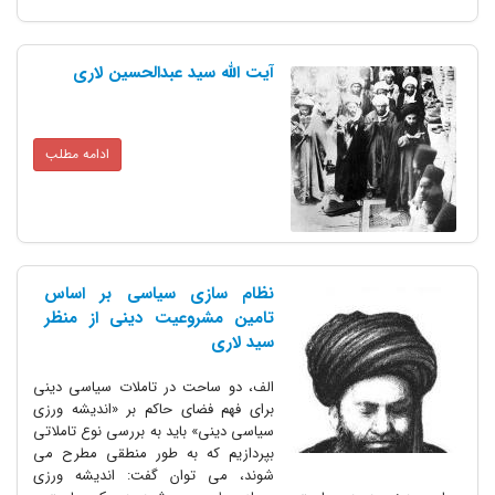
آیت الله سید عبدالحسین لاری
ادامه مطلب
نظام سازى سیاسى بر اساس
تامین مشروعیت دینى از منظر
سید لارى
الف، دو ساحت در تاملات سیاسى دینى
براى فهم فضاى حاکم بر «اندیشه ورزى
سیاسى دینى» باید به بررسى نوع تاملاتى
بپردازیم که به طور منطقى مطرح مى
شوند، مى توان گفت: اندیشه ورزى