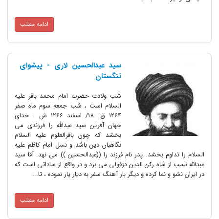
ادامه مطلب
سید عبدالحسین لارى - پیشواى
تنگستان
شب ولادت حضرت امام محمد باقر علیه
السلام است ، شب جمعه سوم ماه صفر
1264 ق .18/ اسفند 1266 ش . خداى
جهان آفرین سید عبدالله را فرزندى مى
بخشد که چون باقرالعلوم علیه السلام
نگاهبان دین باشد و نسل امام کاظم علیه
وم بخشد. پدر نام فرزند را ((عبدالحسین )) مى نهد. آقا سید
ز شاه رکن الدین دزفولى مى برد و در واقع از ساداتى است که
نما کرده و دیگر بار آهنگ سفر به دیار یار نموده ، تا...
ادامه مطلب