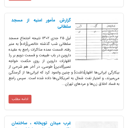
گزارش مأمور امنیه از مسجد
سلطانی
لَیل 25 جدی 1302 نتیجه اجتماع مسجد
سلطانی شب گذشته خالصی[زاده] به منبر
رفته، قسمت عمده مذاکرات راجع به عقیده
داروین در باب طبیعت و قسمت دویم بر ردّ
اظهارات داروین از روی حکمت خواجه
نصیر[الدین] طوسی، در آخر هم شرحی از
ی‌ها اظهار[داشت] و چنین وانمود کرد که ایرانی‌ها از گرسنگی
متیاز نفت شمال به امریکائی‌ها داده شده است. سپس راجع
زن‌ها و مردهای تهران...
ادامه مطلب
غرب میدان توپخانه ، ساختمان