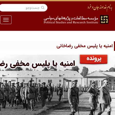
منو
س مخفی رضاخانی