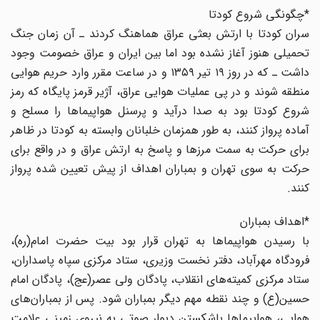
*چگونگی شروع کودتا
سران کودتا با ارتش بعثی عراق هماهنگ کردند ـ آن زمان جنگ
تحمیلی هنوز آغاز نشده بود اما بین ایران و عراق خصومت وجود
داشت ـ که در روز ۱۹ تیر ۱۳۵۹ و در ساعت مقرر وارد حریم هوایی
منطقه شوند و در پی عملیات هوایی عراق، آژیر قرمز پایگاه که رمز
شروع کودتا بود به صدا درآید و پرسنل هواپیماها را مسلح و
آماده پرواز کنند، به طور همزمان خلبانان وابسته به کودتا در ظاهر
برای حرکت به سمت مرزها و پاسخ به ارتش عراق و در واقع برای
حرکت به سوی تهران و بمباران اهداف از پیش تعیین شده پرواز
کنند.
*اهداف بمباران
با رسیدن هواپیماها به تهران قرار بود بیت حضرت امام(ره)،
فرودگاه مهرآباد، دفتر نخست وزیری، ستاد مرکزی سپاه پاسداران،
ستاد مرکزی کمیته‌های انقلاب، پادگان ولی عصر(عج)، پادگان امام
حسین(ع) و چند نقطه مهم دیگر بمباران شود‌. پس از بمباران‌های
هوایی، هواپیماها باشکستن دیوار صوتی به نیروی زمینی علامت