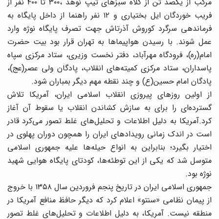
مرکب از یکصد تن از کلاه سبزهای تیپ نوهد ،۳۰۰ تا ۴۰۰ نفر از
فریب خوردگان ایل بختیاری و ۱۲ نفر راهنما از داخل پایگاه به
فرماندهی سرگرد کوروش آذرتاش جهت تصرف پایگاه نوژه وارد
عمل شوند‌. با رسیدن هواپیماها به تهران قرار بود بیت حضرت
امام(ره)، فرودگاه مهرآباد، دفتر نخست وزیری، ستاد مرکزی سپاه
پاسداران، ستاد مرکزی کمیته‌های انقلاب، پادگان ولی عصر(عج)،
پادگان امام حسین(ع) و چند نقطه مهم دیگر بمباران شود‌.
از اولین روزهای پیروزی انقلاب اسلامی ایران، آمریکا تلاش
گسترده‌ای را برای به سازش کشاندن انقلاب یا سقوط آن آغاز
کرد.آمریکا به دلیل اطلاعات و تحلیل‌های غلط تصور می‌کرد قادر
است در اندک زمانی رویدادهای ایران را همچون دوران پهلوی در
اختیار بگیرد؛ بنابراین به انواع حیله‌ها علیه جمهوری اسلامی
متوسل شد که یکی از این توطئه‌ها‌‌، کودتای پایگاه هوایی شهید
نوژه بود‌.
جمهوری اسلامی ایران در تاریخ پنجم فروردین سال ۱۳۵۸ با خروج
از پیمان نظامی «سنتو» اعلام کرد که دیگر حافظ منافع آمریکا در
منطقه نیست. آمریکا، به دلیل اطلاعات و تحلیل‌های غلط تصور