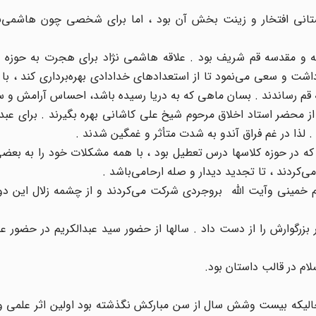
انی افتخار و زینت بخش آن بود ، اما برای شخصی چون هاشمی‌نژ
که و مقدسه قم شریف بود . علاقه هاشمی ‌نژاد برای هجرت به حوزه ع
اشت و سعی می‌نمود تا از استعداد‌های خدادادی بهره‌برداری کند ، ب
 قم رساندند . بسان ماهی که به دریا رسیده باشد، احساس آرامش و س
ز محضر استاد اخلاق مرحوم شیخ علی کاشانی بهره بگیرند . برای عبد
 لذا در غم فراق آندو به شدت متأثر و غمگین شدند .
 که در حوزه کلاسها درس تعطیل بود ، با همه مشکلات خود را به بعضی 
‌کردند ، تا تجدید دیدار و صله ارحامی‌باشد .
مینی وآیت الله بروجردی شرکت می‌کردند و از چشمه زلال این دو بز
شان پدر بزرگوارش را از دست داد . سالها از حضور سید عبدالکریم در حضور 
لام در قالب داستان بود.
لیقدر سید عبدالکریم هاشمی‌نژاد درسال 1337 در حالیکه بیست وشش سال از سن مبارکش نگذشته بود اولین اثر