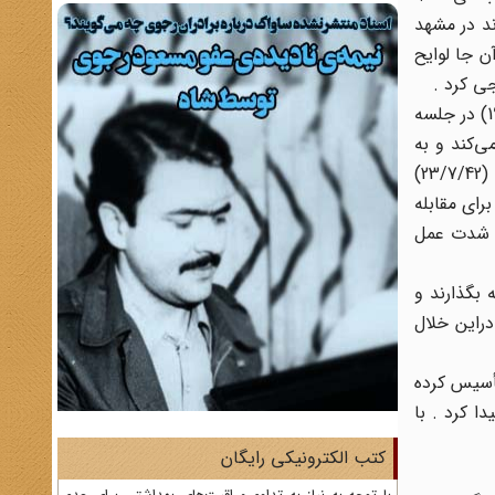
دند در مشهد
ن جا لوایح
جی کرد .
در گزارش ساواک خراسان آمده بود : طبق گزارش مأمورین آقایسید عبدالکریم هاشمی ‌نژاد فرزند سید حسن در شب اخیر (22-19/4/42) در جلسه
‌کند و به
جریان انتخابات آزاد شدیداً حمله می‌نماید . چون گفتن این گونه مطالب در وضع موجود بر خلاف مصالح مملکت بود ، لذا در شب (23/7/42)
رای مقابله
ه شدت عمل
 بگذارند و
راین خلال
أسیس کرده
اً گسترش پیدا کرد . با
کتب الکترونیکی رایگان