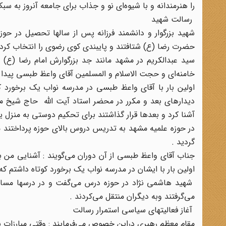
را هنرمندانه و با شیوه‌ای نو و جذاب برای جامعه آنروز به سب
رسالت شهید
حضرت رضا (ع) شتافتند و پایبندی کوی رضوی را انتخاب کردن
سید عبدالکریم در مشهد مانند جد بزرگوارش امام رضا (ع)
خامنه‌ای و حجت الاسلام و المسلمین آقای واعظ طبسی پیدا ک
اولین بار با آقای واعظ طبسی در مدرسه نواب یک برخورد کو
دیدارهای بعد و مکرر در محضر استاد آیت الله حاج شیخ مج
آشنا کرد و بعدها قرار گذاشتند برای تحکیم دوستی به منزل یک
در حوزه علمیه مشهد به تدریس دروس بالای حوزه پرداختند
گردید .
جناب آقای واعظ طبسی از آن دوران می‌گویند : آشنایی من با 
اولین بار با ایشان در مدرسه نواب یک برخورد کوتاه داشتم که ا
شهید هاشمی نژاد در حوزه درس می‌گفت و در درسها مسایل
می‌گرفتند وبه دیگران منتقل می‌کردند .
آغاز فعالیتهای سیاسی استمرار رسالت
مقام معظم رهبری دراین خصوص می‌فرمایند : وقتی مبارزات سال 1341 آغاز شد آقای هاشمی‌نژاد جزو فعالترین عناصر و فعال محسو