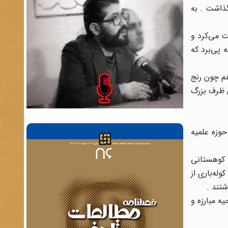
گذاشت . به
ت می‌کرد و
 پی‌برد که
هم چون رنج
ش ظرف بزرگ
حوزه علمیه
ه کوهستانی
له‌باری از
تند .
ه مبارزه و