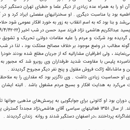
 از آن او را به همراه عده زیادی از دیگر علما و خطبای تهران دستگیر کر
میه بود یا مناسبت دیگری . او سخنرانیهای مفصلی ایراد کرد و در آ
ی‌شد و بنا بود که به اسم انقلاب به زور به خورد افکار عمومی شود حلا
گردیده بود شرکت و مردم را علیه مقامات دولتی تحریک و تشویق می
مایند ، ولی اطرافیان مشارالیه که از جریان مطلع شده بودند خودرا ب
 نامبرده پلیس با مقاومت شدید طرفداران وی روبرو شد که مجبور ب
و ماشاءالله ژاکت فروش مقتول و پنج نفر دیگر مجروح گردیدند .
ی او حساسیت زیادی داشت . وی ناگزیر بود که مقداری را به ملاحظه
می‌کرد به هدایت افکار و بسیج مردم مشغول باشد . البته ایشان د
 دوران بود او کانونی برای جوابگویی به پرسش‌های مذهبی جوانها ت
بود که در آن جا جوانان عقده‌های ذهنی خود را باز می‌نمودند. از سال 1351 فعالیتهای سیاسی آقای هاشمی‌نژاد مجدد
اگرانه پرداختند ،‌در اصفهان دستگیر شدند و روانه زندان گردیدند .