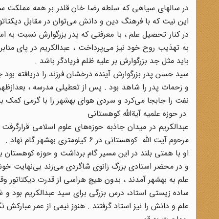
در سالهای سیاهی که سلطه رضا خان قلدر بر همه مملکت سای
این نیت که با فرهنگ دین و دانش می‌توان در مقابل دیکتاتوری
در کنار تحصیل علم ، با معرفتی که پدر بزرگوارش نسبت به 
به تهذیب روح خود نیز می‌پرداخت ، عبدالکریم در پای منابر
باید مثل جد بزرگوارش بر علیه ظلم فریادگر باشد .
سید حسن پدر بزرگوارش آینده درخشان فرزند را دریافته بود 
و زحمات پدر را شاهد بود . پس از تعطیلی مدرسه ، بعدازظه
نفت را جابجا می‌کرد و سردی هوای بهشهر را با گرمی کمک به پ
در حوزه علمیه آیةالله کوهستانی
عبدالکریم در میدان جاذبه حوزه‌های علوم اسلامی قرارگرفت 
مرحوم آیت الله کوهستانی در 6 کیلومتری بهشهر گام نهاد .
او با همتی بلند در این مسیر گام برداشت و حوزه کوهستان با 
و در محضر استادی بزرگ زانوی شاگردی می‌زند بی‌نهایت خوشح
علم به بهشهر آمدند ، بدون هیچ هراسی از قدرت دیکتاتور 
ساده زیستی استاد، درس بزرگی برای سید عبدالکریم بود و شهی
علم و دانش را نیز استاد گرفتند . هنوز نیمی از عمر مبارکش ن