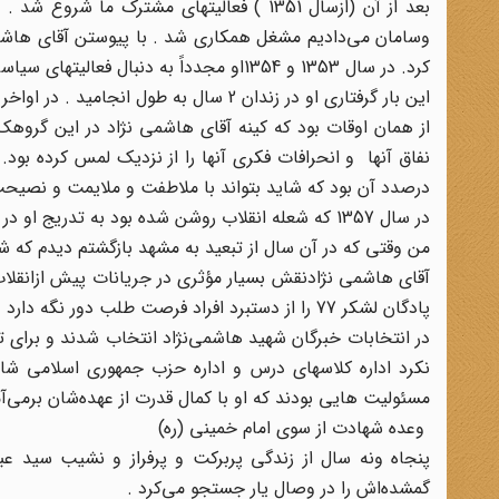
بعد از آن (ازسال 1351 ) فعالیتهای مشترک 
وسامان می‌دادیم مشغل همکاری شد . با پیوستن آقای هاشمی ن
کرد. در سال 1353 و 1354او مجدداً به دنبال فعالیتهای سیاسی تند وبی‌پروایی که داشت به اتفاق آقای طبسی در مشهد دستگیر شد .
این بار گرفتاری او در زندان 2 سال به طول انجامید . در اواخر سال 1355 او در زندان مشهد ازنزدیک با گروهکها آشنا شد .
از همان اوقات بود که کینه آقای هاشمی ‌نژاد در این گروهک 
نفاق آنها و انحرافات فکری آنها را از نزدیک لمس کرده بود
درصدد آن بود که شاید بتواند با ملاطفت و ملایمت و نصیحت
در سال 1357 که شعله انقلاب روشن شده بود به تدریج او در مشهد یکی از گردانندگان اصلی حرکتهای مردمی شد.
من وقتی که در آن سال از تبعید به مشهد بازگشتم دیدم که ش
آقای هاشمی ‌نژادنقش بسیار مؤثری در جریانات پیش ازانقلاب
پادگان لشکر 77 را از دستبرد افراد فرصت طلب دور نگه دارد . و سلاحها را حفظ کند و شهر را آرام نگه دارد و اداره نماید .
در انتخابات خبرگان شهید هاشمی‌نژاد انتخاب شدند و برای ت
نکرد اداره کلاسهای درس و اداره حزب جمهوری اسلامی شاخ
مسئولیت هایی بودند که او با کمال قدرت از عهده‌شان برمی‌آم
وعده شهادت از سوی امام خمینی (ره)
پنجاه ونه سال از زندگی پربرکت و پرفراز و نشیب سید عبد
گمشده‌اش را در وصال یار جستجو می‌کرد .