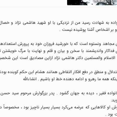
انواده به شهادت رسید من از نزدیکی با او شهید هاشمی نژاد و خصا
و بر اشخاص آشنا پوشیده نیست .
مجاهد ونستوه است که با خورشید فروزان خود به پرورش استعدادها م
های فداکار واندیشمند با سخن و بیان و قلم و نهایت با مرگ خویشتن ت
الاسلام والمسلمین دکتر هاشمی نژاد ازاین مصادیق است این شخص
ال و منطق در دفع افکار التقاطی همانند هشام ابن حکم کوبنده بودند
ینکه همه ما رهرو و ادامه دهنده خط او باشیم . انشاءالله
ژاد در سال 1311 شمسی در یک خانواده فقیر ، دیده به جهان گشود . پدر بزرگوارش مرحوم سی
ید:
او کالاهایی که عرضه می‌کرد بسیار بسیار ناچیز بود ، مخصوصاً در
 بود .