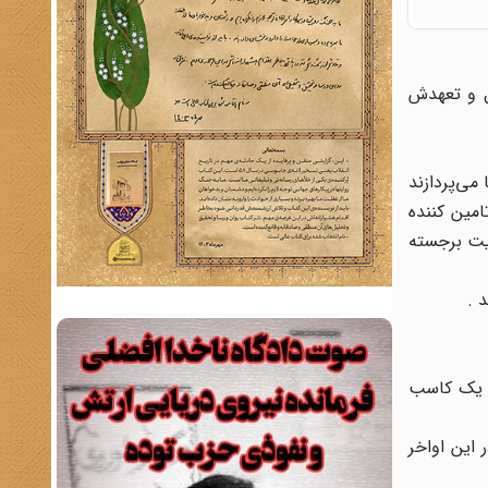
ل و تعهدش
ی‌پردازند
امین کننده
یت برجسته
 .
د حسن یک کاسب
 این اواخر