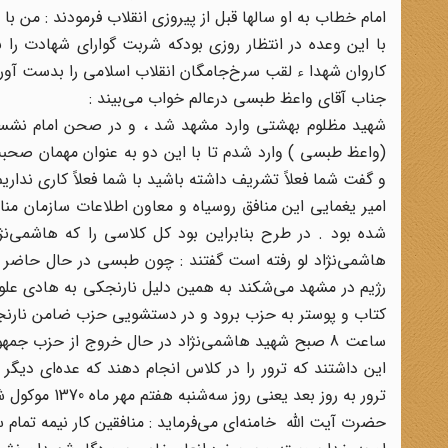
امام خطاب به او سالها قبل از پیروزی انقلاب فرمودند : من ب
با این وعده در انتظار روزی بودکه شربت گوارای شهادت را 
کاروان شهدا ء لقب سرخ‌جامگان انقلاب اسلامی را بدست آورد
جناب آقای واعظ طبسی درعالم خواب می‌بیند :
شهید مظلوم بهشتی وارد مشهد شد ، و در صحن امام نشس
(واعظ طبسی ) وارد شدم تا با این دو به عنوان مهمان صحب
و گفت شما فعلاً تشریف داشته باشید با شما فعلاً کاری نداری
امیر یغمایی این منافق روسیاه و معاون اطلاعات سازمان من
شده بود . در طرح بنابراین بود کل کلاسی را که هاشمی‌نژ
هاشمی‌نژاد لو رفته است گفتند : چون طبسی در حال حاضر د
رژیم در مشهد می‌شکند به همین دلیل نارنجکی به هادی علوی
کتاب و پوستر به حزب برود و در دستشویی حزب ضامن نارنجک را
ساعت 8 صبح شهید هاشمی‌نژاد در حال خروج از حزب جم
این داشتند که ترور را در کلاس انجام دهند که عده‌ای دیگر
ترور به روز بعد یعنی روز سه‌شنبه هفتم مهر ماه 1370 موکول شد که مصادف بود با شهادت حضرت جوادالائمه (ع) .
حضرت آیت الله خامنه‌ای می‌فرماید : منافقین کار نیمه تمام 