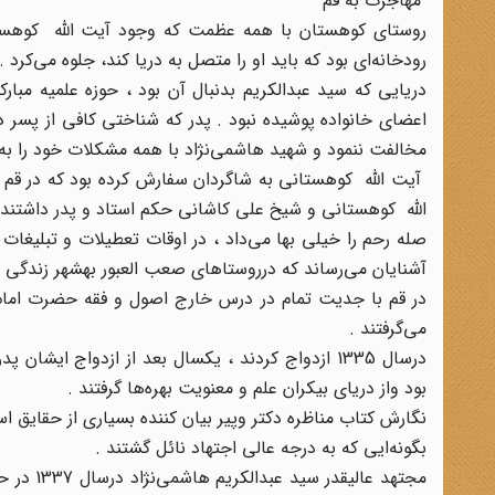
مهاجرت به قم
روستای کوهستان با همه عظمت که وجود آیت الله کوهست
رودخانه‌ای بود که باید او را متصل به دریا کند، جلوه می‌کرد .
دریایی که سید عبدالکریم بدنبال آن بود ، حوزه علمیه مبار
اعضای خانواده پوشیده نبود . پدر که شناختی کافی از پسر د
مخالفت ننمود و شهید هاشمی‌نژاد با همه مشکلات خود را به
آیت الله کوهستانی به شاگردان سفارش کرده بود که در قم ا
الله کوهستانی و شیخ علی کاشانی حکم استاد و پدر داشتند .
صله رحم را خیلی بها می‌داد ، در اوقات تعطیلات و تبلیغات
آشنایان می‌رساند که درروستاهای صعب العبور بهشهر زندگی می
در قم با جدیت تمام در درس خارج اصول و فقه حضرت امام خ
می‌گرفتند .
درسال 1335 ازدواج کردند ، یکسال بعد از ازدواج ای
بود واز دریای بیکران علم و معنویت بهره‌ها گرفتند .
نگارش کتاب مناظره دکتر وپیر بیان کننده بسیاری از حقایق اس
بگونه‌ایی که به درجه عالی اجتهاد نائل گشتند .
مجتهد عا