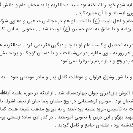
ه شوم خود را انداخته بود سید عبدالکریم پا به محفل علم و دانش 
 ایستاد و با آن مبارزه کرد .
اسلام و اهل البیت (ع) داشت ، او هم در مجالس مذهبی و معنوی شرک
 روضه و با عشق به امام حسین (ع) تربیت شد . . بخوبی به این نکته
جز به تحصیل و کسب علم او به چیز دیگری فکر نمی ‌کرد . عبدالکریم 
ر هر روز به سوی مغازه پدر می‌شتافت ، و با دستان کوچک و پرمحبت
در رفع و نیاز مردم را برطرف می‌نمود .
و با شور وشوق فراوان و موافقت کامل پدر و مادر مومنه‌ی خود ، به 
آغوش بازپذیرای جوان چهارده‌ساله شد . از اینکه در حوزه علمیه آیةالل
ال بود . مرحوم کوهستانی در اوج خفقان رضا خان از نجف اشرف با کو
وقت به تأسیس حوزه علمیه پرداختند و به ترویج مذهب شیعه همت گماش
د بزرگوار این درس را بخوبی آموختند . در کنار این ساده زیستی روحی
گذشته بود ، طلبه‌ای جامع و کامل گردید .