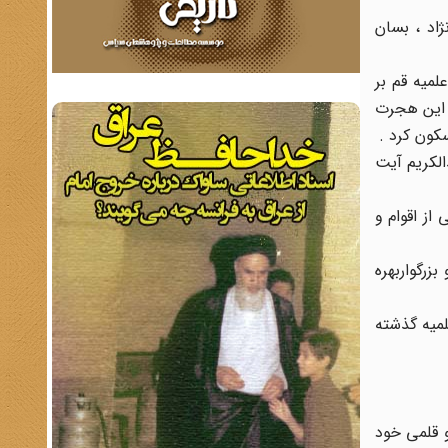
اد ، بسان
لمیه قم بر
ا این هجرت
کون کرد .
الکریم آیت
از اقوام و
رگواربهره
علمیه گذشته
 علمی و قلمی خود