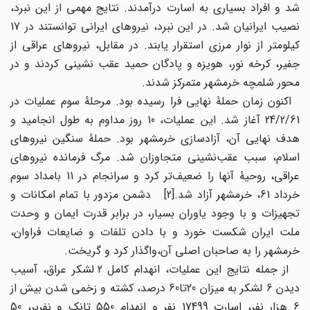
شد و افراد بسیاری به اسارت درآمدند. نتایج مهمی از این نبرد،
نصیب ایرانیان شد. در این نبرد، نیروهای ایرانی توانستند در 17
کیلومتر از نوار مرزی استقرار یابند. در مقابل، نیروهای عراقی از
جفیر، کرخه نور، هویزه و پادگان حمید عقب نشینی کردند و در
محور شلمچه خرمشهر متمرکز شدند.
اکنون زمان حملۀ‌ نهایی فرا رسیده بود. مرحلۀ سوم عملیات در
24/2/61 آغاز شد. این عملیات، 10 روز مداوم به طول انجامید و
هدف نهایی آن، آزادسازی خرمشهر بود. حملۀ‌ سنگین نیروهای
اسلام، سبب عقب‌نشینی متجاوزان شد. مرگ فرمانده نیروهای
عراقی، روحیۀ آنها را ضعیف‌تر کرد و سرانجام در 11 بامداد سوم
خرداد 61، خرمشهر آزاد شد.[2] دشمن مزدور با تمام امکانات و
تجهیزات و با وجود یاوران بسیار، در برابر قدرت ایمان و وحدت
ملت ایران شکست خورد و با دادن تلفات و ضایعات فراوان،
خرمشهر را به صاحبان اصلی آن،واگذار کرد و گریخت.
از جمله نتایج این عملیات، انهدام کامل 2 لشکر عراق، آسیب
دیدن 6 لشکر به میزان 20تا60 درصد، کشته و زخمی شدن بیش از
6 هزار نفر، اسارت 17499 نفر و انهدام 550 تانک و نفربر، 50