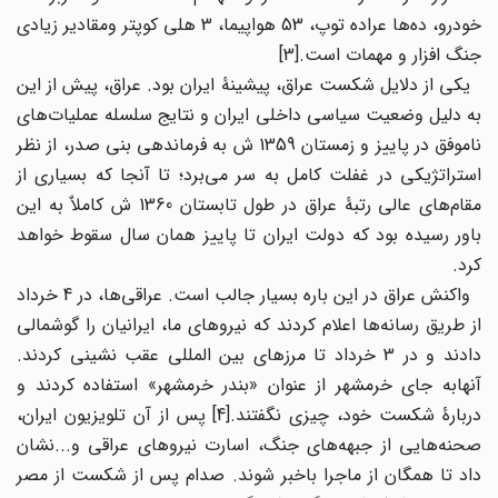
خودرو، ده‌ها عراده توپ، 53 هواپیما، 3 هلی کوپتر ومقادیر زیادی
جنگ افزار و مهمات است.[3]
یکی از دلایل شکست عراق، پیشینۀ ایران بود. عراق، پیش از این
به دلیل وضعیت سیاسی داخلی ایران و نتایج سلسله عملیات‌های
ناموفق در پاییز و زمستان 1359 ش به فرماندهی بنی صدر، از نظر
استراتژیکی در غفلت کامل به سر می‌برد؛ تا آنجا که بسیاری از
مقام‌های عالی رتبۀ‌ عراق در طول تابستان 1360 ش کاملاٌ به این
باور رسیده بود که دولت ایران تا پاییز همان سال سقوط خواهد
کرد.
واکنش عراق در این باره بسیار جالب است. عراقی‌ها، در 4 خرداد
از طریق رسانه‌ها اعلام کردند که نیروهای ما، ایرانیان را گوشمالی
دادند و در 3 خرداد تا مرزهای بین المللی عقب نشینی کردند.
آنهابه جای خرمشهر از عنوان «بندر خرمشهر» استفاده کردند و
دربارۀ‌ شکست خود، چیزی نگفتند.[4] پس از آن تلویزیون ایران،
صحنه‌هایی از جبهه‌های جنگ، اسارت نیروهای عراقی و...نشان
داد تا همگان از ماجرا باخبر شوند. صدام پس از شکست از مصر