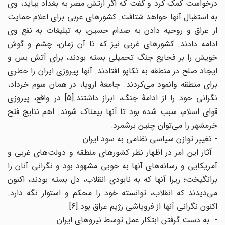
درخواست کمک کرد و گفت که اگر ارتش مصر به بغداد بیاید، وی
به استقبال آنها خواهد شتافت. کشورهای عربی برای اعلام حمایت
از عراق و روحیه دادن به صدام حسین، به تبلیغات به نفع وی
ادامه دادند. کشورهای غربی نیز که تا آن زمان، چشم و گوش
خویش را بر فجایع جنگ تحمیلی بسته بودند، برای آتش بس و
ایجاد صلح در منطقه به تکاپو افتادند. آنها پیروزی ایران را خطری
برای منطقه وانمود می‌کردند. جامعۀ اروپا، در همان سوم خرداد،
نگرانی خود را از ادامۀ جنگ، ابراز داشتند.[5] در واقع، پیروزی
قوای اسلام، سبب شده بود تا آنها بیمناک شوند. اهم نتایج فتح
خرمشهر را می‌توان چنین برشمرد:
- تغییر توازن سیاسی نظامی به سود ایران
آثار این امر در اظهار نظر کشورهای منطقه و دولت‌های غربی و
آمریکایی و رسانه‌های آنها به خوبی مشهود بود و نگرانی آنان را
برانگیخت؛ زیرا آنها که به نابودی انقلاب، دل بسته بودند، اکنون
می‌دیدند که انقلاب، توانسته خود را محکم و استوار نگه دارد.
اکنون نگرانی آنها از فروپاشی رژیم عراق بود.[6]
- به دست گرفتن ابتکار عمل توسط نیروهای ایران