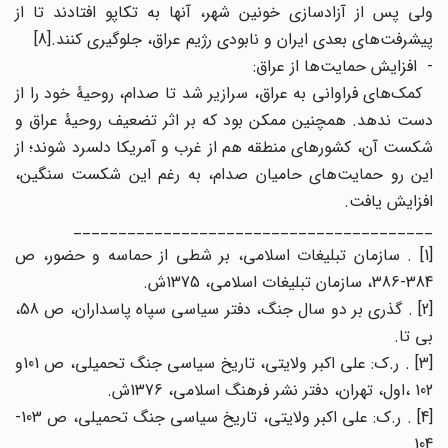
ولی پس از آزادسازی خونین شهر، آنها به تکاپو افتادند تا از
پیشرفت‌های بعدی ایران و نابودی رژیم عراق، جلوگیری کنند.[8]
- افزایش حمایت‌ها از عراق:
کمک‌های فراوانی به عراق، سرازیر شد تا صدام، روحیۀ خود را از
دست ندهد. همچنین ممکن بود که بر اثر تضعیف روحیۀ عراق و
شکست آن، کشورهای منطقه هم از غرب و آمریکا دلسرد شوند؛ از
این رو حمایت‌های حامیان صدام، به رغم این شکست سنگین،
افزایش یافت.
________________________________________
[1] . سازمان تبلیغات اسلامی، بر شطی از حماسه و حضور، ص
384-386، سازمان تبلیغات اسلامی، 1375ش.
[2] . گذری بر دو سال جنگ، دفتر سیاسی سپاه پاسداران، ص 58،
بی تا.
[3] . ر.ک: علی اکبر ولایتی، تاریخ سیاسی جنگ تحمیلی، ص 101و
102 ،‌اول، تهران، دفتر نشر فرهنگ اسلامی، 1376ش.
[4] . ر.ک: علی اکبر ولایتی، تاریخ سیاسی جنگ تحمیلی، ص 103-
104.