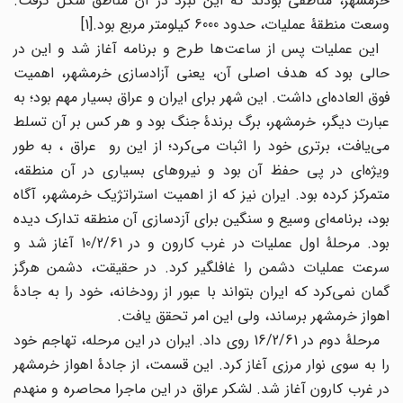
خرمشهر، مناطقی بودند که این نبرد در آن مناطق شکل گرفت.
وسعت منطقۀ عملیات، حدود 6000 کیلومتر مربع بود.[1]
این عملیات پس از ساعت‌ها طرح و برنامه آغاز شد و این در
حالی بود که هدف اصلی آن، یعنی آزادسازی خرمشهر، اهمیت
فوق العاده‌ای داشت. این شهر برای ایران و عراق بسیار مهم بود؛ به
عبارت دیگر، خرمشهر، برگ برندۀ جنگ بود و هر کس بر آن تسلط
می‌یافت، برتری خود را اثبات می‌کرد؛ از این رو عراق ، به طور
ویژه‌ای در پی حفظ آن بود و نیروهای بسیاری در آن منطقه،
متمرکز کرده بود. ایران نیز که از اهمیت استراتژیک خرمشهر، آگاه
بود، برنامه‌ای وسیع و سنگین برای آزدسازی آن منطقه تدارک دیده
بود. مرحلۀ اول عملیات در غرب کارون و در 10/2/61 آغاز شد و
سرعت عملیات دشمن را غافلگیر کرد. در حقیقت، دشمن هرگز
گمان نمی‌کرد که ایران بتواند با عبور از رودخانه، خود را به جادۀ
اهواز خرمشهر برساند، ولی این امر تحقق یافت.
مرحلۀ دوم در 16/2/61 روی داد. ایران در این مرحله، تهاجم خود
را به سوی نوار مرزی آغاز کرد. این قسمت، از جادۀ اهواز خرمشهر
در غرب کارون آغاز شد. لشکر عراق در این ماجرا محاصره و منهدم