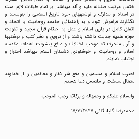
ختمى مرتبت صلى‏اله علیه و آله میباشد. بر تمام طبقات لازم است
در اسناد و مدارک و نوشته‏هاى خود تاریخ اسلامى را بنویسند و
نگذارند فراموش شود و به راهنمائى جامعه روحانیت با اتحاد و
اتفاق کامل در یارى اسلام و عمل به احکام قرآن مجید و تقویت
حوزه علمیه جدیت داشته باشند و از ترویج و نشر کتب و نوشته‏ها
و آراء منحرف که موجب اختلاف و مانع پیشرفت اهداف مقدسه
اسلام و روحانیت و خوشنودى دشمنان اسلام میباشد احتراز و
اجتناب نمایند.
نصرت اسلام و مسلمین و دفع شر کفار و معاندین را از خداوند
متعال مسئلت و ملتمس دعا هستم
والسلام علیکم و رحمه‏اله و برکاته رجب المرجب
محمدرضا گلپایگانى 17/3/1357