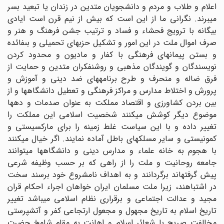
اعلام و طلاب و مردم و دانشجویان متدین در زندان یا تبعید بسر
میبرند. نگرانى ما از این است که بیش از نیم قرن است ایادى
بیگانه با ترویج فحشاء و فساد و ترتیب جشن فرهنگ و هنر و
صرف اموال ملت در این امور و تشکیل حزبهاى تحمیلى و بى‏فائده
و بستن پیمان‏هاى فرهنگى با کفار و مادیون و محدود کردن
نویسندگان و گویندگان مذهبى و روشنفکران متدین و حمایت از
فرق ضاله و منحرف و طرح برنامه‏هاى ضد دینى و آموزش و
پرورش و اختلاط مدارس و مراکز فرهنگى و تعطیل دانشگاه‏ها و از
بین بردن کشاورزى و اقتصاد مملکت به عنوان صدمات و دهها
موضوع دیگر کوشش میکنند شخصیت اسلامى این مملکت را
تغییر داده و با این سیاست غلط زمینه را براى مارکسیستى و
کمونیستى و سایر مسلک‏هاى باطل آماده نمایند. اگر خیال میکنند
با هجوم به خانه علماء و مدارس دینى و دانشگاهها میتوانند
جامعه روحانیت و ملت را از راهى که بر حسب وظیفه شرعى
پیش گرفته‏اند برگردانند و به اهداف نامشروع خود برسند سخت
در اشتباهند، زیرا ملت مسلمان ایران خواهان اجراء احکام قران
مجید و عدالت اجتماعى و برقرارى نظام اسلامى میباشد تغییر
تاریخ اسلام به تاریخ مجهول و مجعول ارتجاعى کفر و آتش‏پرستى
مخالفت صریح با شعائر اسلام و اهانت به مقام شامخ حضرت