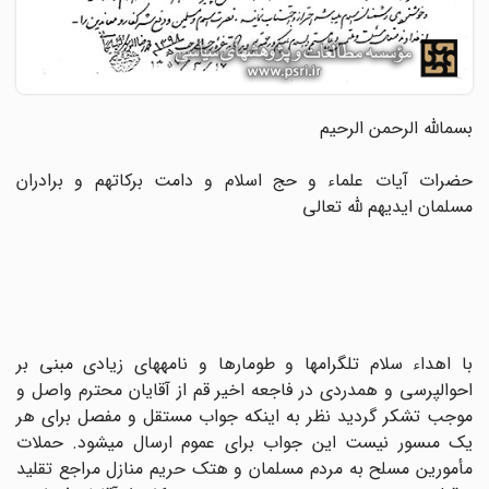
بسم‏اللّه‏ الرحمن الرحیم
حضرات آیات علماء و حج اسلام و دامت برکاتهم و برادران
مسلمان ایدیهم لله تعالى
با اهداء سلام تلگرام‏ها و طومارها و نامه‏هاى زیادى مبنى بر
احوالپرسى و همدردى در فاجعه اخیر قم از آقایان محترم واصل و
موجب تشکر گردید نظر به اینکه جواب مستقل و مفصل براى هر
یک مى‏سور نیست این جواب براى عموم ارسال میشود. حملات
مأمورین مسلح به مردم مسلمان و هتک حریم منازل مراجع تقلید