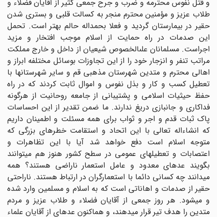
و قتل نفوس محترمه و ضرب و جرح جمعى کثیر از آقایان فضلاء و
طلاب عزیز و مؤمنین محترم منجر به کسالت قلبى و بسترى شدن
حقیر در بیمارستان گردید و فعلا بحمداله حالم بهتر است. تحمل
این صدمات در راه حمایت از اسلام موجب افتخار و مزید
اجراست. مسلمانان على‏الخصوص شیعیان از داخل و خارج مملکت
مراتب تنفر و انزجار خود را از این تجاوزات بوسائل مختلفه ابراز و
اهالى محترم و متدین شهرستان مذهبى قم و سایر شهرستان‏ها با
تعطیل کسب و کار و بذل نفوس و اموال ثابت کردند که در راه
حفظ حیثیات اسلامى و پشتیبانى از جامعه روحانیت از هرگونه
فداکارى و جانبازى دریغ ندارند. ما ضمن تقدیر از این احساسات
پاک ثبات قدم و اجر و ثواب براى همه مسئلت و اطمینان داریم
که انشاءاله تعالى با این اتحاد و استقامت خطرهاى بزرگى که
متوجه اسلام است دفع خواهد شد آیا با این تظاهرات و
اعتصابات و تعطیل‏هاى عمومى در سطح کشور هنوز هم میتوانند
بگویند عده‏اى معدود و عامل استعمار ناراضى هستند؟ همه
میدانند چه کسانى دائما با استعمارگران در ارتباط هستند. ناراحتى
حقیر از صدمات و اهاناتى است که به اسلام و مسلمین وارد شده
و میشود. هر روز جمعى از آقایان فضلاء و طلاب عزیز و مردم
متدین را هدف تیر قرار میدهند، و هم‏اکنون عده‏اى از آقایان علماء