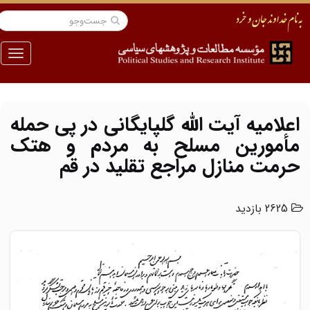
منو
اعلامیه آیت الله گلپایگانی در پی حمله
مأمورین مسلح به مردم و هتک
حرمت منازل مراجع تقلید در قم
2625 بازدید