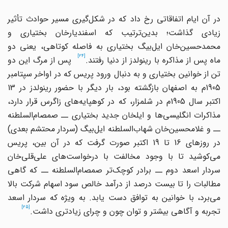
ر آن ایام اتفاقاتی رخ داد که در شکل
گیری مسیر حوادث تأثیر
زیادی گذاشت؛ بدین
ترتیب که اسفندیارخان بختیاری و
حمدحسین
خان ایل
بیگ بختیاری به فاصله کوتاهی، یعنی دو
[24]
ماه پس از مذاکره با رینولدز از دنیا رفتند.
پس از مرگ این دو
تن از خوانین بختیاری و به دنبال ورود پریس که در اواخر سپتامبر
1905م به اصفهان بازگشته بود، بار دیگر با حضور رینولدز در 13
کتبر سال 1905م در شلمزار، که در کوهپایه
های زاگرس قرار دارد،
ذاکرات انگلیسی
ها و ایلخان جدید بختیاری ــ صمصام
السلطنه
ـ و غلامحسین
خان شهاب
السلطنه ایل
بیگ (سردار محتشم بعدی)
در روزهای 16 تا 19 اکتبر صورت گرفت که در آن بین، پریس
ی
کوشید تا با وجود مخالفت با درخواست
های علی
قلی
خان
ردار اسعد دوم ــ برادر کوچک
تر صمصام
السلطنه ــ که گاهی
مطالبات را تا بیست درصد از درآمد خالص سود اسهام شرکت بالا
می
برد، با خوانین به توافق دست یابد. به ویژه که سردار اسعد
[25]
تجربه و آگاهی بیشتر و توان چون و چرای زیادتری داشت.