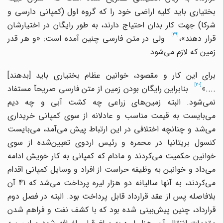
بختیاری باید کلیه اراضی خود را که گروه اول (کمپانی دارسی و
شرکا) جهت کار بدان احتیاج دارند، به طور رایگان در اختیارشان
[29]
رار دهند»،
ولی در متن فارسی چنین آمده است: «و هر قدر
زمین که لازم می
شود
برای این کار و مقصود، خوانین عظام بختیاری باید
]
بدهند
[
[30]
....»
بنابراین رایگان بودن زمین از متن فارسی صریحآ مستفاد
می
شود. البته زمین
های زراعی چه کشت آبی و چه دیم
می
بایست به قیمت مناسب و عادلانه از سوی کمپانی خریداری
می
شد و چنانچه اختلافی در این ارتباط پیش می
آمد، می
بایست
نسول بریتانیا در محمره و رئیس اردوی تعیین
شده از سوی
وانین حکمیت می
کردند و مادام که کمپانی به کار خویش ادامه
می
داد و خوانین به وظیفه حراست از افراد و وسایل کمپانی اقدام
ی
کردند، به آنها سالیانه دو هزار لیره پرداخت می
شد که 41 آن
بلافاصله پس از عقد قرارداد قابل پرداخت بود. البته در فصل دوم
رارداد، چنین پیش
بینی شده بود که با کشف نفت و فراهم شدن