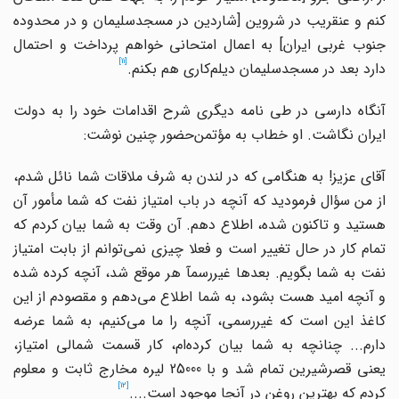
کنم و عنقریب در شروین
]
شاردین در مسجدسلیمان و در محدوده
نوب غربی ایران
[
به اعمال امتحانی خواهم پرداخت و احتمال
[11]
دارد بعد در مسجدسلیمان دیلم
کاری هم بکنم.
آنگاه دارسی در طی نامه دیگری شرح اقدامات خود را به دولت
ایران نگاشت. او خطاب به مؤتمن
حضور چنین نوشت:
آقای عزیز! به هنگامی که در لندن به شرف ملاقات شما نائل شدم،
از من سؤال فرمودید که آنچه در باب امتیاز نفت که شما مأمور آن
هستید و تاکنون شده، اطلاع دهم. آن وقت به شما بیان کردم که
تمام کار در حال تغییر است و فعلا چیزی نمی
توانم از بابت امتیاز
نفت به شما بگویم. بعدها غیررسمآ هر موقع شد، آنچه کرده شده
 آنچه امید هست بشود، به شما اطلاع می
دهم و مقصودم از این
اغذ این است که غیررسمی، آنچه را ما می
کنیم، به شما عرضه
دارم... چنانچه به شما بیان کرده
ام، کار قسمت شمالی امتیاز،
یعنی قصرشیرین تمام شد و با 25000 لیره مخارج ثابت و معلوم
[12]
کردم که بهترین روغن در آنجا موجود است....