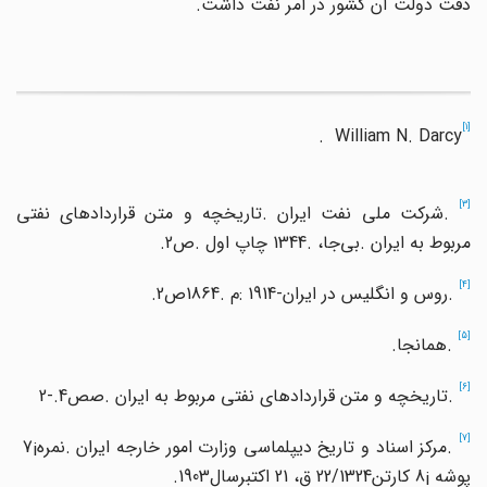
دقت دولت آن کشور در امر نفت داشت.
[1]
. William N. Darcy
[3
.
شرکت ملی نفت ایران
.
تاریخچه و متن قراردادهای نفتی
مربوط به ایران
.
بی
جا،
1344.
چاپ اول
.
ص
.2
[4]
.
روس و انگلیس در ایران
: 1914-
م
1864.
ص
.2
[5]
.
همانجا
.
[6]
.
تاریخچه و متن قراردادهای نفتی مربوط به ایران
.
صص
2-.4
[7
.
مرکز اسناد و تاریخ دیپلماسی وزارت امور خارجه ایران
.
نمره
7¡
پوشه
8¡
کارتن
22/1324
ق،
21
اکتبرسال
.1903