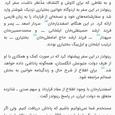
و به نقاطی که برای کاوش و اکتشاف مدّنظر داشت، سفر کرد.
رینولدز در این سفر به اردوگاه خوانین بختیاری نزدیک شوشتر وارد
د و سفارشنامه
های خود و نسخه
ای از قرارداد را به زبان فارسی
[15]
رائه کرد. در این هنگام، اسفندیارخان
سردار اسعد ــ پسر و
رزند ارشد حسینقلی
خان ایلخانی ــ و محمدحسین
خان
[17]
[16]
سپهدار
ــ فرزند ارشد حاج امامقلی
خان
بختیاری ــ به
ترتیب ایلخان و ایل
بیگ بختیاری بودند.
رینولدز در این سفر پیشنهاد کرد که در صورت کمک و همکاری با او
از طرف دولت متبوعش انگلستان، همه
گونه پاداشی داده خواهد
[18]
شد.
برای اطلاع از شرح حال و زندگینامه خوانین به بخش
ضمائم مراجعه شود.
اسفندیارخان با وجود اطلاع از مفاد قرارداد و سهم صدی ـ شانزده
متعلق به دولت ایران، در پاسخ رینولدز گفت :
ستخدم شما نمی
توانیم باشیم که پاداش دریافت کنیم. ولی اگر