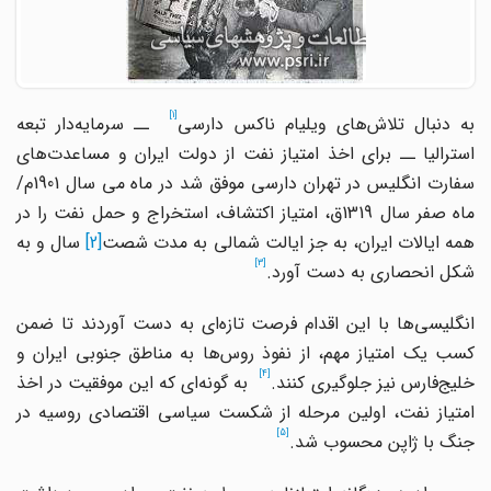
[1]
ه دنبال تلاش
های ویلیام ناکس دارسی
ــ سرمایه
دار تبعه
استرالیا ــ برای اخذ امتیاز نفت از دولت ایران و مساعدت
های
سفارت انگلیس در تهران دارسی موفق شد در ماه می سال 1901م/
ماه صفر سال 1319ق، امتیاز اکتشاف، استخراج و حمل نفت را در
همه ایالات ایران، به جز ایالت شمالی به مدت شصت
[2]
سال و به
[3]
شکل انحصاری به دست آورد.
انگلیسی
ها با این اقدام فرصت تازه
ای به دست آوردند تا ضمن
سب یک امتیاز مهم، از نفوذ روس
ها به مناطق جنوبی ایران و
[4]
لیج
فارس نیز جلوگیری کنند.
به گونه
ای که این موفقیت در اخذ
امتیاز نفت، اولین مرحله از شکست سیاسی اقتصادی روسیه در
[5]
جنگ با ژاپن محسوب شد.