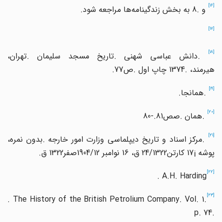
[16]
و
8.
به بخش زندگینامه
ها مراجعه شود
.
[17]
[18
.
دانش عباسی شهنی
.
تاریخ مسجد سلیمان
.
تهران،
هیرمند،
1374.
چاپ اول
.
ص
.77
[19]
.
همانجا
.
[20]
.
همان
.
صص
80-.81
[21
.
مرکز اسناد و تاریخ دیپلماسی وزارت امور خارجه
.
بدون نمره،
پوشه
17¡
کارتن
24/1322
ق،
16
نوامبر
1904/12
صفر
1322
ق
.
[22]
. A.H. Harding
[23]
. The History of the British Petrolium Company. Vol. 1.
p. 74.