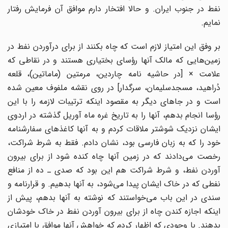
نفط در جنوب ایران. و حالا افتخار دارم موافق آن فرمایش رفتار
نمایم.
بر وفق این امتیاز لازم است که چاه بکنند از برای درآوردن نفط در
زمین
هایی که مالک آنها رؤسای بختیاری هستند و در نقاطی که
علامت ×
]
در حاشیه نامه چاردین، مرمتین (ماماتین)، قلعه
دُراهید، مسجدسلیمان، سرگدار
[
در روی نقشه ملفوف معین شده
است و در جاهای دیگر به مقصود اینکه ترتیبات لازمه را با این
رؤسا انجام بدهم، آنها را به تاریخ غره ماه آوریل گذشته در اردوی
ایشان نزدیک شوشتر ملاقات کردم و به آنها کاغذهای سفارشنامه
خود را که به زبان فارسی بود، نشان دادم. فقط به شرط شراکت،
خصت می
دادند که در زمین آنها چاه کنده شود از برای بیرون
آوردن نفط، و شرط شراکت هم این بود که صدی ـ ده از منافع
نفطی که در خاک ایشان پیدا می
شود، به آنها بدهیم. و قرارنامه و
ندی در این باب می
خواستند که نوشته به آنها بدهم، پیش از
اینکه اجازه کندن چاه از برای بیرون آوردن نفط در خاک خودشان
بدهند. با وجودی که اظهار کردم که خواهش آنها موافق با امتیازی