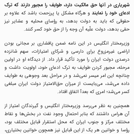
شهریاری در آنها حق مالکیت دارد، طوایف را مجبور دارند که ترک
ادعای خود را نمایند
و هرگاه مشکل یا پرزحمت باشد که علاوه بر
حقوقی که باید به دولت بدهد، به رؤسای محلیه و عشایر نیز
حقی بدهد، دولت علّیه آن وجه را از حق خود کسر کنند.
وزیرمختار انگلیس در این نامه ضمن پافشاری بر مجانی بودن
اراضی غیرمزروع برای دارسی و شرکای امتیازات، سهم شانزده
درصدی دولت ایران را مورد تأکید قرار داد. از دیدگاه او در اولین
مرحله، مجبور کردن طوایف به ترک ادعای خود، اولویت داشت و
نانچه این امر میسر نمی
شد و در مراحل بعد وجوهی به طوایف
داده می
شد، می
بایست از میزان حق
الامتیاز دولت ایران مبلغی
کسر می
شد؛ امری که بعدآ اتفاق افتاد.
مچنین به نظر می
رسد وزیرمختار انگلیس و گیرندگان امتیاز از
ن هراس داشتند که بنابر احتمال وجود نفت در بخش
ها و نقاط
مختلف مرکز و جنوب ایران که محل استقرار قبایل مختلف بود،
رؤسا و خوانین هر یک از این قبایل نیز همچون خوانین بختیاری،