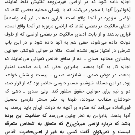
اجازه داده شود که در اراضی غیرمزروعه تفتیش نفط نمایند،
خوانین
[
آنها را مجبور می
کنند که با رؤسای محلیه بعضی نقاط که
راضی مزبوره در آنجا واقع است، قراری بدهند. نیز
]
به واسطه
[
ادعای مالکیت بر بعضی نقاط که اراضی مزبوره در آنجا واقع است،
قراری بدهند و از بابت ادعای مالکیت بر بعضی اراضی که از طرف
ولت داده می
شود، حقی هم به آنها داده شود و در این باب
شرطی در امتیاز مزبور نشده است. مثلا در حوالی شوشتر، خوانین
ختیاری مطالبه صدی ـ ده از منافع خالص کمپانی می
نمایند که
اجازه کار به آنها بدهند. بنابراین حقی که باید صاحب امتیاز
بدهد، در عوض صدی ـ شانزده، صدی ـ بیست و شش خواهد
بود. در این مسئله شوشتر، مستر دارسی حاضر بود که از قرار صد،
دو و نیم برای خوانین حقوق منظور کند. ولی صدی ـ دهی که
خودشان مطالب نمودند، طبعآ به نظر مستر دارسی تحمیل
وق
العاده می
آمد که علاوه بر آنچه به دولت ایران باید برسد، به
نها بدهد. بنابراین به نظر چنین می
رسد
که حقانیت این بوده
باشد که درباره اراضی غیرذی
زرع که متعلق به اشخاص متفرقه
یست و نمی
توان گفت کسی به غیر از اعلی
حضرت اقدس