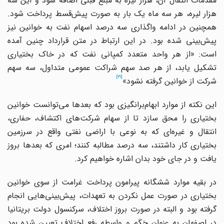
مقدمات انتقال آن، هزار لیره به مبلغ قبلی اضافه شود و این سه
زار لیره، هر سه ماه یک بار به صورت پیش
قسط پرداخت شود.
همچنین در ادامه واگذاری سه درصد اسهام نفت به خوانین نیز
پیش
بینی شده بود. در این ارتباط در متن قرارداد چنین آمده
است: «از هر واحد متعدد کمپانی نفت که در خاک بختیاری
تشکیل یابد، از هر صد سهم شراکت عمومی متداول، سه سهم
[31]
شرکت از خوانین گرفته نشود»
این نکته از موارد ابهام
برانگیزی بود که بعدها می
توانست خوانین
ختیاری را محق سازد تا از سهام شرکت
های اکتشاف، حفاری،
انتقال و غیره
ای که به نوعی با اراضی نفتی واقع در سرزمین
بختیاری کار داشتند، سه درصد مطالبه کنند؛ امری که بعدها بروز
یافت و در جای خود بدان اشاره خواهیم کرد.
در بقیه موارد ششگانه پیرامون پرداخت غرامت از سوی خوانین
بختیاری در صورت عمل نکردن به تعهدات، پیش
بینی
هایی انجام
گرفته بود و البته در صورت بروز اختلاف، سرکنسول دولت بریتانیا
در اصفهان به عنوان حَکَم و واسطه رفع اختلاف تعیین شده بود