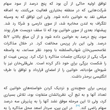
توافق اولیه حاکی از آن بود که پنج درصد از سود سهام
شرکت
هایی که در منطقه بختیاری فعالیت می
کنند، به اضافه
مبلغی نقد به خوانین داده شود. ولی این توافق که به وسیله
تلگراف به لندن مخابره شد، از سوی دارسی و شرکا رد شد.
پیشنهاد بعدی از سوی خوانین بود که تا سقف دویست هزار پوند
سود، پنج درصد به خوانین داده شود و از آن مبلغ بالاتر، 5/2
درصد. ولی این بار پریس مخالفت کرد. در خلال مذاکرات
لامحسین
خان شهاب
السلطنه با وجود نظر مساعد، به واسطه
مرگ یکی از نزدیکان جلسات مذاکره را ترک کرد. پریس غیبت او
ا شکست بزرگی برای خود ذکر کرده است. علی
قلی
خان نیز با
شیوه
ای مؤدبانه، خوانین را از امضای قرارداد و توافق با طرف
انگلیسی برحذر داشت.
پریس برای جمع
بندی و نزدیک کردن خواسته
های خوانین که
تعداد آنها و به تبع آن، نظریاتشان متفاوت بود، تلاش بسیاری
کرد، ولی تا این مرحله موفق نشد آنها را به پذیرش سه درصد
[26]
هام راضی کند.
در این بین، سردار اسعد محل مذاکره را به