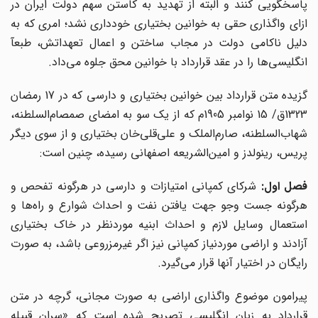
پاسخگویی کنند و البته از تهدید به کاستن سهم دولت ایران در
ازای واگذاری حقی به خوانین بختیاری خودداری نشد؛ امری که به
دلیل ناکامی دولت در مجاب ساختن و اعمال تعهداتش، طبعآ
انگلیسی
ها را در عقد قرارداد با خوانین محق جلوه می
داد.
گزیده متن قرارداد بین خوانین بختیاری و دارسی که در 17 رمضان
132ق/ 15 نوامبر 1905م که از یک سو به امضای صمصام
السلطنه،
شهاب
السلطنه، صارم
الملک و علی
قلی
خان بختیاری و از سوی دیگر
پریس، رینولدز و امین
الشریعه اصفهانی رسیده، چنین است:
صل اول:
شرکای کمپانی امتیازات و دارسی در هرگونه تفحص و
رگونه جست وجو جهت یافتن نفت و احداث شوارع و راه
ها و
استعمال وسایل لازم و احداث ابنیه موردنظر در خاک بختیاری
آزادند و اراضی موردنیاز کمپانی نیز اگر غیرمزروعی باشد، به صورت
رایگان در اختیار آنها قرار می
گیرد.
پیرامون موضوع واگذاری اراضی به صورت مجانی، گرچه در متن
قرارداد به زبان انگلیسی تصریح شده است که «سران قبیله