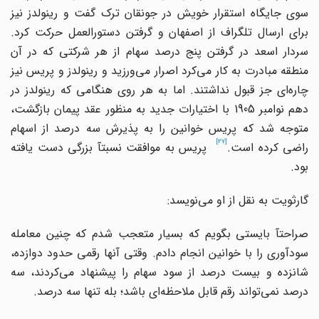
سوی جایگاه استقرار خویش در جونقان ترک گفت و رینولدز نیز
برای ارسال تلگراف از اصفهان و گرفتن دستورالعمل حرکت کرد.
سردار اسعد در گرفتن پنج درصد سهام از هر شرکتی که در آن
نطقه مبادرت به کار می
کرد اصرار می
ورزید و رینولدز و پریس نیز
چاره
ای جز قبول نداشتند. اما به هر روی هنگامی که رینولدز در
دهم نوامبر 1905 با اختیارات جدید به منظور عقد پیمان بازگشت،
متوجه شد که پریس خوانین را به پذیرش سه درصد از اسهام
[27]
راضی کرده است.
پریس به موافقت نسبتآ بزرگی دست یافته
بود.
گارثویت به نقل از او می
نویسد:
صراحتآ بایستی بگویم که بسیار متعجب شدم که چنین معامله
سودآوری را با خوانین انجام دادم. وقتی آنها رقمی حدود دوازده،
انزده و بیست درصد از سود سهام را پیشنهاد می
کردند، سه
درصد نمی
تواند رقم قابل ملاحظه
ای باشد؛ بله تنها سه درصد.