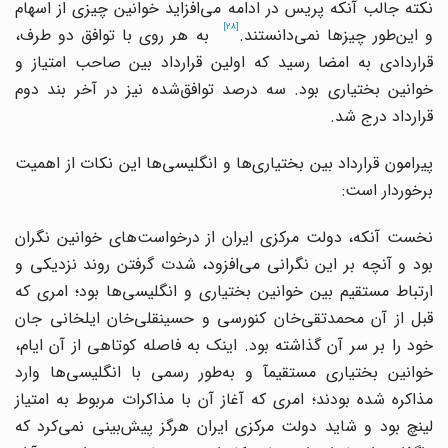
کته جالب آنکه پریس در ادامه می
افزاید خوانین چیزی از اسهام
[28]
 این
طور چیزها نمی
دانستند.
به هر روی با توافق دو طرف،
قراردادی به امضا رسید که اولین قرارداد بین صاحب امتیاز و
خوانین بختیاری بود. سه درصد توافق
شده نیز در آخر بند دوم
قرارداد درج شد.
یرامون قرارداد بین بختیاری
ها و انگلیسی
ها این نکات از اهمیت
برخوردار است:
نخست آنکه، دولت مرکزی ایران از درخواست
های خوانین نگران
ود و آنچه بر این نگرانی می
افزود، شدت گرفتن روند نزدیکی و
ارتباط مستقیم بین خوانین بختیاری و انگلیسی
ها بود؛ امری که
قبل از آن محمدتقی
خان کنورسی و حسینقلی
خان ایلخانی جان
خود را بر سر آن گذاشته بود. اینک به فاصله کوتاهی از آن ایام،
خوانین بختیاری مستقیمآ و به
طور رسمی با انگلیسی
ها وارد
مذاکره شده بودند؛ امری که آغاز آن با مذاکرات مربوط به امتیاز
ینچ بود و شاید دولت مرکزی ایران هرگز پیش
بینی نمی
کرد که