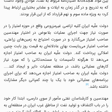
ین مواد هجده
گانه امتیازنامه مربوط به نفت، موادی وجود داشت
که به تدریج و در گذر زمان به ایلات و عشایر بختیاری ارتباط پیدا
کرد؛ به ویژه ماده سوم و نهم قرارداد که از این قرار بودند:
دولت علّیه ایران کلیه اراضی غیرمزروعی واقع در حوزه امتیاز را در
صورت نیاز جهت اجرای عملیات بلاعوض در اختیار مهندسین
احب امتیاز می
گذارد و در صورت احتیاج به زمین
های زراعتی،
احب امتیاز می
بایست بهای عادلانه
ای به قیمت روز بابت چنین
املاکی پرداخت کند. دولت علّیه ایران به صاحب امتیاز اجازه
می
دهد تا هرگونه تأسیسات یا مستحدثاتی را که مورد نیاز
کارهای عملیاتی باشد، در منطقه عملیات دایر و ایجاد کند....
ولت علّیه ایران به صاحب امتیاز اجازه می
دهد که برای اجرای
برنامه
های عملیاتی خود با یک یا چند کمپانی دیگر مشارکت
[6]
داشته باشد.
مهندسین و کارشناسان نفتی مأمور از سوی دارسی، ابتدا کار خود
ا در باب اکتشاف و تولید نفت از مناطق غرب ایران در منطقه
ای به
نام چاه سرخ قصرشیرین و در اواخر سال 1902م آغاز کردند و پس