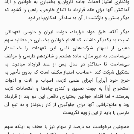
اگذاری امتیاز احداث جاده کاروان
رو بختیاری به خوانین و آزاد
گذاشتن آنها برای عقد قرارداد با اتباع خارجی، راهی را گشود که
دیگر بستن و بازگشت از آن به سادگی امکان
پذیر نبود.
دیگر آنکه، طبق مواد قرارداد، دولت ایران و دارسی تعهداتی
نسبت به یکدیگر داشتند که اقدام خوانین بختیاری در مطالبه سهم
معینی از اسهام شرکت
های نفتی این تعهدات را خدشه
دار
می
ساخت. به طور مثال، ماده هشتم و شانزدهم دارسی را موظف
می
ساخت تا حداکثر دو سال پس از عقد قرارداد مبادرت به
تشکیل شرکت کند: «صاحب امتیاز مکلف است که بدون تأخیر به
رج خود
]
برای
[
اجزای علمی لازمه، اسباب و آلات و ادوات
ستخراج
]
را
[
به جهت تعمیق و کندن چاه
ها و امتحانات لازمه
بفرستد.» اما اقدام خوانین بختیاری ناقض این دو بند از قرارداد
بود و مانع
تراشی آنها برای جلوگیری از کار رینولدز و به تبع آن
دارسی را باید از این زاویه نگریست.
همچنین درخواست ده درصد از سهام نیز با عطف به اینکه سهم