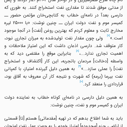
از مدتی موفق شدند تا مقداری نفت استخراج کنند. به طوری که
ارسی بعدآ در نامه
ای خطاب به کتابچی
خان مؤتمن حضور ــ
کمیسر موم و نفت دولت ایران ــ چنین نوشت: «با 25000 لیره
خارج ثابت و معلوم کردم که بهترین روغن
]
نفت
[
در آنجا موجود
[7]
است.»
ولی چون مقدار نفت تولیدشده به میزان تجاری نبود،
کار متوقف شد. دارسی اذعان داشت که این امتیاز ملاحظات و
[8]
همیت تجاری ندارد...،
بنابراین موقع را مقتضی دید که به
واسطه
]
دخالت
[
مردمان باتجربه، این کار
]
اکتشاف و استخراج
[9]
فت
[
را عملی سازد...»
به همین دلیل گیرنده امتیاز، با کمپانی
نفت بیرما (برمه) که شهرت و نتیجه کار آن معروف به آفاق بود،
[10]
قراردادی را منعقد کرد.
به همین دلیل دارسی در نامه
ای کوتاه خطاب به نماینده دولت
ایران و کمیسر موم و نفت، چنین نوشت:
اید به شما اطلاع بدهم که در تهیه
]
مقدماتی
[
هستم
]
تا
[
قسمتی
ز اراضی جزو
]
محدوده
[
امتیاز خودم را به جهت عمل نفت امتحان