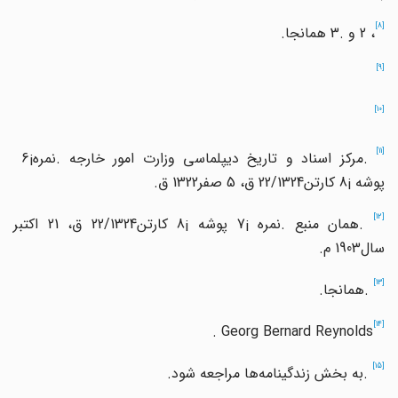
[8]
،
2
و
3.
همانجا
.
[9]
[10]
[11
.
مرکز اسناد و تاریخ دیپلماسی وزارت امور خارجه
.
نمره
6¡
پوشه
8¡
کارتن
22/1324
ق،
5
صفر
1322
ق
.
[12
.
همان منبع
.
نمره
7¡
پوشه
8¡
کارتن
22/1324
ق،
21
اکتبر
سال
1903
م
.
[13]
.
همانجا
.
[14]
. Georg Bernard Reynolds
[15]
.
به بخش زندگینامه
ها مراجعه شود
.