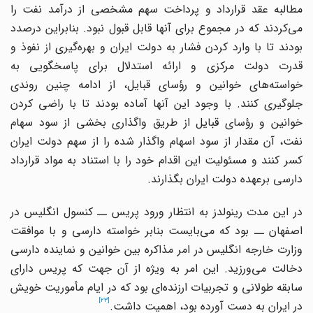
مطالبه عقد قرارداد و پرداخت سهم مشخصی از درآمد نفت را
می
کردند که در مجموع برای آنها قابل قبول نبود. بنابراین درصدد
ودند تا با وارد کردن فشار به دولت ایران و بهره
گیری از نفوذ و
قدرت دولت مرکزی و ارائه استدلال برای پاسخگویی به
خواسته
های خوانین و رؤسای قبایل، از ادامه چنین روندی
جلوگیری کنند. با وجود این آنها آماده بودند تا با راضی کردن
خوانین و رؤسای قبایل از طریق واگذاری بخشی از سود سهام
نفت، آن مقدار از سود اسهام واگذار شده را از سهم دولت ایران
کسر کنند و مسئولیت این اقدام خود را با استناد به مواد قرارداد
دارسی برعهده دولت ایران بگذارند.
در این مدت رینولدز به انتظار ورود پریس ــ کنسول انگلیس در
صفهان ــ بود که می
بایست بنابر خواسته دارسی و با موافقت
وزارت خارجه انگلیس در امر مذاکره بین خوانین و نماینده دارسی
دخالت می
ورزید. این امر به ویژه از آن جهت که پریس دارای
ابقه طولانی و تجربیات ارزنده
ای بود که در ایام مأموریت خویش
[23]
در ایران به دست آورده بود، اهمیت داشت.