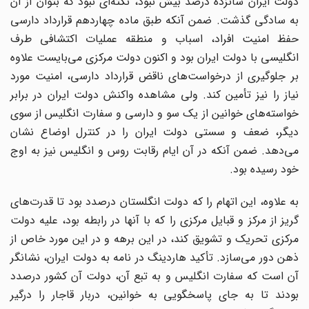
ولت ایران شانزده درصد بیش نبود، نکته
ای نبود که بتوان از آن
به سادگی گذشت. ضمن آنکه طبق ماده چهاردهم قرارداد دارسی
حفظ امنیت افراد، اسباب و منطقه عملیات اکتشافی طرف
انگلیسی با دولت ایران بود و اکنون دولت مرکزی می
بایست علاوه
بر جلوگیری از درخواست
های ناقض قرارداد دارسی، امنیت مورد
نیاز را نیز تأمین کند. ولی مشاهده واکنش دولت ایران در برابر
خواسته
های خوانین از یک سو و دارسی و سفارت انگلیس از سوی
دیگر، ضعف و سستی دولت ایران را در کنترل اوضاع نشان
می
دهد. ضمن آنکه در آن ایام رقابت روس و انگلیس نیز به اوج
خود رسیده بود.
به علاوه، این اتهام را که دولت انگلستان درصدد بود تا قدرت
های
گریز از مرکز و قبایل مرکزی را که با آنها در رابطه بود، علیه دولت
مرکزی تحریک و تشویق کند، در این برهه و در این مورد خاص از
هن دور می
سازد. تأکید هاردینگ در نامه به دولت ایران، نشانگر
آن است که سفارت انگلیس و به تبع آن، دولت آن کشور درصدد
بودند تا به جای پاسخگویی به خوانین، دربار قاجار را درگیر