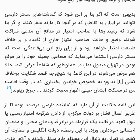
دیهی است که اگر بنا بر این شود که گماشته
های مستر دارسی
نتوانند در ایران به نقاطی که در آنجا کار دارند سفر کنند، و اگر بنا
شود که زمیندارها با صاحب امتیاز در منافع آن مدعی شراکت
شوند، وضع و حالت صاحب امتیاز خارج از قاعده و بر خلاف
طبیعت امتیاز خواهد بود و از برای رفع این بی
قاعدگی است که
ستر دارسی استدعا می
نماید که مساعی جمیله خود را در موقع
بودن در تهران مبذول بدارید. همان
طور که شفاهآ عرض شد، حالا
م عرض می
شود، در این کاغذ به هیچ
وجه قصد شکایت برخلاف
سی
]
را
[
ندارم؛ به خصوص خوانین بختیاری که در وقت اقامت
[21]
من در مملکت ایشان خیلی اظهار محبت کردند.... جرج رینولدز
این نامه حکایت از آن دارد که نماینده دارسی درصدد بوده تا از
طریق اعمال فشار بر دولت مرکزی، از دادن هرگونه امتیاز رسمی یا
بول تعهد در قالب یک قرارداد در برابر قدرت
های محلی و مدعیان
احتمالی خودداری ورزد. با این وصف، دولت انگلیس و سفارت آن
کشور در تهران به دنبال این مسئله وارد میدان شدند و آرتور هنری