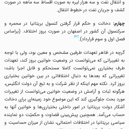
و انتقال نفت و سه هزار لیره به صورت اقساط سه ماهه در صورت
کشف و جریان نفت در خطوط انتقال.
چهارم:
دخالت و حَکَم قرار گرفتن کنسول بریتانیا در محمره و
سرکنسول آن کشور در اصفهان در صورت بروز اختلاف. (براساس
[32]
فصل اول و سوم قرارداد).
گرچه در ظاهر تعهدات طرفین مشخص و معین بود، ولی با توجه
ه تغییراتی که می
توانست در وضعیت خوانین بروز کند، تعهدات
طرف بختیاری نمی
توانست کاملا مستحکم و قابل اجرا باشد؛
تغییراتی که بعدها به دنبال اختلافاتی در بین خوانین بختیاری
بروز کرد. نکته مهم اینکه از نظر شرکت و به تبع آن دولت انگلیس،
هرگونه ثبات و آرامش در وضعیت خوانین می
توانست از تغییرات
ورد بحث جلوگیری کند که این موضوع خود زمینه
ای برای دخالت
شکار دولت بریتانیا در امور داخلی بختیاری
ها و خوانین آنها به
حساب می
آمد. همچنین پیش
بینی قضاوت و حکمیّت دو نماینده
سیاسی بریتانیا در اختلافات احتمالی، نشان از میزان حساسیت و