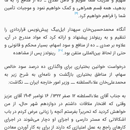
سهیم و شریک شما شویم و لااقل صدی ـ ده از منافع را به ما
بدهید، همه قِسم همراهی و کمک خواهیم نمود و موجبات تأمین
[19]
شما را فراهم خواهیم کرد.
نگاه محمدحسین
خان سپهدار ایل
بیگ پیش
نویس قراردادی را
تنظیم و به رینولدز پیشنهاد و ارائه کرد که مواد مندرج در آن،
علاوه بر صدی ـ ده از منافع و سود اسهام، بسیار محکم و قانونی و
[20]
حتی از لحاظ بین
المللی متقن بود.
رینولدز پس از مشاهده
درخواست خوانین بختیاری برای واگذاری ده درصد سود خالص
سهام، از مناطق بختیاری بازگشت و نامه
ای به شرح زیر به
محمدعلی
خان علاءالسلطنه ــ وزیر امور خارجه ایران ــ نگاشت:
به جناب آقای علاءالسلطنه 12 صفر 1322/ 16 نوامبر 1904 آقای عزیز
وقتی که افتخار ملاقات داشتم در دوازدهم شهر حال، از من
خواهش کردید که تحریرآ بفرستم آنچه را زبانی عرض کردم در باب
اشکالاتی که مستر دارسی و اجزای او دچار می
شوند در اجرای
کارهای راجع به عمل امتیازی که دارند از برای به کار آوردن معادن