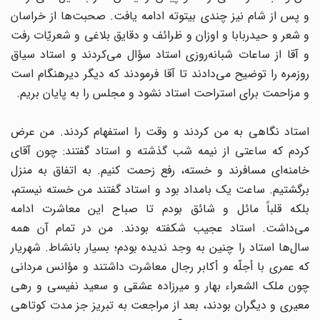
و پس از شام نیز چندی بیتوته ادامه یافت. صحبت‌ها از خراسان
و شعر و حیدربابا و اوزان و ظرائف و دقایق بلاغی و شعریّات رفت
و آقا از ساعات شبانه‌روزی استاد سؤال می‌کردند و استاد سیاق
روزمره را توضیح می‌دادند تا آقا فرمودند که دیگر دیرهنگام است
و مزاحمت برای استراحت استاد نشود و مجلس را به پایان بریم.
استاد نگاهی به من کردند و وقت را استفهام کردند. من عرض
کردم که ساعتی از نیمه شب گذشته و استاد گفتند: چون آقای
خامنه‌ای مسافرند و خسته، رفع زحمت کنیم. به اتفاق به منزل
برگشتیم. ساعت یک بامداد بود و استاد گفتند من خسته نیستم،
بلکه قلباً مائل و شائق بودم تا صباح این معاشرت ادامه
می‌داشت. استاد عجیب شکفته بودند. من در تمام آن همه
سال‌ها استاد را چنین به وجد ندیده بودم؛ بسیار بانشاط. شهریار
که عمری با أجلّه و أکابر رجال معاشرت داشتند و مؤانس مردانی
چون ملک الشعراء بهار و میرزاده عشقی و سعید نفیسی و رهی
معیری و دیگران بودند، بعد از مراجعت به تبریز جز مدت کوتاهی