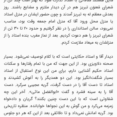
مایل هستند ملاقاتی با استاد تدارک شود که بهتر است چند تن از
شعرای مُعنوَن تبریز هم در آن دیدار ملتزم و مشایع باشند. روز
بعدش معظم له به تبریز آمدند و چون حضور ایشان در منزل استاد
یا منزل محل ورود آقا که منزل امام جمعه وقت بود، مناسب
نمی‌بود، سالن استانداری را در نظر گرفتیم و حدود 20 تا 30 تن از
شعرای تبریز را هم دعوت کردیم. بعد از نماز مغرب بنده استاد را از
منزلشان به میعاد ملازمت کردم.
دیدار آقا و استاد حکایتی است که با کلام توصیف نمی‌شود. بسیار
صحنه دلاویزی بود. از این جهت که من با تمام رفتارها و سکنات
استاد حکیم آشنایی دارم، برای من این نوع استقبال از استاد
بسیار شگفت‌انگیز بود. این دو همدیگر را به آغوش کشیدند و
استاد تا دست آقا را در دست گرفت، گریه عجیبی سرکرد. دست
آقا را به سینه فشرد و گفت «ابوالفضل مائی». آخر این چه
شقاوتی است که با این دست چنین بکنند؟ گریان و دادخواه
زمزمه می‌کرد و من گوش به این نجواها خوابانده. منظره تاریخی
بود. گریه امانش نمی‌داد و تا دقائقی بعد از این که هر دو جلوس