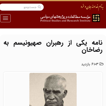
منو
نامه یکی از رهبران صهیونیسم به
رضاخان
6103 بازدید