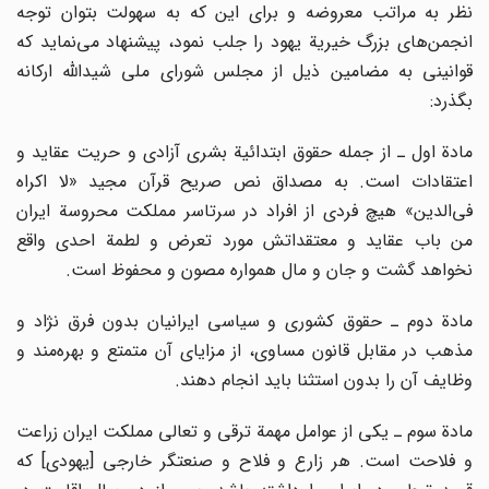
نظر به مراتب معروضه و برای این که به سهولت بتوان توجه
انجمن‌های بزرگ خیریة یهود را جلب نمود، پیشنهاد می‌نماید که
قوانینی به مضامین ذیل از مجلس شورای ملی شیدالله ارکانه
بگذرد:
مادة اول ـ از جمله حقوق ابتدائیة بشری آزادی و حریت عقاید و
اعتقادات است. به مصداق نص صریح قرآن مجید «لا اکراه
فی‌الدین» هیچ فردی از افراد در سرتاسر مملکت محروسة ایران
من باب عقاید و معتقداتش مورد تعرض و لطمة احدی واقع
نخواهد گشت و جان و مال همواره مصون و محفوظ است.
مادة دوم ـ حقوق کشوری و سیاسی ایرانیان بدون فرق نژاد و
مذهب در مقابل قانون مساوی، از مزایای آن متمتع و بهره‌مند و
وظایف آن را بدون استثنا باید انجام دهند.
مادة سوم ـ یکی از عوامل مهمة ترقی و تعالی مملکت ایران زراعت
و فلاحت است. هر زارع و فلاح و صنعتگر خارجی [یهودی] که