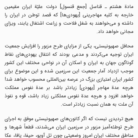
مادة هشتم ـ قناسل [جمع قنسول] دولت علیّة ایران مقیمین
خارجه به کلیه مهاجرینی [یهودی‌ها] که قصد توطن در ایران را
داشته و می‌خواهند به شغل فلاحت و زراعت اشتغال یابند، ویزای
مجانی خواهد داد.
محافل صهیونیستی، یکی از مزایای طرح مزبور را افزایش جمعیت
ایران توجیه می‌کردند و مدعی بودند که انتقال یهودی‌های نقاط
گوناگون جهان به ایران و اسکان آن در نواحی مختلف این کشور
موجب ازدیاد آمار جمعیت این سرزمین شده و این موضوع برای
کشور ایران امتیازی بزرگ در عرصه بین‌المللی محسوب خواهد شد!
هرچه عدة مهاجر [یهودی] زیادتر باشد بر عدة نفوس مملکت
خواهد افزود و هرچه عدة نفوس مملکتی زیاد باشد، قوه و نفوذ
آن ملت به همان نسبت زیادتر است.
هیچ تردیدی نیست که اگر کانون‌های صهیونیستی موفق به اجرای
طرح توطئه‌آمیز مزبور در سرزمین ایران می‌شدند، قطعاً شهرها و
مناطق مختلف ایران امروز وضعیتی چون تل آویو، حیفا، یافا، عکا