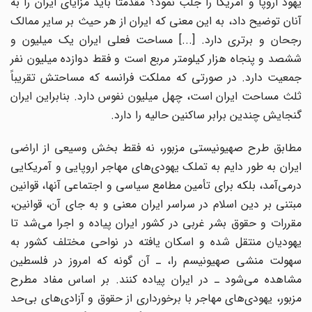
یهود اروپا و آمریکا را جلب نمود؟ مقدمتاً باید مزایای ایران را به
آنان توضیح داد، به این معنی که ایران از هر حیث بر سایر ممالک
رجحان و برتری دارد. [...] مساحت فعلی ایران یک میلیون و
ششصد و پنجاه هزار کیلومتر مربع است و فقط دوازده میلیون نفر
جمعیت دارد. در صورتی که مملکت فرانسه که مساحتش تقریباً
ثلث مساحت ایران است، چهل میلیون نفوس دارد. بنابراین ایران
گنجایش چندین برابر ساکنین حالیه را دارد.
مطابق طرح صهیونیستی مزبور، نه فقط بخش وسیعی از اراضی
ایران به طور دایم به تملک یهودی‌های مهاجر اروپایی و آمریکایی
درمی‌آمد، بلکه برای تأمین مطامع سیاسی و اجتماعی آنها، قوانین
مبتنی بر دین اسلام در سراسر ایران معنی و به جای آن، قوانین،
مقررات و حقوق بشر غربی در کشور ایران پیاده و اجرا می‌شد تا
یهودیان منتقل شده و اسکان یافته در نواحی مختلف کشور به
سهولت منشی صهیونیسم را، ـ آن گونه که امروز در فلسطین
مشاهده می‌شود ـ در ایران پیاده کنند. بر اساس مفاد مطرح
مزبور، یهودی‌های مهاجر با برخورداری از حقوق و آزادی‌های بی‌حد