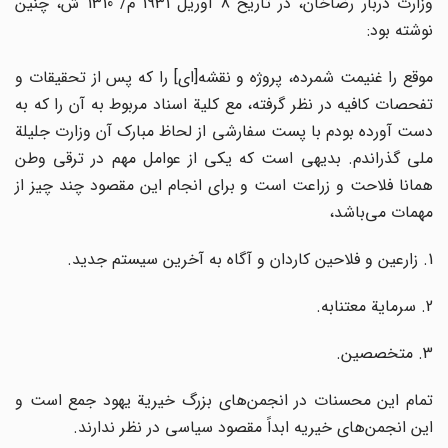
وزارت دربار رضاخان، در تاریخ 8 آوریل 1931 م/ 1310 ش، چنین
نوشته بود:
موقع را غنیمت شمرده، پروژه و نقشه‌[ای] را که پس از تحقیقات و
تفحصات کافیه در نظر گرفته، مع کلیة اسناد مربوط به آن را که به
دست آورده بودم با پست سفارشی از لحاظ مبارک آن وزارت جلیلة
ملی گذراندم. بدیهی است که یکی از عوامل مهم در ترقی وطن
همانا فلاحت و زراعت است و برای انجام این مقصود چند چیز از
مهمات می‌باشد،
1. زارعین و فلاحین کاردان و آگاه به آخرین سیستم جدید.
2. سرمایة معتنابه.
3. متخصصین.
تمام این محسنات در انجمن‌های بزرگ خیریة یهود جمع است و
این انجمن‌های خیریه ابداً مقصود سیاسی در نظر ندارند.