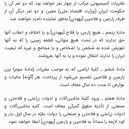
نظریات کمیسیونی مرکب از چهار نفر خواهد بود که دو نفر آن را
حکومت ایران (وزارت اقتصاد ملی) معین و دو نفر دیگر آن از
طرف زارعین و فلاحین [یهودی] به‌طور نماینده نامزد خواهند شد.
مادة پنجم ـ هیچ زارعی یا فلاح [یهودی] و یا اخلاف و اعقاب آنها
حق ندارند که در تحت هیچ عنوانی، قطعه زمینی را که به آنها
تفویض شده به شخص یا اشخاص و یا مجامع و غیره که تبعیت
ایران را ندارند انتقال نموده و یا به آنها بفروشند.
مادة ششم ـ کلیة اراضی که به موجب مقررات (مادة سوم) بین
زارعین و فلاحین تقسیم می‌شود از پرداخت هر [گونه] مالیات و
عوارض تا مدت ده سال معاف است.
مادة هفتم ـ ورود کلیة ماشین‌آلات و ادوات زراعتی و فلاحتی و
صنعتی از تأدیة حقوق گمرکی معاف است. کلیه ماشین‌آلات و
ادوات زراعتی و فلاحتی و صنعتی را دولت علیّه در سال اول بذر و
کود لازمه را مجاناً به فلاحین و زارعین [یهودی] اعطا خواهد نمود.