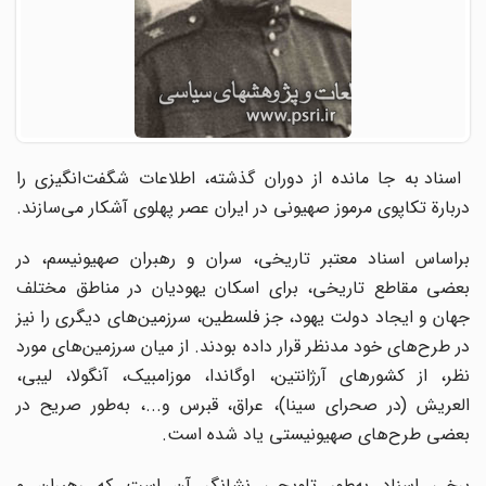
اسناد به جا مانده از دوران گذشته، اطلاعات شگفت‌انگیزی را
دربارة تکاپوی مرموز صهیونی در ایران عصر پهلوی آشکار می‌سازند.
براساس اسناد معتبر تاریخی، سران و رهبران صهیونیسم، در
بعضی مقاطع تاریخی، برای اسکان یهودیان در مناطق مختلف
جهان و ایجاد دولت یهود، جز فلسطین، سرزمین‌های دیگری را نیز
در طرح‌های خود مدنظر قرار داده بودند. از میان سرزمین‌های مورد
نظر، از کشورهای آرژانتین، اوگاندا، موزامبیک، آنگولا، لیبی،
العریش (در صحرای سینا)، عراق، قبرس و...، به‌طور صریح در
بعضی طرح‌های صهیونیستی یاد شده است.
برخی اسناد به‌طور تلویحی نشانگر آن است که رهبران و