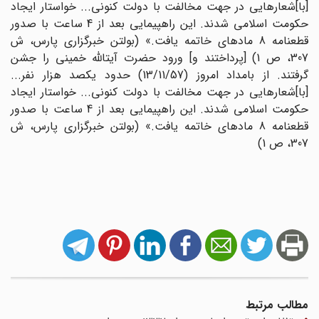
[با]شعارهایى در جهت مخالفت با دولت کنونى... خواستار ایجاد
حکومت اسلامى شدند. این راهپیمایى بعد از 4 ساعت با صدور
قطع‏نامه 8 ماده‏اى خاتمه یافت.» (بولتن خبرگزارى پارس، ش
307، ص 1) [پرداختند و] ورود حضرت آیت‏اللّه‏ خمینى را جشن
گرفتند. از بامداد امروز (13/11/57) حدود یکصد هزار نفر...
[با]شعارهایى در جهت مخالفت با دولت کنونى... خواستار ایجاد
حکومت اسلامى شدند. این راهپیمایى بعد از 4 ساعت با صدور
قطع‏نامه 8 ماده‏اى خاتمه یافت.» (بولتن خبرگزارى پارس، ش
307، ص 1)
مطالب مرتبط