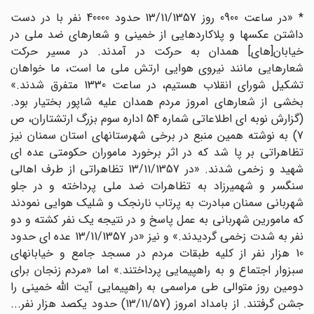
* «در ساعت 0900 روز 13/11/1357 حدود 40000 نفر با در دست
داشتن عکسها و پلاکاردهایى از خمینى و شعارهاى ضد ملى در
خیابان[هاى] همدان به حرکت‏ در آمدند. در مسیر حرکت
شعارهایى مانند نیروى هوایى ارتش ملى ما است، ما خواهان
تشکیل شوراى انقلاب هستیم، در ساعت 1330 متفرق شدند.»
بخشى از شعارهاى امروز مردم همدان علیه شاپور بختیار بود.
(گزارش نوبه ‏اى اطلاعاتى شماره 54 اداره سوم بزرگ ارتشتاران، ص
7) به نوشته همین منبع در برخى شهرستانهاى استان سمنان نیز
تظاهراتى بر پا شد که در اثر برخورد ماموران حکومتى عده ‏اى
شهید و زخمى شدند. «در 13/11/1357 تظاهراتى از طرف اهالى
سنگسر و شهمیرزاد به تظاهرات ضد ملى پرداخته و در جلو
شهربانى سمنان مبادرت به پرتاب نارنجک و شلیک هوایى نمودند
که مامورین شهربانى به عمل پاسخ و در نتیجه یک نفر کشته و دو
نفر به شدت زخمى گردیدند.» و نیز «در 13/11/1357 عده‏ اى حدود
10 هزار نفر از کلیه طبقات مردم در مسجد جامع و خیابانهاى
سبزوار اجتماع و به راهپیمایى پرداختند.» اما «مردم زنجان براى
دومین روز متوالى طى مراسمى به راهپیمایى آیت ‏اللّه‏ خمینى را
جشن گرفتند. از بامداد امروز (13/11/57) حدود یکصد هزار نفر...