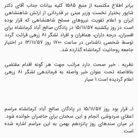
برابر اطلاع مکتسبه از منبع 1585 کلیه بیانات جناب آقاى دکتر
شاپور بختیار نخست وزیر مبنى بر قدردانى از ارتش شاهنشاهى
ایران و اعلام تقویت نیروهاى مسلح شاهنشاهى که قرار بوده
است در روز یکشنبه 15/11/57 در پادگان صالح ‏آباد کرمانشاه براى
افسران، درجه ‏داران، همافران و افراد لشگر 81 زرهى قرائت گردد
توسط شخصى ناشناس در ساعت 1700 روز 13/11/57 در اختیار
جامعه روحانیت کرمانشاه گذارده شد.
نظریه : خبر صحت دارد مراتب جهت هر گونه اقدام مقتضى
بلافاصله تحت عنوان خبر واصله به فرماندهى لشگر 81 زرهى
اعلام گردیده است.1 سیار
1ـ قرار بود روز 15/11/57 در پادگان صالح ‏آباد کرمانشاه مراسم
اعطاى سردوشى انجام و این سخنان براى حاضران خوانده شود.
در میان سندهاى روز پانزدهم بهمن به این مراسم اشاره شده
است.