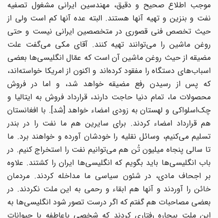
موجب اطلاع صحیح و دقیق، مهندسین ایرانی مشغول تصفیه
نفت و بنزین و تهیه آنها هستند. البته عده آنها کم است ولی از
حیث تخصص فنی قصوری در متخصصین ایرانی نیست و حتی
روغن ماشین را می‌توانند تهیه کنند. آقای مکی می‌گفت علت
مضیقه از حیث روغن ماشین آن است که عمّال انگلیسی‌ها بعضی
اسباب‌های دستگاه را مفقود کرده‌اند و اکنون از امریکا خواسته‌اند،
که پس از رسیدن رفع مضیقه خواهد شد، و اما در فروش
محصولات ما، تمام دنیا حاجت دارند، قرارداد فروش به ایتالیا و
چک‌اسلواکی و لهستان به زودی امضاء خواهد [شد]. با افغانستان
هم قرارداد امضاء کردند. برای سایرین هم ما نفت را در بندر
تسلیم می‌کنیم، وسائل نقلیه را خودشان آورده و خواهند برد. ما
تا سالی پنجاه میلیون تُن هم می‌توانیم نفت را استخراج کنیم. در
باب انگلیسی‌ها باید بگویم که انگلیسی‌ها ایران را کشتند. علاوه
بر اجحاف مادی، در شئون سیاسی ما مداخله کردند. مردمان
خائن را آوردند و آنها هم ابقاء و رحمی به این ملت نکردند. در
بعضی مصاحبات هم گفتم که اگر درست تصور شود انگلیسی‌ها به
این ملت بیچاره رفتاری کردند که شخصی باعاطفه با حیوانات