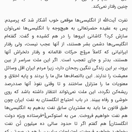
چنین رفتار نمی‌کند.
نفرت آیت‌الله از انگلیسی‌ها موقعی خوب آشکار شد که پرسیدم:
پس به عقیده حضرتعالی به هیچ‌وجه با انگلیسی‌ها نمی‌توان
سازش کرد؟ کاشانی ابروها را در هم کشیده و گفت: گفته‌ام
انگلیسی‌ها دشمن بشر هستند، از آنها عجب نیست، ولی رفتار
ایرانیانی که کاملاً مروّج حرکات ظالمانه و رفتار دلخراش آنها
هستند، بدتر و جای تعجب است. اگر این ملت سراسر از بین
برود، بر این زندگی ننگین رجحان دارد، زیرا مردم ایران اقل وسائل
معیشت را ندارند. این باانصاف‌ها مال ما را بردند و پایه اخلاق و
معنویات ما را متزلزل ساختند و تا وقتی نفوذ آنها صددرصد
ریشه‌کن نگردد، این ملت نمی‌تواند انتظار داشته باشد که روی
خوشی و رفاه ببیند. در باب احتیاج انگلستان به نفت ایران چون
طبق قانون ما باید به مشتریان سابق نفت بدهیم به انگلیسی‌ها
هم نفت خواهیم فروخت. من به استوکس[=فرستاده ویژه دولت
انگلستان] هم گفتم اگر تا حدود سالی ده میلیون تُن نفت
بخواهید خواهیم فروخت، احتیاجات سایرین را هم در صورتی که