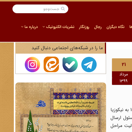
ا
نگاه دیگران
رجال
روزنگار
نشریات الکترونیک
درباره ما
ما را در شبکه‌های اجتماعی دنبال کنید
21
مرداد
1399
‌دکتر دونالد ‌نیوتن ویلبر (Donald Newton Wilber) ) یکی از سازمان‌دهنده‌های اصلی عملیات آژاکس بود. وی در اواخر آوریل 1953 به نیکوزیا
ئول ارسال
ولیت مراحل