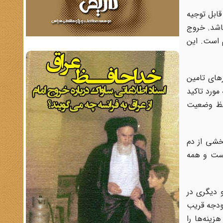
قابل توجیه
باشد. خروج
 است. این
های تامین
مورد تاکید
حفظ وضعیت
خشی از دم
است و همه
 دیگری در
گری به اسم تامین خدمات مردم. همین می‌شود که بیش از 90 درصد بودجه قریب
زینه‌ها را