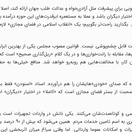
یی برای پیشرفت ملل آزادی‌خواه و عدالت طلب جهان ارائه کند، اصلا 
ار دیگران باشد و عملا به مستعمره ابرقدرت‌های این حوزه درآمده 
بگذارید راحت‌تر بگوییم؛ یک «انقلاب اسلامی در فضای مجازی« لازم
کت قابل چشم‌پوشی نیست. قوانین مصوب مجلس یکی از بهترین ابزار
ا، مقابله با رانت‌خواری‌ها و در یک کلام «ریل‌گذاری صحیح» است که 
 کار، با مخالفت‌هایی هم روبه‌رو خواهد شد. منافع خیلی‌ها به 
که صدای «خودی»هایشان را هم درآورده. اسناد «اسنودن» فقط ب
حبت از بستر فضای مجازی است که «کاملا» در اختیار «دیگران» 
صی و کوتاه‌مدت‌شان می‌کنند. یکی نانش در واردات تجهیزات است و
واردات پهنای باند. یکی به اسم تامین زیرساخت کشور، دی
جهیزات و امکانات عموما وارداتی. اما وقتی سراغ میزان اثربخشی این ه