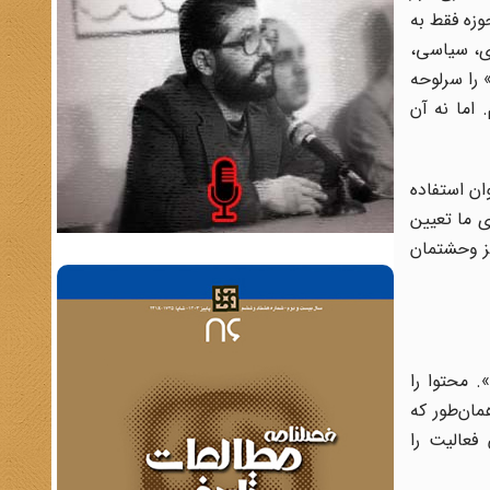
وزه فقط به
ی، سیاسی،
 را سرلوحه
 اما نه آن
ان استفاده
ی ما تعیین
جز وحشتمان
. محتوا را
مان‌طور که
فعالیت را