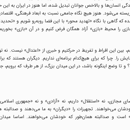
انسان‌ها و بالاخص جوانان تبدیل شده، اما هنوز در ایران به این ح
یسته می‌شود. هنوز هیچ نگاه جامعی نسبت به ابعاد فرهنگی، اقتصاد
که گاهی با نگاه «تهدید محور» با این فضا روبه‌رو شویم و «تحدید»
ازی را محیط «بازی» آزاد همگان فرض کنیم و در آن «بازی» بخوریم.
م، بین این افراط و تفریط در حرکتیم و خبری از «اعتدال» نیست. نه تو
ایش را. چرا که برای هیچ‌کدام برنامه‌ای نداریم. دیگران هستند که برا
 و تا وضع اینگونه باشد، در این میدان بزرگ، از هر طرف که برویم، 
ضای مجازی، نه «استقلال» داریم، نه «آزادی» و نه «جمهوری اسلامی»
ودشان می‌خواهند. تجهیزات را «دیگران» به ما می‌دهند و صدالبته ه
 است و صدالبته همان‌طور که خودشان می‌خواهند. اساسا میدان 