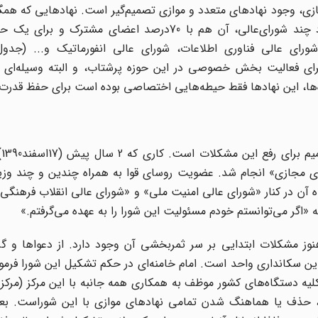
زی، وجود نهادهای متعدد و موازی تصمیم‌گیر است. نهادهایی که همگی
راه‌بری این حوزه هستند. شاید هرکجای دنیا بود، به وجود چند شورای‌عالی، آن هم با 70‌درصد اعضای
 شورای عالی فناوری اطلاعات، شورای عالی انفورماتیک و... (جدول
 برای فعالیت بخش خصوصی در این حوزه پرشتاب، و البته وسیله‌ای ب
ه‌ها، این نهادها فقط حیطه‌هایی اختصاصی بوده است برای حفظ قدرت.
«سک
ی مجازی» انجام شد. عضویت روسای قوا به همراه چندین و چند وزی
اه آن در کنار «شورای عالی امنیت ملی» و «شورای عالی انقلاب فرهنگی
 «اگر می‌توانستم ‏خودم مسئولیت این شورا را به عهده می‌گرفتم.»
ز تشکیل این شورا، هنوز مشکلات ابتدایی بر سر ثمربخشی آن وجود دارد. از دعواها 
ن سکانداری واحد است. امام خامنه‌ای در حکم تشکیل این شورا فرموده‌
لیه دستگاه‌های کشور موظف به همکاری همه جانبه با این مرکز (مرک
، حذف یا هماهنگ شدن تمامی نهادهای موازی با این شوراست. بع