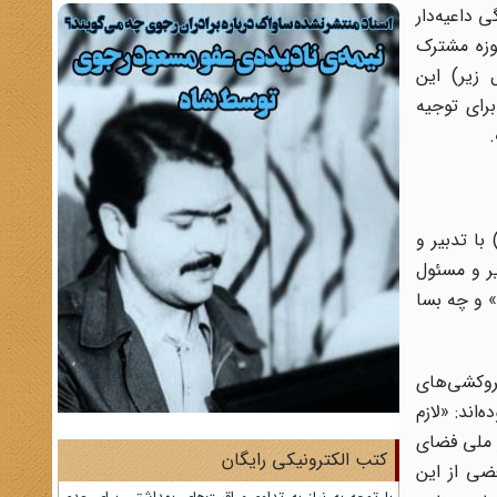
 داعیه‌دار
 مشترک و برای یک حوزه مشترک
 زیر) این
رای توجیه
انداری واحد» در عرصه فضای مجازی، عاقلانه‌ترین تصمیم برای رفع این مشکلات است. کاری که 2 سال پیش (17اسفند1390) با تدبیر و
ر و مسئول
» و چه بسا
و گروکشی‌های
اند: «لازم
ز ملی فضای
کتب الکترونیکی رایگان
ضی از این