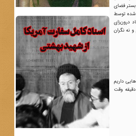
 بستر فضای
 شده توسط
 درون‌زای
و نه نگران
هایی داریم
دقیقه وقت