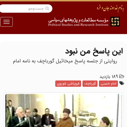
منو
این پاسخ من نبود
روایتی از جلسه پاسخ میخائیل گورباچف به نامه امام
189 بازدید
امام خمینی
گورباچف
فروپاشی شوروی