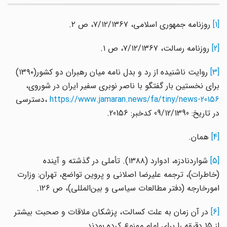
[1]
روزنامه جمهوری اسلامی، ۷/۱۲/۱۳۶۷، ص ۲.
[2]
روزنامه رسالت، ۷/۱۲/۱۳۶۷، ص ۱.
[3]
روایت ناشنیده از رد و بدل نامه میان رهبران دو کشور(۱۳۹۰)
برای نخستین بار گفتگو با ناصر نوبری سفیر ایران در شوروی،
https://www.jamaran.news/fa/tiny/news-20156
،دسترسی
در تاریخ: 09/12/1390 کدخبر: 20156.
[4]
همان.
[5]
شواردنادزه، ادوارد (۱۳۸۸). تأملی در گذشته و آینده
(خاطرات)، ترجمه علیرضا اصلانی و پروین تواضع، تهران: وزارت
امورخارجه (دفتر مطالعات سیاسی و بین‌المللی)، ص ۱۲۶.
[6]
در آن زمان به علت کسالت، پزشکان ملاقات و صحبت بیشتر
از ۱۵ دقیقه را برای امام ممنوع کرده بودند.