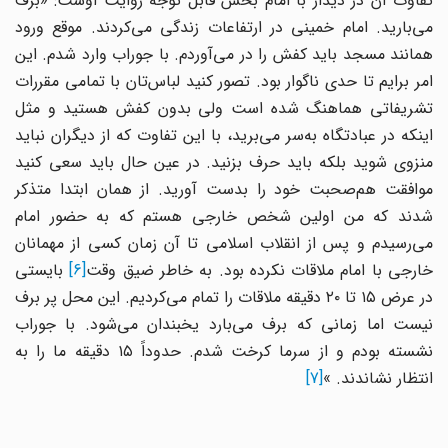
تفاوت آن در دیدار با امام بخش قابل توجه روایت اوست: «برف
می‌بارید. امام خمینی در ارتفاعات زندگی می‌کردند. موقع ورود
همانند مسجد باید کفش را در می‌آوردم. با جوراب وارد شدم. این
امر برایم تا حدی ناگوار بود. تصور کنید لباس‌تان با تمامی مقررات
تشریفاتی هماهنگ شده است ولی بدون کفش هستید و مثل
اینکه در عبادتگاه به‌سر می‌برید، با این تفاوت که از دیگران نباید
منزوی شوید بلکه باید حرف بزنید. در عین حال باید سعی کنید
موافقت هم‌صحبت خود را بدست آورید. از همان ابتدا متذکر
شدند که من اولین شخص خارجی هستم که به حضور امام
می‌رسیدم و پس از انقلاب اسلامی تا آن زمان کسى از مهمانان
ارجى با امام ملاقات نکرده بود. به خاطر ضیق وقت
[6]
بایستی
در عرض ١٥ تا ٢٠ دقیقه ملاقات را تمام می‌کردیم. این محل پر برف
نیست اما زمانی که برف می‌بارد یخبندان می‌شود. با جوراب
نشسته بودم و از سرما کرخت شدم. حدوداً ١۵ دقیقه ما را به
انتظار نشاندند. »
[7]