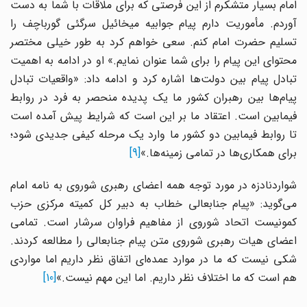
امام بسیار متشکرم از این فرصتی که برای ملاقات با شما به دست
آوردم. مأموریت دارم پیام جوابیه میخائیل سرگئی گورباچف را
تسلیم حضرت امام کنم. سعی خواهم کرد به طور خیلی مختصر
محتوای این پیام را برای شما عنوان نمایم.» او در ادامه به اهمیت
تبادل پیام بین دولت‌ها اشاره کرد و ادامه داد: «واقعیات تبادل
پیام‌ها بین رهبران کشور ما یک پدیده منحصر به فرد در روابط
فیمابین است. اعتقاد ما بر این است که شرایط پیش آمده است
تا روابط فیمابین دو کشور ما وارد یک مرحله کیفی جدیدی شود؛
برای همکاری‌ها در تمامی زمینه‌ها.»
[9]
شواردنادزه در مورد توجه همه اعضای رهبری شوروی به نامه امام
می‌گوید: «پیام جنابعالی خطاب به دبیر کل کمیته مرکزی حزب
کمونیست اتحاد شوروی از مفاهیم فراوان سرشار است. تمامی
اعضای هیات رهبری شوروی متن پیام جنابعالی را مطالعه کردند.
شکی نیست که ما در موارد عمده‌ای اتفاق نظر داریم اما مواردی
هم است که ما اختلاف نظر داریم. اما این مهم نیست.»
[10]