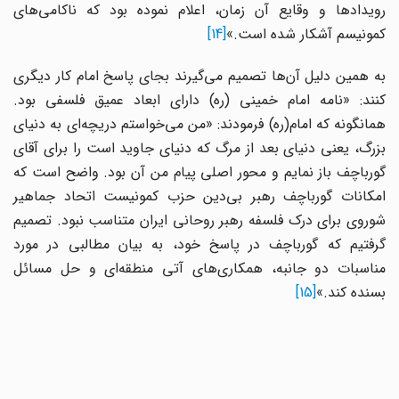
رویدادها و وقایع آن زمان، اعلام نموده بود که ناکامی‌های
کمونیسم آشکار شده است.»
[14]
به همین دلیل آن‌ها تصمیم می‌گیرند بجای پاسخ امام کار دیگری
کنند: «نامه امام خمینی (ره) دارای ابعاد عمیق فلسفی بود.
همانگونه که امام(ره) فرمودند: «من می‌خواستم دریچه‌ای به دنیای
بزرگ، یعنی دنیای بعد از مرگ که دنیای جاوید است را برای آقای
گورباچف باز نمایم و محور اصلی پیام من آن بود. واضح است که
امکانات گورباچف رهبر بی‌دین حزب کمونیست اتحاد جماهیر
شوروی برای درک فلسفه رهبر روحانی ایران متناسب نبود. تصمیم
گرفتیم که گورباچف در پاسخ خود، به بیان مطالبی در مورد
مناسبات دو جانبه، همکاری‌های آتی منطقه‌ای و حل مسائل
بسنده کند.»
[15]