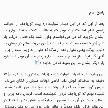
پاسخ امام
بعد از این که در این دیدار شواردنادزه پیام گورباچف را خواند،
پاسخ امام اما متفاوت بود: «ان‌شاء‌الله سلامت باشند، ولی به
ایشان بگویید که من می‌خواستم جلوی شما یک فضای بزرگتر باز
کنم. [در خاتمه حضرت امام فرمودند:] من می‌خواستم دریچه‌ای به
دنیای بزرگ، یعنی دنیای بعد از مرگ که دنیای جاوید است را برای
آقای گورباچف باز نمایم و محور اصلی پیام من آن بود. امیدوارم
بار دیگر ایشان در این زمینه تلاش نمایند.»
[11]
این روایت در خاطرات شواردنادزه جزئیات بیشتری دارد: «[امام] ١۵
دقیقه به سخنانم گوش داد. گاهی اوقات سرش را تکان می‌داد.
سپس گویا عمیقاً به فکر فرو رفت و پاسخ داد: من ناامید شدم.
شنیده بودم که گورباچف فردی اندیشمند است. ارسال نامه برای او
اتفاقی نبود. در آن نامه سخن از جایگاه و نقش بشر نه فقط در
این عالم خاکی بلکه عمدتاً در عالم ربانی بود. من به دنبال مسائل