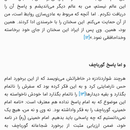
این عالم نیستم، من به عالم دیگر می‌اندیشم و پاسخ آن را
دریافت نکردم۔ اما آنچه که مربوط به عادی‌سازی روابط است، من
از آن حمایت می‌کنم. این سخنان را با خرسندی ادا کردند. همین
بود، همین. وی پس از ایراد این سخنان از جاى خود برخاسته
وخداحافظى نمود.»
[12]
و اما پاسخ گورباچف
هرچند شواردنادزه در خاطراتش می‌نویسد که از این برخورد امام
حس نارضایتی کرد و به این فکر کرده بود که سفرش را ناتمام
بگذارد و بقیه دیدارها
[13]
را ناتمام بگذارد اما خودش ناخواسته به
این موضوع که به امام پاسخ نداده هم معترف است: «نامه امام
خمینی، گورباچف را به فکر واداشته بود. نه وی و نه من، هیچ یک
نمی‌دانستیم که چه پاسخی باید بدهیم. امام خمینی (ره) در نامه
خود، ضمن ارزیابی مثبت از برخورد شجاعانه گورباچف به