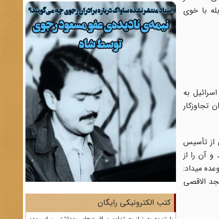
له با خوی
سرائیل به
زان تجاوزکار
 از تأسیس
 آن را از
ده می‏داد:
سجد الاقصی
کتب الکترونیکی رایگان