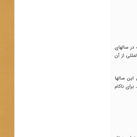
در سال‏های
مللی از آن
ین سال‏ها
برای ناکام