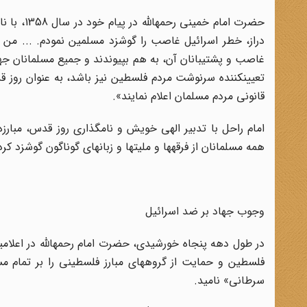
حضرت امام
دراز، خطر اسرائیل غاصب را گوشزد مسلمین نمودم. ... من ا
غاصب و پشتیبانان آن، به هم بپیوندند و جمیع مسلمانان جهان
تعیین‏کننده سرنوشت مردم فلسطین نیز باشد، به عنوان روز 
قانونی مردم مسلمان اعلام نمایند»
.
امام راحل با تدبیر الهی خویش و نام‏گذاری روز قدس، مبارز
همه مسلمانان از فرقه‏ها و ملیت‏ها و زبان‏های گوناگون گوشزد
وجوب جهاد بر ضد اسرائیل
در طول دهه پنجاه خورشیدی، حضرت امام رحمه‏الله در اعلامیه‏
سرطانی» نامید
.