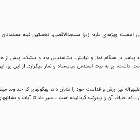
ی اهمیت ویژه‏ای دارد؛ زیرا مسجدالاقصی، نخستین قبله مسلمانان د
ه پیامبر در هنگام نماز و نیایش، بیت‏المقدس بود و بی‏شک، پیش از ه
قامت داشت، رو به بیت المقدس می‏ایستاد و نماز می‏گزارد. از این رو، ای
ه‏و‏آله نیز ارزش و قداست خود را نشان داد، به‏گونه‏ای که خداوند می‏ف
صی ـ که اطراف آن را پربرکت گردانیده است ـ سیر داد تا آیات و نشانه‏های