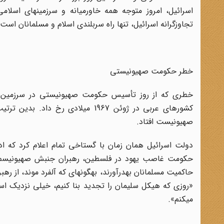
اسرائیل، امروز متوجه همه خاورمیانه و سرزمین‏های اسل
تجاوزگرانه اسرائیل، تنها راه سربلندی اسلام و مسلمانان است
خطر حکومت صهیونیستی
خطری که از روز تأسیس حکومت صهیونیستی در سرزمین اسل
کشورهای عربی در ژوئن 1967 میلادی
صهیونیست افتاد
.
دولت اسرائیل همان زمان با گستاخی تمام اعلام کرد که 
حکومت غاصب یهود در فلسطین، رهبران جنبش صهیونیسم همی
حاکمیت مسلمانان به‏درآورند، به‏گونه‏ای که آلفرد موند، از ر
«روزی که هیکل سلیمان را تجدید بنا کنیم، خیلی نزدیک اس
می‏کنم»
.