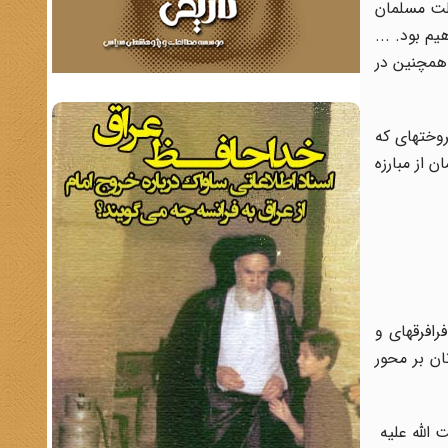
ملت مسلمان
م بود. ...
 همچنین در
وخته‏ای که
 از مبارزه
فرقه‏ای و
ن بر محور
لله علیه ‏