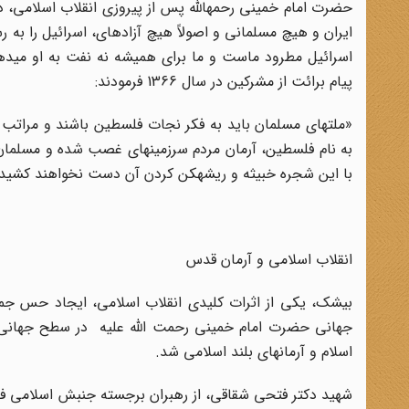
حضرت امام خمینی رحمه‏الله پس از پیروزی انقلاب اسلامی، د
ایران و هیچ مسلمانی و اصولاً هیچ آزاده‏ای، اسرائیل را به
اسرائیل مطرود ماست و ما برای همیشه نه نفت به او می‏دهیم
پیام برائت از مشرکین در سال 1366 فرمودند:
«ملت‏های مسلمان باید به فکر نجات فلسطین باشند و مراتب ا
به نام فلسطین، آرمان مردم سرزمین‏های غصب شده و مسلمان این
با این شجره خبیثه و ریشه‏کن کردن آن دست نخواهند کشید
انقلاب اسلامی و آرمان قدس
بی‏شک، یکی از اثرات کلیدی انقلاب اسلامی، ایجاد حس جم
جهانی حضرت امام خمینی رحمت الله علیه ‏ در سطح جهانی
اسلام و آرمان‏های بلند اسلامی شد
.
شهید دکتر فتحی شقاقی، از رهبران برجسته جنبش اسلامی فل