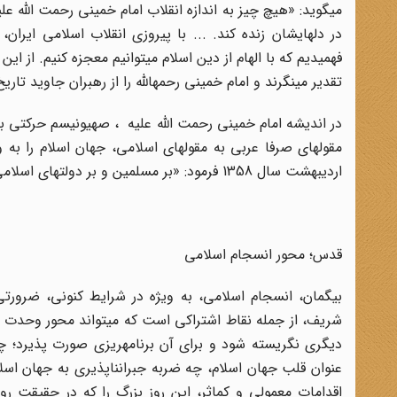
می‏گوید: «هیچ چیز به اندازه انقلاب امام خمینی رحمت الله عل
در دل‏هایشان زنده کند. ... با پیروزی انقلاب اسلامی ایرا
فهمیدیم که با الهام از دین اسلام می‏توانیم معجزه کنیم. از 
تقدیر می‏نگرند و امام خمینی رحمه‏الله را از رهبران جاوید تاریخ 
در اندیشه امام خمینی رحمت الله علیه ‏ ، صهیونیسم حرکتی ب
مقوله‏ای صرفا عربی به مقوله‏ای اسلامی، جهان اسلام را به 
اردی‏بهشت سال 1358 فرمود: «بر مسلمین و بر دولت‏های اسلامی است که باهم متحد شوند و این جرثومه فساد را از بن و بیخ برکنند
قدس؛ محور انسجام اسلامی
بی‏گمان، انسجام اسلامی، به ویژه در شرایط کنونی، ضرورت
شریف، از جمله نقاط اشتراکی است که می‏تواند محور وحدت و 
دیگری نگریسته شود و برای آن برنامه‏ریزی صورت پذیرد؛ چه
عنوان قلب جهان اسلام، چه ضربه جبران‏ناپذیری به جهان اسلام
اقدامات معمولی و کم‏اثر، این روز بزرگ را که در حقیقت 