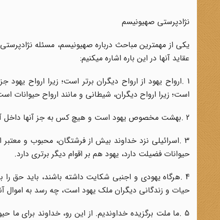
نژادپرستی صهیونیسم
یکی از مهم‏ترین مباحث درباره صهیونیسم، مسئله نژادپرستی آن
عقاید آنها در این باره اشاره می‏کنیم
:
1
.
ارواح یهود از ارواح دیگران برتر است؛ زیرا ارواح یهود 
است؛ زیرا ارواح دیگران، شیطانی و مانند ارواح حیوانات اس
2
.
بهشت مخصوص یهود است و هیچ کس به جز آنها داخل آن 
3
.
اسرائیلی نزد خداوند بیش از فرشتگان، محبوب و معتبر اس
حیوانات فضیلت دارد، یهود هم بر اقوام دیگر برتری دارد
.
4
.
هرگاه یهودی و اجنبی شکایت داشته باشند، باید حق را به 
حیات و زندگانی دیگران ملک یهود است، چه رسد به اموال آنه
5
.
ما ملت برگزیده خداوندیم. از این رو، خداوند برای ما حیو