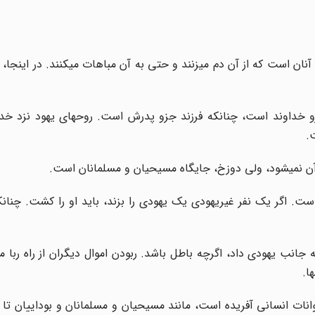
ان است که از آن دم می‏زنند و حتی به آن مباهات می‏کنند. در اینجا، 
جزو خداوند است، چنان‏که فرزند جزو پدرش است. روح‏های یهود نزد خدا
ت
.
نمی‏شود، ولی دوزخ، جایگاه مسیحیان و مسلمانان است
.
ت. اگر یک نفر غیریهودی یک یهودی را بزند، باید او را کشت. چنان‏ک
جانب یهودی داد، اگرچه باطل باشد. ربودن اموال دیگران از راه ربا ما
ا
.
انات انسانی آفریده است، مانند مسیحیان و مسلمانان و بوداییان تا بر