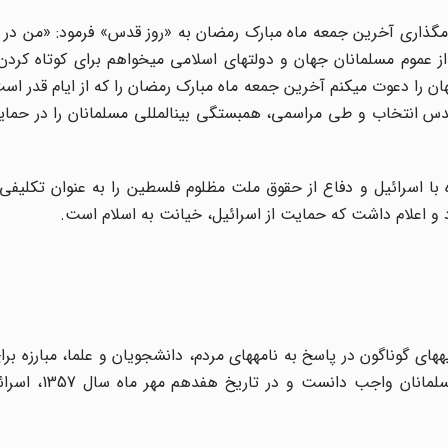
 خمینی رحمه‏الله در پیام خود در سال 1358، با نام‏گذاری آخرین جمعه ماه مبارک رمضان به «روز قدس» فرمود: 
ز عموم مسلمانان جهان و دولت‏های اسلامی می‏خواهم برای کوتاه کر
 را دعوت می‏کنم آخرین جمعه ماه مبارک رمضان را که از ایام قدر است 
قدس انتخاب و طی مراسمی، هم‏بستگی بین‏المللی مسلمانان را در حما
ه با اسرائیل و دفاع از حقوق ملت مظلوم فلسطین را به عنوان تکلیفی
 کرد و اعلام داشت که حمایت از اسرائیل، خیانت به اسلام است
.
های گوناگون در پاسخ به نامه‏های مردم، دانشجویان و علما، مبارزه برا
فلسطین و حمایت از گروه‏های مبارز فلسطینی را ب