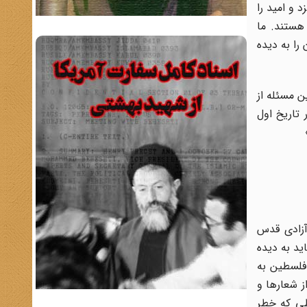
 و امید را
 هستند. ما
را به دیده
ن مسئله از
 تاریخ اول
آزادی قدس
ید به دیده
 فلسطین به
ز شعارها و
طی که خطر