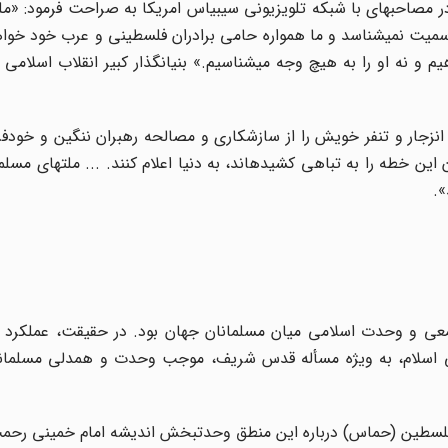
ر مصاحبه‏ای با شبکه تلویزیونی سی‏بی‏اس امریکا به صراحت فرمود: «
 رسمیت نمی‏شناسد و ما همواره حامی برادران فلسطینی و عرب خود خواهی
 و نه او را به هیچ وجه می‏شناسیم.» بنیان‏گذار کبیر انقلاب اسلامی
نزجار و تنفر خویش را از سازش‏کاری و مصالحه رهبران ننگین و خودفر
 خطه را به تباهی کشیده‏اند، به دنیا اعلام کنند. ... ملت‏های مسلمان
»
.
عی و وحدت اسلامی میان مسلمانان جهان بود. در حقیقت، عملکرد فرا
 اسلام، به ویژه مسأله قدس شریف، موجب وحدت و هم‏دلی مسلمانا
سطین (حماس) درباره این منطق وحدت‏بخش اندیشه امام خمینی رحمت ا