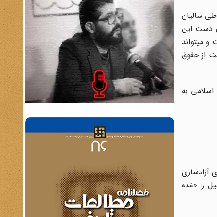
«من در طی سالیان
دن دست این
و می‏تواند
یت از حقوق
 اسلامی به
ی آزادسازی
ر تمام مسلمانان واجب دانست و در تاریخ هفدهم مهر ماه سال 1357، اسرائیل را «غده