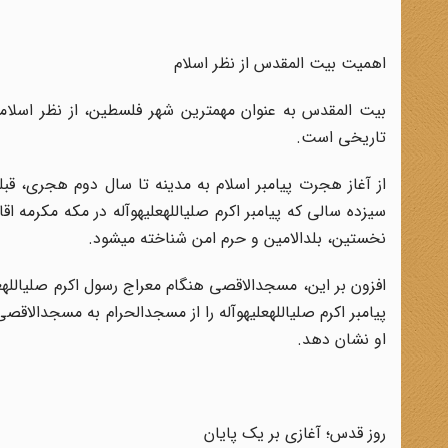
اهمیت بیت المقدس از نظر اسلام
بیت المقدس به عنوان مهم‏ترین شهر فلسطین، از نظر اسلام
تاریخی است
.
از آغاز هجرت پیامبر اسلام به مدینه تا سال دوم هجری، قبل
سیزده سالی که پیامبر اکرم صلی‏الله‏علیه‏و‏آله در مکه مکرمه ا
نخستین، بلدالامین و حرم امن شناخته می‏شود
.
افزون بر این، مسجدالاقصی هنگام معراج رسول اکرم صلی‏الله‏علی
پیامبر اکرم صلی‏الله‏علیه‏و‏آله را از مسجدالحرام به مسجدالاق
او نشان دهد
.
روز قدس؛ آغازی بر یک پایان