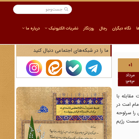
ا
نگاه دیگران
رجال
روزنگار
نشریات الکترونیک
درباره ما
ما را در شبکه‌های اجتماعی دنبال کنید
01
مرداد
1393
 مقابله با
مام امت در
 را سرلوحه
ی سست رژیم