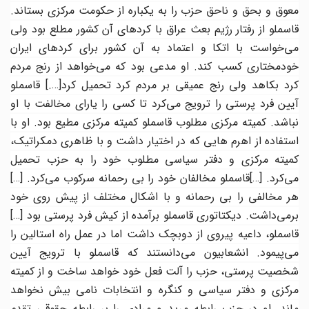
معوق و بحق و ناحق حزب را به یکباره از حکومت مرکزی بستاند.
قاسملو از رفتار رژیم بعث عراق با کردهای آن کشور مطلع بود ولی
می‌خواست با اتکا و اعتماد به آن کشور برای کردهای ایران
خودمختاری کسب کند. او مدعی بود که می‌خواهد از رنج مردم
رد بکاهد ولی رنج عمیقی بر مردم کرد تحمیل کرد
[….]
قاسملو
آیین فرد پرستی را ترویج می‌کرد تا کسی را یارای مخالفت با او
نباشد. کمیته مرکزی مطلوب قاسملو کمیته مرکزی مطیع بود. او با
استفاده از اهرم هایی که در اختیار داشت و با ظاهری دمکراتیک،
کمیته مرکزی و دفتر سیاسی مطلوب خود را به حزب تحمیل
ی‌کرد
. […]
قاسملو مخالفان خود را بی رحمانه سرکوب می‌کرد.
[…]
هر مخالفی را بی رحمانه و با اشکال مختلف از پیش روی خود
برمی‌داشت. دیکتاتوری قاسملو برآمده از کیش فرد پرستی بود
[…]
قاسملو، داعیه پیروی از دوبچک داشت اما در عمل راه استالین را
می‌پیمود. انشعابیون می‌دانستند که قاسملو با ترویج آیین
شخصیت پرستی، حزب را آلت فعل خود خواهد ساخت و از کمیته
مرکزی و دفتر سیاسی و کنگره و انتخابات نامی بیش نخواهد
ماند. او در حزب رابطه مرید و مرادی را بر رابطه حقوقی تقدم