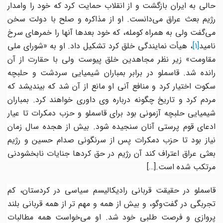
حالی به ایران بازگشت و از انقلاب حمایت کرد که خود را وامدار
رژیم بعث عراق می‌دانست. او از مذاکره و صلح با دولت سخن
می‌گفت ولی به همراه کومله، که خود بعدها آنها را خمرهای سرخ
نامید
[1]
، هیأت نمایندگی خلق کرد تشکیل داد. او به «شورای ملی
مقاومت» زیر نظر مجاهدین خلق پیوست ولی با حقارت از آن
رانده شد. قاسملو در برابر بمباران شیمیایی سردشت و حلبچه
سکوت اختیار کرد و منافع آنی او مانع از آن شد که بیندیشد که
ردم کرد و تاریخ چگونه درباره وی داوری
خواهند کرد. بمباران
شیمیایی حلبچه آزمونی بود برای قاسملو و حزب دمکرات تا عیار
ادعای قوم پرستی آنان سنجیده شود. بیش از هجده سال زمان
نیاز بود تا حزب دمکرات پس از سرنگونی صدام حسین و رژیم
بعثی عراق اعتراف کند آن رژیم در حق کردها جنایات نابخشودنی
مرتکب شده است
.[…]
قاسملو در حقیقت قربانی رادیکالیسم سیاسی در کردستان، کم
تجربگی در گفت‌و‌گو، و بیش از همه و مهم تر از همه قربانی بلند
پروازی و فرصت طلبی خود شد. او می‌خواست همه مطالبات