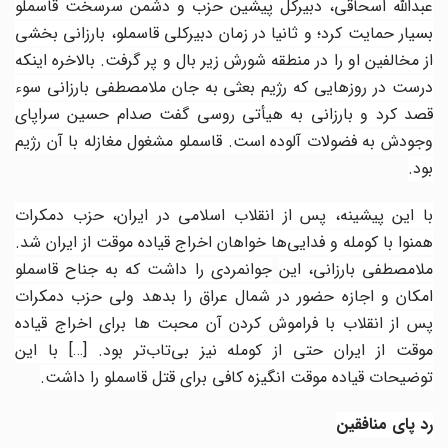
عبدالله اسحاقی، دبیرکل پیشین حزب و دشمن سرسخت قاسملو
بسیار حمایت کرد؛ و ثانیا در زمان دبیرکلی قاسملو، بارزانی بخشی
از مخالفین او را در منطقه شورش زیر بال و پر گرفت. بالاخره اینکه
درست در روزهایی که رژیم بعثی به جان ملامصطفی بارزانی سوء
قصد کرد و بارزانی به هیأتی روسی گفت صدام حسین سراپای
وجودش به فضولات آلوده است. قاسملو مشغول مغازله با آن رژیم
بود
.
با این پیشینه، پس از انقلاب اسلامی در ایران، حزب دمکرات
همنوا با کومله و فدایی‌ها خواهان اخراج قیاده موقت از ایران شد.
لامصطفی بارزانی، این
جوانمردی را داشت که به جناح قاسملو
امکان و اجازه حضور در شمال عراق را بدهد ولی حزب دمکرات
پس از انقلاب با فراموش کردن آن محبت ها برای اخراج قیاده
وقت از ایران حتی از کومله نیز بی‌تاب‌تر بود.
[…]
با این
توضیحات قیاده موقت انگیزه کافی برای قتل قاسملو را داشت
.
رد پای منافقین