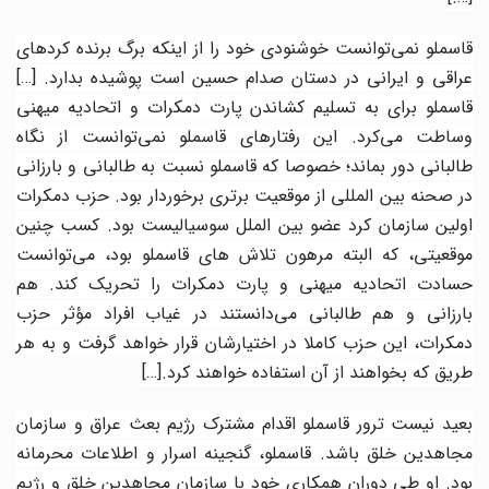
قاسملو نمی‌توانست خوشنودی خود را از اینکه برگ برنده کردهای
عراقی و ایرانی در دستان صدام حسین است پوشیده بدارد.
[…]
قاسملو برای به تسلیم کشاندن پارت دمکرات و اتحادیه میهنی
وساطت می‌کرد. این رفتارهای قاسملو نمی‌توانست از نگاه
طالبانی دور بماند؛ خصوصا که قاسملو نسبت به طالبانی و بارزانی
در صحنه بین المللی از موقعیت برتری برخوردار بود. حزب دمکرات
اولین سازمان کرد عضو بین الملل سوسیالیست بود. کسب چنین
موقعیتی، که البته مرهون تلاش های قاسملو بود، می‌توانست
حسادت اتحادیه میهنی و پارت دمکرات را تحریک کند. هم
بارزانی و هم طالبانی می‌دانستند در غیاب افراد مؤثر حزب
دمکرات، این حزب کاملا در اختیارشان قرار خواهد گرفت و به هر
طریق که بخواهند از آن استفاده خواهند کرد.
[…]
بعید نیست ترور قاسملو اقدام مشترک رژیم بعث عراق و سازمان
مجاهدین خلق باشد. قاسملو، گنجینه اسرار و اطلاعات محرمانه
بود. او طی دوران همکاری خود با سازمان مجاهدین خلق و رژیم