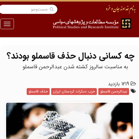
منو
چه کسانی دنبال حذف قاسملو بودند؟
به مناسبت سالروز كشته شدن عبدالرحمن قاسملو
1219 بازدید
عبدالرحمن قاسملو
حزب دمکرات کردستان ایران
حذف قاسملو