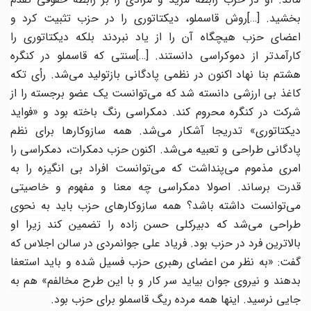
خشید.
[…]
روش قاسملو، دیکتاتوری را در حزب تثبیت کرد و
اعضای حزب هیچگاه آن را از یاد نبردند بلکه دیکتاتوری را
کارآمدتر از دموکراسی دانستند.
[…]
سنتی که قاسملو در کنگره
هشتم بنا نهاد اکنون در نظمی پادگانی بازتولید می‌شد. رأی تکه
کاغذ بی ارزشی دانسته شد که می‌توانست یک عضو برجسته را از
شرکت در کنگره محروم کند. دمکراسی رنگ باخته بود و «فواید
دیکتاتوری» تدریجا آشکار می‌شد. همه سازوکارها برای نظم
پادگانی طراحی و تعبیه می‌شد. اکنون حزب دمکرات، دمکراسی را
امری مذموم می‌پنداشت که می‌توانست افراد بی انگیزه را به
قدرت برساند. اصولا دمکراسی چه معنا و مفهوم و خاصیتی
می‌توانست داشته باشد؟ همه سازوکارهای حزب باید به نحوی
طراحی می‌شد که دبیرکلی حسن زاده را تضمین کند زیرا او
بالاترین فرد در حزب بود. فریاد علی جوانمردی در سالن اجلاس که
گفت: «به نظر من اعضای رهبری حزب فسیل شده و باید استعفا
بدهند و نیروی جوان بیاید سر کار و با این طرح مخالفم» هم به
جایی نرسید. اینها همه مرده ریگ قاسملو برای حزب بود
.