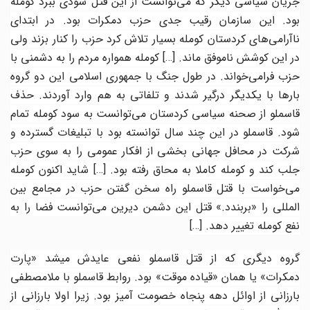
جریان سیاسی دیگر که می‌توانست از این قتل سودی ببرد کومله
بود. این سازمان رقیب جدی حزب دمکرات بود. در ابتدای
ناآرامی‌های کردستان کومله بسیار تلاش کرد حزب را کنار بزند ولی
در این کوشش ناموفق ماند.
[…]
کومله همواره مردم را به دشمنی با
حزب فرامی‌خواند. در طول جنگ با جمهوری اسلامی این دو گروه
بارها با یکدیگر درگیر شدند و تلفاتی به هم وارد آوردند. حذف
قاسملو از صحنه سیاسی کردستان می‌توانست به سود کومله تمام
شود. قاسملو در این چند سال توانسته بود با تبلیغات گسترده و
شرکت در محافل جهانی بخشی از افکار عمومی را به سوی حزب
جلب کند و کومله کاملا به محاق رفته بود.
[…]
شاید اکنون کومله
می‌خواست با قتل قاسملو راه سخن گفتن حزب در مجامع بین
لمللی را «بربندد.» قتل این دشمن دیرین می‌توانست فضا را
به
نفع کومله تغییر دهد.
[…]
گروه دیگری که از قتل قاسملو نفعی عایدش میشد «پارت
دمکرات» یا همان «قیاده موقت» بود. روابط قاسملو با ملامصطفی
بارزانی از اوائل دهه پنجاه خصومت آمیز بود. زیرا اولا بارزانی از