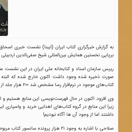
به گزارش خبرگزاری کتاب ایران (ایبنا) نشست خبری اسحاق 
برپایی نخستین همایش بین‌المللی شیخ صفی‌الدین اردبیلی صبح امروز یکشنبه (8 دیماه) در سالن کن
صورت ذخیره شده وجود داشت اکنون خارج شده که البته ا
کتاب‌های موجود در نرم‌افزار رسا مشخص شد 200 هزار جلد از این کتاب‌ها در کتابخانه ملی موجود نبوده‌است.
وی افزود: اکنون در حال فهرست‌نویسی این منابع هستیم و ا
زیرا این منابع در گروه کتاب‌های اهدایی خرید و واسپاری ای
داشتند اما از وجود آن ها آگاه نبودیم!
صلاحی با اشاره به وجود 21 هزار پرونده