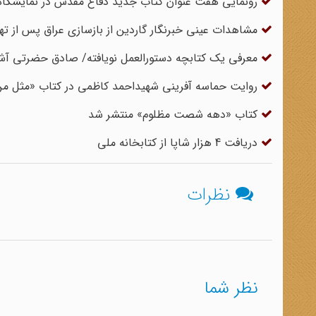
رونمایی هفت عنوان کتاب جدید دفاع مقدس در نمایشگاه 
مشاهدات عینی خبرنگار گاردین از بازسازی عراق پس از ته
معرفی یک کتابچه دستورالعمل نویافته/ صادق حضرتی آش
روایت حماسه آفرینی شهیداحمد کاظمی در کتاب «مثل من
کتاب «دهه شصت مظلوم» منتشر شد
دریافت 4 هزار شاپا از کتابخانه ملی
نظرات
نظر شما