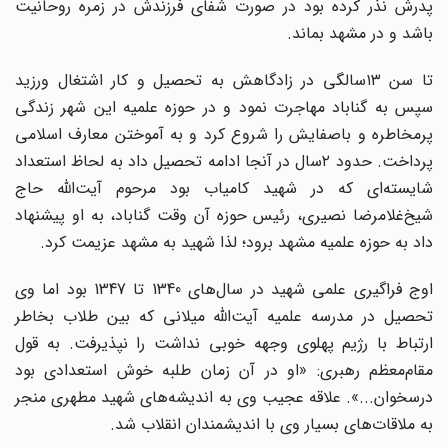
پدرش نذر کرده بود در صورت شفای فرزندش در زمره روحانیت
باشد و در مشهد بماند.
تا سن ۱۳سالگی در زادگاهش به تحصیل و کار اشتغال ورزید
سپس به گناباد مهاجرت نمود و در حوزه علمیه این شهر زندگی
پرمخاطره و باصفایش را شروع کرد و به آموختن معارف ‌اسلامی
پرداخت. حدود ۲سال در آنجا ادامه تحصیل داد به لحاظ استعداد
شایسته‌ای که در شهید کامیاب بود مرحوم آیت‌الله حاج‌‌
شیخ‌غلامرضا نصیری، رئیس حوزه آن وقت گناباد، به او پیشنهاد
داد به حوزه علمیه مشهد برود؛ لذا شهید به مشهد عزیمت کرد.
اوج فراگیری علمی شهید در سال‌های 1340 تا 1347 بود اما وی
تحصیل در مدرسه علمیه آیت‌الله میلانی که بین طلاب بخاطر
ارتباط با رژیم پهلوی وجهه خوبی نداشت را نپذیرفت. به قول
مقام‌‌معظم رهبری: «او در آن زمان طلبه خوش استعدادی بود
درسخوان...». علاقه عجیب وی به اندیشه‌های شهید مطهری منجر
به ملاقات‌های بسیار وی با اندیشمندان انقلاب شد.