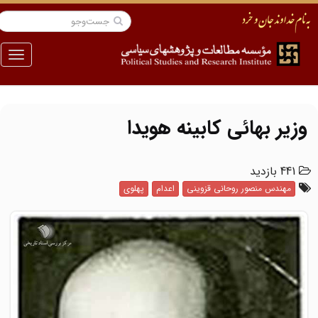
منو
وزیر بهائی کابینه هویدا
441 بازدید
مهندس منصور روحانی قزوینی
اعدام
پهلوی