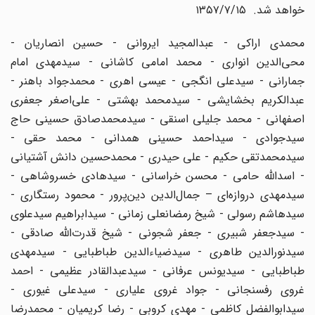
خواهد شد. ۱۳۵۷/۷/۱۵
محمدی اراکی - عبدالمجید ایروانی - حسین انصاریان -
محی‌الدین انواری - محمد امامی کاشانی - سیدمهدی امام
جمارانی - سیدعلی انگجی - عیسی اهری - محمدجواد باهنر -
عبدالکریم بخشایشی - سیدمحمد بهشتی - علی‌اصغر جعفری
اصفهانی - محمد جلیلی اسنقی - سیدمحمدصادق حسینی حاج
سیدجوادی - سیداحمد حسینی همدانی - محمد حقی -
سیدمحمدتقی حکیم - علی حیدری - محمدحسین دانش آشتیانی
- اسدالله حامی - محسن خراسانی - سیدهادی خسروشاهی -
سیدمهدی دروازه‌ای – جمال‌الدین دین‌پرور - محمود رستگاری -
سیدهاشم رسولی - شیخ رمضانعلی زمانی - سیدابراهیم سیدعلوی
- سیدجعفر شبیری - جعفر شجونی - شیخ قدرت‌الله صادقی -
سیدنورالدین طاهری - سیدضیاءالدین طباطبایی - سیدمهدی
طباطبایی - سیدیونس عرفانی - سیدعبدالقادر عظیمی - احمد
غروی رفسنجانی - جواد غروی علیاری - سیدعلی غیوری -
سیدابوالفضل کاظمی - مهدی کروبی - رضا کریمیان - محمدرضا