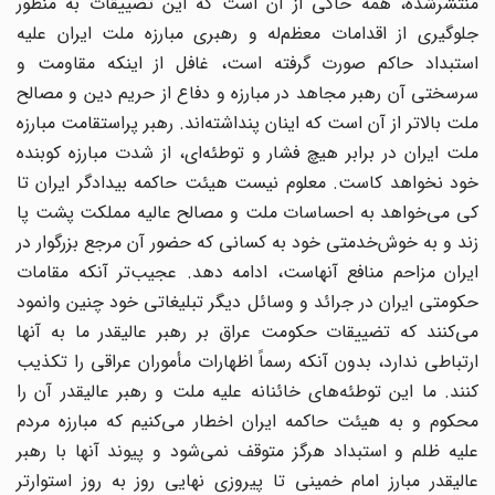
منتشرشده، همه حاکی از آن است که این تضییقات به منظور
جلوگیری از اقدامات معظم‌له و رهبری مبارزه ملت ایران علیه
استبداد حاکم صورت گرفته است، غافل از اینکه مقاومت و
سرسختی آن رهبر مجاهد در مبارزه و دفاع از حریم دین و مصالح
ملت بالاتر از آن است که اینان پنداشته‌اند. رهبر پراستقامت مبارزه
ملت ایران در برابر هیچ فشار و توطئه‌ای، از شدت مبارزه کوبنده
خود نخواهد کاست. معلوم نیست هیئت حاکمه بیدادگر ایران تا
کی می‌خواهد به احساسات ملت و مصالح عالیه مملکت پشت پا
زند و به خوش‌خدمتی خود به کسانی که حضور آن مرجع بزرگوار در
ایران مزاحم منافع آنهاست، ادامه دهد. عجیب‌تر آنکه مقامات
حکومتی ایران در جرائد و وسائل دیگر تبلیغاتی خود چنین وانمود
می‌کنند که تضییقات حکومت عراق بر رهبر عالیقدر ما به آنها
ارتباطی ندارد، بدون آنکه رسماً اظهارات مأموران عراقی را تکذیب
کنند. ما این توطئه‌های خائنانه علیه ملت و رهبر عالیقدر آن را
محکوم و به هیئت حاکمه ایران اخطار می‌کنیم که مبارزه مردم
علیه ظلم و استبداد هرگز متوقف نمی‌شود و پیوند آنها با رهبر
عالیقدر مبارز امام خمینی تا پیروزی نهایی روز به روز استوارتر