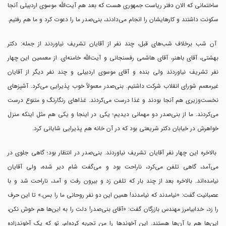
ساختمانی که الان دفتر ریاست جمهوری هست که بعد هم آیت‌الله موسوی اردبیلی آنجا
سکونت داشتند و کارهایشان را انجام می‌دادند، بنی‌صدر ما را دعوت کرد و ما هم رفتیم.
آن شب برخلاف شب‌های قبل، چند نفر از آقایان تشریف نیاوردند از جمله: دکتر
بهشتی، آقای باهنر، آقای هاشمی رفسنجانی و آیت‌الله خامنه‌ای. از معممین این چهار
نفر تشریف نیاوردند ولی بنده و آقای موسوی اردبیلی و چند نفر دیگر از آقایان
غیرمعمم شورای انقلاب شرکت داشتیم. بنی‌صدر معمولاً خوب پذیرایی می‌کرد. آشپزهای
نخست‌وزیری هم آنجا بودند و غذا درست می‌کردند. غذاهای رنگارنگ و متنوع درست
می‌کردند. ما از بنی‌صدر دو مهمانی دیدیم؛ یکی در اینجا و یکی هم مثل اینکه منزل
خواهرش در خیابان دکتر شریعتی بود که در آن خانه هم پذیرایی شایانی کرد.
بالاخره این چهار نفر آقایان تشریف نیاوردند. بنی‌صدر در انتظار بود؛ گاهی جلوی در
می‌آمد، گاهی تلفن می‌کرد، ‌ناراحت بود و می‌گفت شام دیر شده، ولی آقایان
نیامده‌اند. بالاخره بعد از چند بار که تلفن زد و بیرون رفت و آمد،‌ ناراحت شد و با
عصبانیت گفت: «‌نیامدند که نیامدند! همین این دو نفر روحانی ما را بس.» تا این حرف
را زد، خدابیامرز مهندس بازرگان گفت: «آقای بنی‌صدر! دلت را به این‌ها هم خوش نکن،
این‌ها هم با آن‌ها هستند. این آخوندها را من تجربه کرده‌ام، تو که یک آخوندزاده