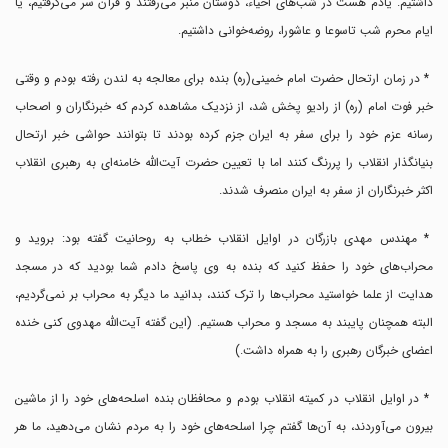
داشتیم. یادم هست در شب‌های احیاء، دوستان منبر می‌رفتند و قرآن سر می‌گرفتیم، یا
ایام محرم شب تاسوعا و عاشورا، روضه‌خوانی داشتیم.
* در زمان ارتحال حضرت امام خمینی(ره) بنده برای معالجه به لندن رفته بودم و وقتی
خبر فوت امام (ره) از رادیو پخش شد، از نزدیک مشاهده کردم که خبرنگاران و اصحاب
رسانه عزم خود را برای سفر به ایران جزم کرده بودند تا بتوانند حواشی خبر ارتحال
بنیانگذار انقلاب را پررنگ کنند اما با تعیین حضرت آیت‌الله خامنه‌ای به رهبری انقلاب
اکثر خبرنگاران از سفر به ایران منصرف شدند.
* مهندس مهدی بازرگان در اوایل انقلاب خطاب به روحانیت گفته بود: بروید و
محراب‌های خود را حفظ کنید که بنده به وی پاسخ دادم شما بودید که در مسجد
هدایت از علما خواستید محراب‌ها را ترک کنند، بدانید ما دیگر به محراب بر نمی‌گردیم،
البته همچنان پایبند به مسجد و محراب هستیم. (این گفته آیت‌الله مهدوی کنی خنده
اعضای خبرگان رهبری را به همراه داشت.)
* در اوایل انقلاب در کمیته انقلاب بودم و محافظان بنده اسلحه‌های خود را از ماشین
بیرون می‌آوردند، به آن‌ها گفتم چرا اسلحه‌های خود را به مردم نشان می‌دهید، ما هر