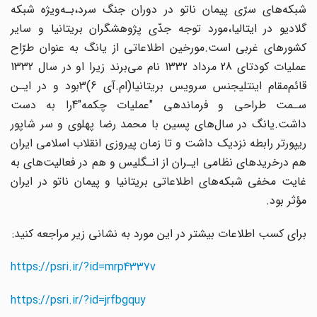
شبکه‌های سرّی پیمان ناتو در دوران جنگ سرد،بـه‌ویژه شبکه
گلادیو در ایتالیا،مورد توجه جدّی پژوهشگران بریتانیا و سایر‌
کشورهای‌ غربی است.مورخین اطلاعاتی‌ از یانگ به عنوان طرّاح
عملیات کودتای 28 مرداد 1332 نام می‌برند زیرا او در سال 1332
قائم‌مقام اینتلیجنس سرویس بریتانیا(ام.آی 6)3بود و در ایـن‌
سـمت‌ طراحی و فرماندهی‌ "عملیات چکمه‌"4را به دست
داشت.یانگ در سال‌های پسین با محمد رضا پهلوی و سر شاپور
ریپورتر رابطه نزدیک داشت و تا زمان پیروزی انقلاب اسلامی ایران
هم‌ درخریدهای نظامی ایـران‌ از انـگلیس و هم در فعالیت‌های به
غایت مخفی شبکه‌های اطلاعاتی بریتانیا و پیمان ناتو در ایران‌
مؤثر بود.
برای کسب اطلاعات بیشتر در این مورد به نشانی زیر مراجعه کنید:
https://psri.ir/?id=mrp4337v
https://psri.ir/?id=jrfbgquy