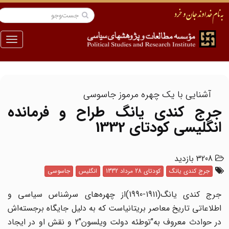
منو
آشنایی با یک چهره مرموز جاسوسی
جرج کندی یانگ طراح و فرمانده
انگلیسی کودتای 1332
3208 بازدید
جرج کندی یانگ
کودتای 28 مرداد 1332
انگلیس
جاسوسی
جرج‌ کندی یانگ(1911-1990)از چهره‌های سرشناس سیاسی و
اطلاعاتی تاریخ معاصر بریتانیاست که به دلیل جایگاه‌ برجسته‌اش
در حوادث معروف به‌"توطئه دولت ویلسون‌"2 و نقش او در ایجاد