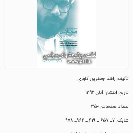
تألیف: راشد جعفرپور کلوری
تاریخ انتشار: آبان 1392
تعداد صفحات: 350
شابک: 7ـ 657 ـ 419 ـ 964ـ 978