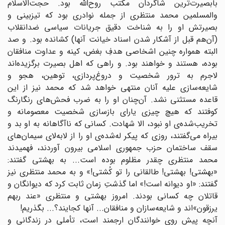
بابصیرت‌ترین شاگردان مکتب روح‌الله بود. حجت‌الاسلام
والمسلمین محمد منتظری از جمله نوادری بود که تیزبینی و
بصیرتش او را به شناخت دقیق جریانات سیاسی ضدانقلاب
(آن‌هم قبل از آشکار شدن اسناد خیانت آنها) کشانده بود. و صد
البته همواره چنین اشخاصی هدفِ بغض، کینه و عداوت منافقان
بوده، هستند و خواهند بود. و راهی که اهل بصیرت برگزیده‌اند
لاجرم به ترور شخصیت و دروغ‌پردازی، توهین، هجو و
شایعه‌سازی علیه آنان منتهی خواهد شد که محمد نیز از این
قاعده مستثنی نشد. آن‌چنان او را به ضرب فحش‌های رنگارنگ
کوفتند که هیچ چیزی یارای بازسازی شخصیت معصومانه و
تخریب‌شده‌ی او نبود، الا شهادت. کسانی که ناآگاهانه به او بد و
بیراه می‌گفتند، روزی که پیکر له‌شده‌ی او را از لابه‌لای سیمان‌های
سقف ساختمان حزب جمهوری اسلامی بیرون آوردند، فهمیدند
محمد منتظری چقدر مظلوم بوده است... به بهشتی گفتند:
‌«بهشتی! بهشتی! طالقانی را تو کُشتی!» و به محمد منتظری نیز
گفتند: «او دیوانه است!» اما گذشتِ زمان ثابت کرد که دیوانگان و
قاتلان چه کسانی بودند. امروز بهشتی و منتظری «عند ربهم
یرزقون»اند و شایعه‌سازان و منافقان... آنها کجایند؟... بگذریم!
آنچه پیش روی خوانندگان ارجمند است، تأملی در زندگانی و