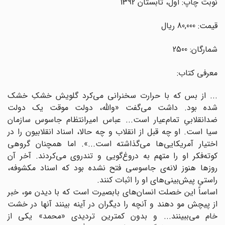
نوبت چاپ: اول، تابستان 1392
قیمت: 80,000 ریال
شمارگان: 2500
معرفی کتاب:
... از بس که با حرارت سخنرانی می‌کرد گلویش خشکِ خشک
شده بود. داشت می‌گفت «والله، دولت موقت یک دولت
ضدانقلابیِ تمام‌عیار است... عباس امیرانتظام جاسوس سازمان
سیا است. او چه قبل از انقلاب و چه حالا، اسناد انقلابیون را در
اختیار آمریکایی‌ها می‌گذاشته است..‌‌.».‌‌ اما همچنان گروهی
کوته‌فکر او را متهم به دروغ‌گویی و تندروی می‌کردند. آخر آن
روزها هنوز لانه‌ی جاسوسی فتح نشده بود که اسناد مکشوفه،
راستیِ پیش‌بینی‌های او را اثبات کنند.
اساساً این خصلت انسان‌های بابصیرت است که با دیدن مو، خبر
از پیچش مو دهند و آنچه را دیگران در آینه بینند آنها در خشت
خام می‌ببینند... و بدون کمترین تردیدی «محمد» یکی از