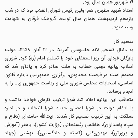
19 شهریور همان سال بود.
استاد شهید مطهری هم اولین رئیس شورای انقلاب بود که در شب
یازدهم اردیبهشت همان سال توسط گروهک فرقان به شهادت
رسیده بود.
تقسیم کار
به دنبال تسخیر لانه جاسوسی آمریکا در 13 آبان 1358، دولت
بازرگان فردای آن روز استعفای خود را تسلیم امام (ره)‌ کرد. شورای
انقلاب بیانیه مهمی خطاب به ملت صادر کرد و یادآور شد که
مصمم است در فرصت محدودی، برگزاری همه‌پرسی درباره قانون
اساسی، انتخابات مجلس شورای ملی و ریاست جمهوری و... را به
انجام برساند.
متعاقب این بیانیه اعلام شد شورا ترکیب تازه‌ای خواهد داشت و
با ادغام دولت در شورا اعضای جدید شورا انتخاب و در اداره
مملکت به این ترتیب تقسیم کار شدند: آیت‌الله خامنه‌ای (دفاع و
سپاه پاسداران)‌، هاشمی رفسنجانی (وزارت کشور)‌، باهنر (آموزش
‌و پرورش)‌، مهدوی‌کنی (کمیته و دادگستری)‌، بهشتی (جهاد