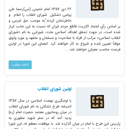
22 دى 1357 امام خمینی (س)رسما طی
پیامی تشکیل شورای انقلاب را اعلام و
خاطرنشان کردند"به موجب حق شرعى و
بر اساس رأى اعتماد اکثریت قاطع مردم ایران که نسبت به این جانب ابراز
شده است، در جهت تحقق اهداف اسلامى ملت، شورایى به نام «شوراى
انقلاب اسلامى» مرکب از افراد با صلاحیت و مسلمان و متعهد و مورد وثوق
موقتاً تعیین شده و شروع به کار خواهند کرد. اعضاى این شورا در اولین
فرصت مناسب معرفى خواهند شد....
ادامه مطلب
اولین شورای انقلاب
با اوجگیری نهضت اسلامی در سال 1357
اندیشه طرح تشکلی به نام شورای انقلاب
در میان روحانیون معتمد حضرت امام (ره)‌
پدید آمد که در سفر شهید مطهری به
پاریس این طرح با امام در میان گذارده شد. با موافقت معظم له، این شورا