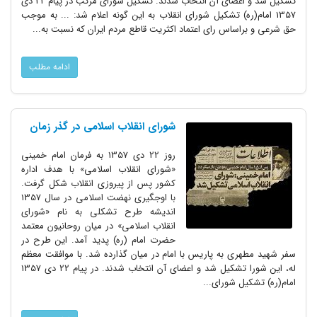
تشکیل شد و اعضای آن انتخاب شدند. تشکیل شورای مرکب در پیام 22 دی
1357 امام(ره)‌ تشکیل شورای انقلاب به این گونه اعلام شد: ... به موجب
حق شرعی و براساس رای اعتماد اکثریت قاطع مردم ایران که نسبت به...
ادامه مطلب
شورای انقلاب اسلامی در گذر زمان
روز 22 دی 1357 به فرمان امام خمینی
«شورای انقلاب اسلامی» با هدف اداره
کشور پس از پیروزی انقلاب شکل گرفت.
با اوجگیری نهضت اسلامی در سال 1357
اندیشه طرح تشکلی به نام «شورای
انقلاب اسلامی» در میان روحانیون معتمد
حضرت امام (ره)‌ پدید آمد. این طرح در
سفر شهید مطهری به پاریس با امام در میان گذارده شد. با موافقت معظم
له، این شورا تشکیل شد و اعضای آن انتخاب شدند. در پیام 22 دی 1357
امام(ره)‌ تشکیل شورای...